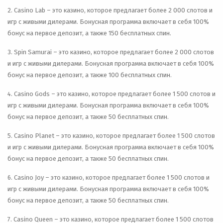
2. Casino Lab – это казино, которое предлагает более 2 000 слотов и
игр с живыми дилерами. Бонусная программа включает в себя 100%
бонус на первое депозит, а также 150 бесплатных спин.
3. Spin Samurai – это казино, которое предлагает более 2 000 слотов
и игр с живыми дилерами. Бонусная программа включает в себя 100%
бонус на первое депозит, а также 100 бесплатных спин.
4. Casino Gods – это казино, которое предлагает более 1 500 слотов и
игр с живыми дилерами. Бонусная программа включает в себя 100%
бонус на первое депозит, а также 50 бесплатных спин.
5. Casino Planet – это казино, которое предлагает более 1 500 слотов
и игр с живыми дилерами. Бонусная программа включает в себя 100%
бонус на первое депозит, а также 50 бесплатных спин.
6. Casino Joy – это казино, которое предлагает более 1 500 слотов и
игр с живыми дилерами. Бонусная программа включает в себя 100%
бонус на первое депозит, а также 50 бесплатных спин.
7. Casino Queen – это казино, которое предлагает более 1 500 слотов