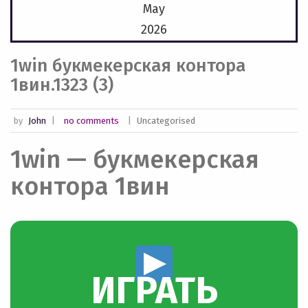
May
2026
1win букмекерская контора
1вин.1323 (3)
by
John
|
no comments
|
Uncategorised
1win — букмекерская
контора 1вин
ИГРАТЬ