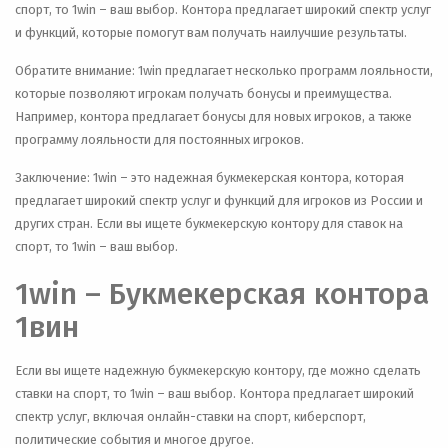
спорт, то 1win – ваш выбор. Контора предлагает широкий спектр услуг
и функций, которые помогут вам получать наилучшие результаты.
Обратите внимание: 1win предлагает несколько программ лояльности,
которые позволяют игрокам получать бонусы и преимущества.
Например, контора предлагает бонусы для новых игроков, а также
программу лояльности для постоянных игроков.
Заключение: 1win – это надежная букмекерская контора, которая
предлагает широкий спектр услуг и функций для игроков из России и
других стран. Если вы ищете букмекерскую контору для ставок на
спорт, то 1win – ваш выбор.
1win – Букмекерская контора
1вин
Если вы ищете надежную букмекерскую контору, где можно сделать
ставки на спорт, то 1win – ваш выбор. Контора предлагает широкий
спектр услуг, включая онлайн-ставки на спорт, киберспорт,
политические события и многое другое.