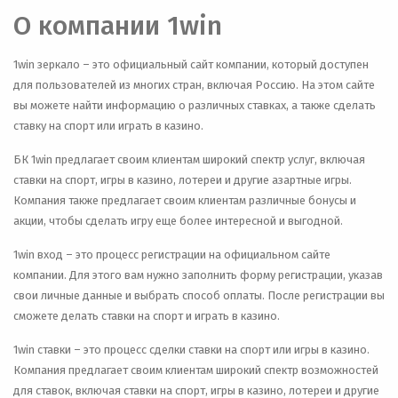
О компании 1win
1win зеркало – это официальный сайт компании, который доступен
для пользователей из многих стран, включая Россию. На этом сайте
вы можете найти информацию о различных ставках, а также сделать
ставку на спорт или играть в казино.
БК 1win предлагает своим клиентам широкий спектр услуг, включая
ставки на спорт, игры в казино, лотереи и другие азартные игры.
Компания также предлагает своим клиентам различные бонусы и
акции, чтобы сделать игру еще более интересной и выгодной.
1win вход – это процесс регистрации на официальном сайте
компании. Для этого вам нужно заполнить форму регистрации, указав
свои личные данные и выбрать способ оплаты. После регистрации вы
сможете делать ставки на спорт и играть в казино.
1win ставки – это процесс сделки ставки на спорт или игры в казино.
Компания предлагает своим клиентам широкий спектр возможностей
для ставок, включая ставки на спорт, игры в казино, лотереи и другие