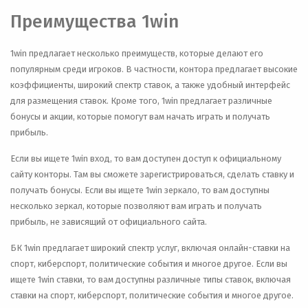
Преимущества 1win
1win предлагает несколько преимуществ, которые делают его
популярным среди игроков. В частности, контора предлагает высокие
коэффициенты, широкий спектр ставок, а также удобный интерфейс
для размещения ставок. Кроме того, 1win предлагает различные
бонусы и акции, которые помогут вам начать играть и получать
прибыль.
Если вы ищете 1win вход, то вам доступен доступ к официальному
сайту конторы. Там вы сможете зарегистрироваться, сделать ставку и
получать бонусы. Если вы ищете 1win зеркало, то вам доступны
несколько зеркал, которые позволяют вам играть и получать
прибыль, не зависящий от официального сайта.
БК 1win предлагает широкий спектр услуг, включая онлайн-ставки на
спорт, киберспорт, политические события и многое другое. Если вы
ищете 1win ставки, то вам доступны различные типы ставок, включая
ставки на спорт, киберспорт, политические события и многое другое.