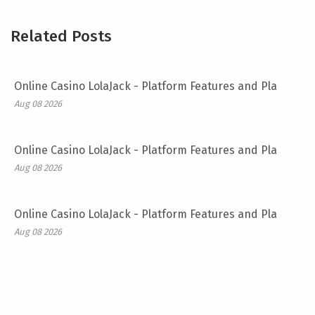
Related Posts
Online Casino LolaJack - Platform Features and Pla
Aug 08 2026
Online Casino LolaJack - Platform Features and Pla
Aug 08 2026
Online Casino LolaJack - Platform Features and Pla
Aug 08 2026