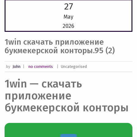
27
May
2026
1win скачать приложение
букмекерской конторы.95 (2)
by
John
|
no comments
|
Uncategorised
1win — скачать
приложение
букмекерской конторы