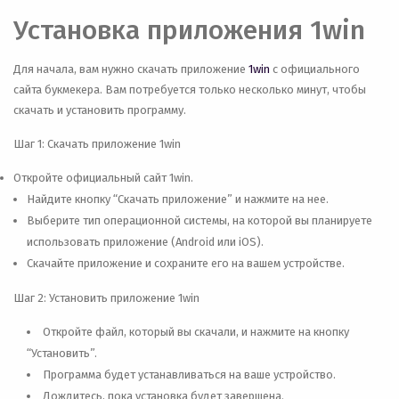
Установка приложения 1win
Для начала, вам нужно скачать приложение
1win
с официального
сайта букмекера. Вам потребуется только несколько минут, чтобы
скачать и установить программу.
Шаг 1: Скачать приложение 1win
Откройте официальный сайт 1win.
Найдите кнопку “Скачать приложение” и нажмите на нее.
Выберите тип операционной системы, на которой вы планируете
использовать приложение (Android или iOS).
Скачайте приложение и сохраните его на вашем устройстве.
Шаг 2: Установить приложение 1win
Откройте файл, который вы скачали, и нажмите на кнопку
“Установить”.
Программа будет устанавливаться на ваше устройство.
Дождитесь, пока установка будет завершена.