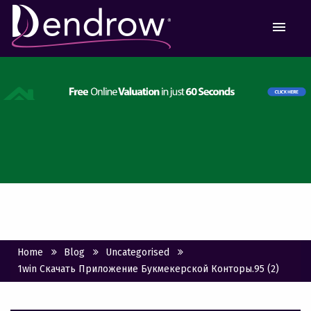
MEN
Home
Blog
Uncategorised
1win Скачать Приложение Букмекерской Конторы.95 (2)