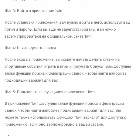
Шаг 3: Войти в приложение 1win
После установки приложения, вам нужно войти в него, используя ваш
логин и пароль. Если вы еще не зарегистрированы, вам нужно
зарегистрироваться на официальном сайте 1win.
Шаг 4: Начать делать ставки
После входа в приложение, вы можете начать делать ставки на
спортивные события, играть в игры и получать бонусы. Вам доступны
также функции поиска и фильтрации ставок, чтобы найти наиболее
подходящий вариант для вас.
Шаг 5: Пользоваться функциями приложения 1win
В приложении 1win доступны также функции поиска и фильтрации
ставок, чтобы найти наиболее подходящий вариант для вас. Вы
можете также использовать функцию “1win зеркало” для доступа к
приложению, если оно заблокировано в вашей стране.