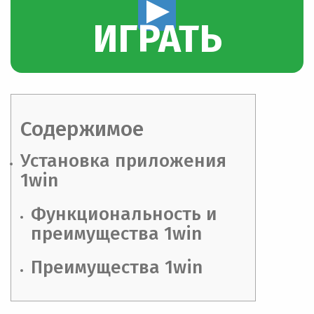
ИГРАТЬ
Содержимое
Установка приложения
1win
Функциональность и
преимущества 1win
Преимущества 1win