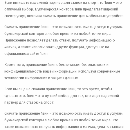
Если вы ищете надежный партнер для ставок на спорт, то 1вин – это
отличный выбор. Букмекерская контора 1вин предлагает широкий
спектр услуг, включая скачать приложение для мобильных устройств.
Скачать приложение 1вин – это возможность иметь доступ к услугам
букмекерской конторы в любое время и из любой точки мира.
Приложение позволяет делать ставки, получать информацию о
матчах, а также использовать другие функции, доступные на
официальном сайте 1вин.
Кроме того, приложение 1вин обеспечивает безопасность и
конфиденциальность вашей информации, используя современные
технологии шифрования и защиты данных.
Если вы еще не скачали приложение 1вин, то это время, чтобы
сделать это. 1вин – это лучший выбор для тех, кто ищет надежный
партнер для ставок на спорт.
Скачать приложение 1вин – это возможность иметь доступ к услугам
букмекерской конторы в любое время и из любой точки мира. Это
также возможность получать информацию о матчах, делать ставки и