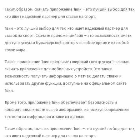
Таким образом, скачать приложение 1вин – это лучший выбор для тех,
кто ищет надежный партнер для ставок на спорт.
1вин – это лучший выбор для тех, кто ищет надежный партнер для
ставок на спорт. Скачать приложение 1вин – это возможность иметь
доступ к услугам букмекерской конторы в любое время и из любой
точки мира.
Также, приложение 1вин предлагает широкий спектр услуг, включая
скачать приложение для мобильных устройств. Это также
возможность получать информацию о матчах, делать ставки и
использовать другие функции, доступные на официальном сайте
1вин.
Кроме того, приложение 1вин обеспечивает безопасность и
конфиденциальность вашей информации, используя современные
технологии шифрования и защиты данных.
Таким образом, скачать приложение 1вин – это лучший выбор для тех,
кто ищет надежный партнер для ставок на спорт.