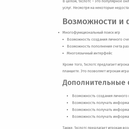
В целом, 1хслотс – это популярное он
услуг. Несмотря на некоторые недоста
Возможности и 
Многофункциональный поиск игр
Возможность создания личного сче
Возможность пополнения счета ра
Многоязычный интерфейс
Кроме того, 1хслотс предлагает игро
планшете. Это позволяет игрокам играт
Дополнительные 
Возможность создания личного 
Возможность получать информаци
Возможность получать информа
Возможность получать информа
Также, 1хслотс предлагает игрокам во