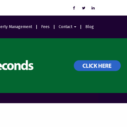
erty Management
Fees
Contact
Blog
Careers