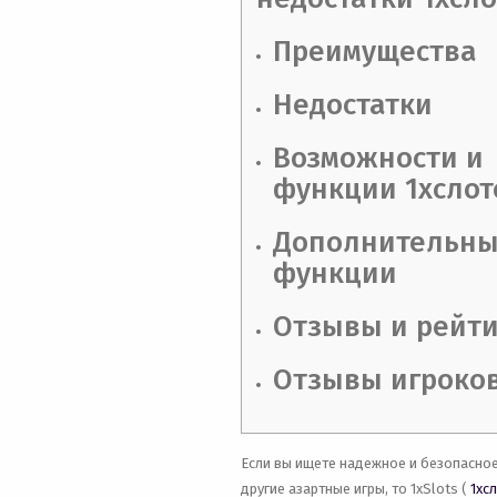
Преимущества
Недостатки
Возможности и
функции 1хслот
Дополнительн
функции
Отзывы и рейт
Отзывы игроко
Если вы ищете надежное и безопасное 
другие азартные игры, то 1xSlots (
1хс