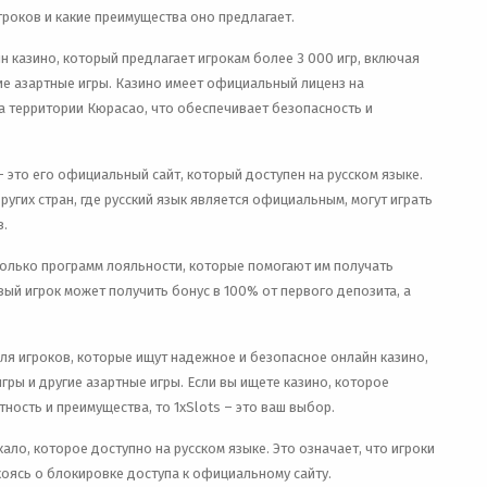
гроков и какие преимущества оно предлагает.
н казино, который предлагает игрокам более 3 000 игр, включая
гие азартные игры. Казино имеет официальный лиценз на
а территории Кюрасао, что обеспечивает безопасность и
– это его официальный сайт, который доступен на русском языке.
других стран, где русский язык является официальным, могут играть
в.
сколько программ лояльности, которые помогают им получать
ый игрок может получить бонус в 100% от первого депозита, а
для игроков, которые ищут надежное и безопасное онлайн казино,
игры и другие азартные игры. Если вы ищете казино, которое
тность и преимущества, то 1xSlots – это ваш выбор.
кало, которое доступно на русском языке. Это означает, что игроки
окоясь о блокировке доступа к официальному сайту.