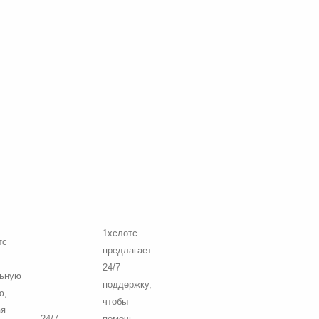
1хслотс
тс
предлагает
24/7
ьную
поддержку,
ю,
чтобы
ая
24/7
помочь