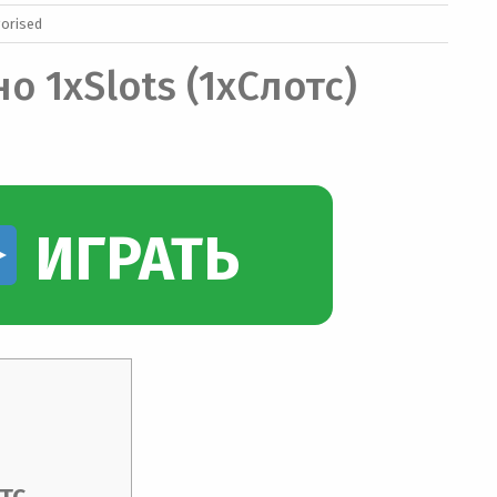
orised
о 1xSlots (1хСлотс)
ИГРАТЬ
тс