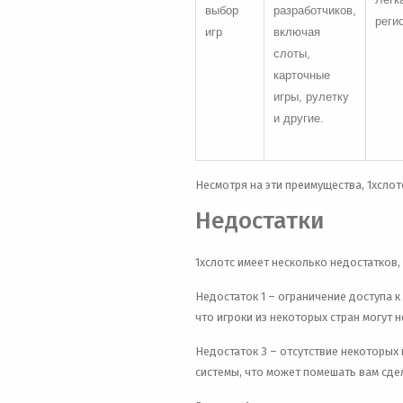
выбор
разработчиков,
реги
игр
включая
слоты,
карточные
игры, рулетку
и другие.
Несмотря на эти преимущества, 1хслот
Недостатки
1хслотс имеет несколько недостатков, 
Недостаток 1 – ограничение доступа к
что игроки из некоторых стран могут н
Недостаток 3 – отсутствие некоторых
системы, что может помешать вам сде