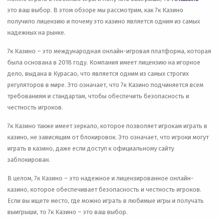
это ваш выбор. В этом обзоре мы рассмотрим, как 7к Казино
получило лицензию и почему это казино является одним из самых
надежных на рынке.
7к Казино – это международная онлайн-игровая платформа, которая
была основана в 2018 году. Компания имеет лицензию на игорное
дело, выдана в Курасао, что является одним из самых строгих
регуляторов в мире. Это означает, что 7к Казино подчиняется всем
требованиям и стандартам, чтобы обеспечить безопасность и
честность игроков.
7к Казино также имеет зеркало, которое позволяет игрокам играть в
казино, не зависящим от блокировок. Это означает, что игроки могут
играть в казино, даже если доступ к официальному сайту
заблокирован.
В целом, 7к Казино – это надежное и лицензированное онлайн-
казино, которое обеспечивает безопасность и честность игроков.
Если вы ищете место, где можно играть в любимые игры и получать
выигрыши, то 7к Казино – это ваш выбор.