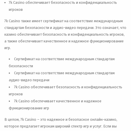
7k Casino обеспечивает безопасность и конфиденциальность
игроков
7k Casino также имеет сертификат на соответствие международным
стандартам безопасности и аудио-видео передачи. Это означает, что
казино обеспечивает безопасность и конфиденциальность игроков,
а также обеспечивает качественное и надежное функционирование
игр.
Сертификат на соответствие международным стандартам
безопасности
Сертификат на соответствие международным стандартам
аудио-видео передачи
7k Casino обеспечивает безопасность и конфиденциальность
игроков
7k Casino обеспечивает качественное и надежное
функционирование игр
В целом, 7k Casino – это надежное и безопасное онлайн-казино,
которое предлагает игрокам широкий спектр игр и услуг. Если вы