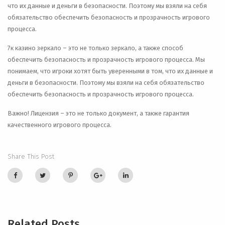
что их данные и деньги в безопасности. Поэтому мы взяли на себя
обязательство обеспечить безопасность и прозрачность игрового
процесса.
7к казино зеркало – это не только зеркало, а также способ
обеспечить безопасность и прозрачность игрового процесса. Мы
понимаем, что игроки хотят быть уверенными в том, что их данные и
деньги в безопасности. Поэтому мы взяли на себя обязательство
обеспечить безопасность и прозрачность игрового процесса.
Важно! Лицензия – это не только документ, а также гарантия
качественного игрового процесса.
Share This Post
Related Posts