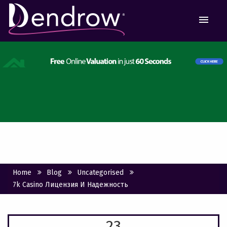
MEN
Home
Blog
Uncategorised
7k Casino Лицензия И Надежность
23