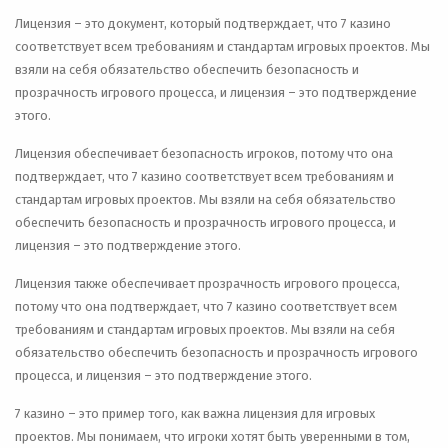
Лицензия – это документ, который подтверждает, что 7 казино
соответствует всем требованиям и стандартам игровых проектов. Мы
взяли на себя обязательство обеспечить безопасность и
прозрачность игрового процесса, и лицензия – это подтверждение
этого.
Лицензия обеспечивает безопасность игроков, потому что она
подтверждает, что 7 казино соответствует всем требованиям и
стандартам игровых проектов. Мы взяли на себя обязательство
обеспечить безопасность и прозрачность игрового процесса, и
лицензия – это подтверждение этого.
Лицензия также обеспечивает прозрачность игрового процесса,
потому что она подтверждает, что 7 казино соответствует всем
требованиям и стандартам игровых проектов. Мы взяли на себя
обязательство обеспечить безопасность и прозрачность игрового
процесса, и лицензия – это подтверждение этого.
7 казино – это пример того, как важна лицензия для игровых
проектов. Мы понимаем, что игроки хотят быть уверенными в том,