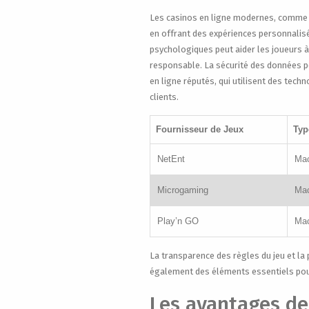
Les casinos en ligne modernes, comme 
en offrant des expériences personnali
psychologiques peut aider les joueurs à 
responsable. La sécurité des données pe
en ligne réputés, qui utilisent des tec
clients.
Fournisseur de Jeux
Typ
NetEnt
Mac
Microgaming
Mac
Play’n GO
Mac
La transparence des règles du jeu et l
également des éléments essentiels pour g
Les avantages de