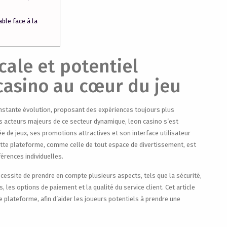
ble face à la
ale et potentiel
casino au cœur du jeu
onstante évolution, proposant des expériences toujours plus
s acteurs majeurs de ce secteur dynamique, leon casino s’est
e de jeux, ses promotions attractives et son interface utilisateur
 cette plateforme, comme celle de tout espace de divertissement, est
érences individuelles.
cessite de prendre en compte plusieurs aspects, tels que la sécurité,
es, les options de paiement et la qualité du service client. Cet article
e plateforme, afin d’aider les joueurs potentiels à prendre une