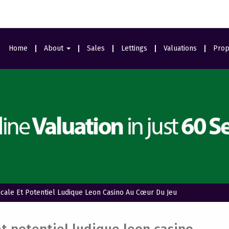
Home
About
Sales
Lettings
Valuations
Prop
Area Guides
Meet The Team
Ealing Branch
Testimonials
cale Et Potentiel Ludique Leon Casino Au Cœur Du Jeu