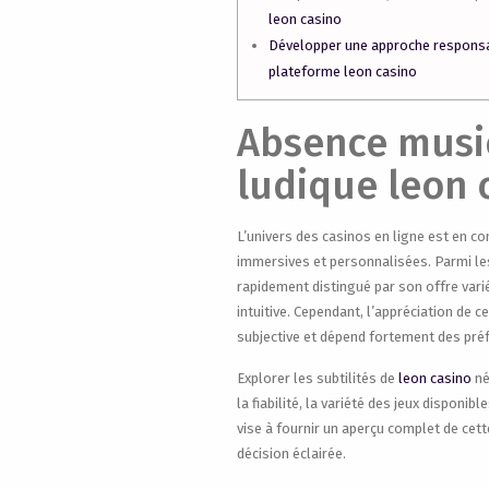
leon casino
Développer une approche responsa
plateforme leon casino
Absence music
ludique leon 
L’univers des casinos en ligne est en c
immersives et personnalisées. Parmi le
rapidement distingué par son offre varié
intuitive. Cependant, l’appréciation de
subjective et dépend fortement des préf
Explorer les subtilités de
leon casino
né
la fiabilité, la variété des jeux disponibl
vise à fournir un aperçu complet de cett
décision éclairée.