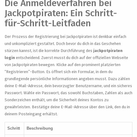
Die Anmeldeverfahren bei
Jackpotpiraten: Ein Schritt-
für-Schritt-Leitfaden
Der Prozess der Registrierung bei Jackpotpiraten ist denkbar einfach
und unkompliziert gestaltet. Doch bevor du dich in das Geschehen
stürzen kannst, ist die korrekte Durchführung des
jackpotpiraten
login
entscheidend. Zuerst musst du dich auf der offiziellen Webseite
von Jackpotpiraten bewegen. Klicke auf den prominent platzierten
“Registrieren”-Button. Es öffnet sich ein Formular, in dem du
grundlegende persönliche Informationen angeben musst. Dazu zählen
deine E-Mail-Adresse, dein bevorzugter Benutzername, und ein sicheres
Passwort. Wähle ein Passwort, das sowohl Buchstaben, Zahlen als auch
Sonderzeichen enthält, um die Sicherheit deines Kontos zu
gewährleisten. Bestätige deine E-Mail-Adresse über den Link, den du in
deinem Posteingang erhältst.
Schritt
Beschreibung