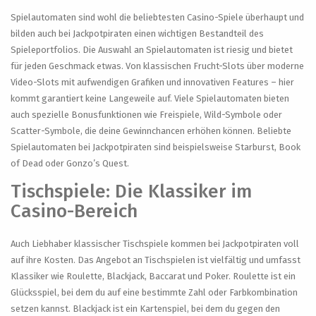
Spielautomaten sind wohl die beliebtesten Casino-Spiele überhaupt und
bilden auch bei Jackpotpiraten einen wichtigen Bestandteil des
Spieleportfolios. Die Auswahl an Spielautomaten ist riesig und bietet
für jeden Geschmack etwas. Von klassischen Frucht-Slots über moderne
Video-Slots mit aufwendigen Grafiken und innovativen Features – hier
kommt garantiert keine Langeweile auf. Viele Spielautomaten bieten
auch spezielle Bonusfunktionen wie Freispiele, Wild-Symbole oder
Scatter-Symbole, die deine Gewinnchancen erhöhen können. Beliebte
Spielautomaten bei Jackpotpiraten sind beispielsweise Starburst, Book
of Dead oder Gonzo’s Quest.
Tischspiele: Die Klassiker im
Casino-Bereich
Auch Liebhaber klassischer Tischspiele kommen bei Jackpotpiraten voll
auf ihre Kosten. Das Angebot an Tischspielen ist vielfältig und umfasst
Klassiker wie Roulette, Blackjack, Baccarat und Poker. Roulette ist ein
Glücksspiel, bei dem du auf eine bestimmte Zahl oder Farbkombination
setzen kannst. Blackjack ist ein Kartenspiel, bei dem du gegen den