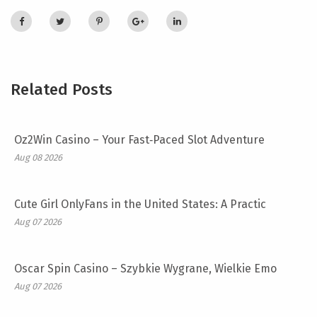
Related Posts
Oz2Win Casino – Your Fast‑Paced Slot Adventure
Aug 08 2026
Cute Girl OnlyFans in the United States: A Practic
Aug 07 2026
Oscar Spin Casino – Szybkie Wygrane, Wielkie Emo
Aug 07 2026