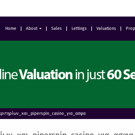
Home
About
Sales
Lettings
Valuations
Prop
Area Guides
Meet The Team
Ealing Branch
Testimonials
κριτηρίων_και_piperspin_casino_για_ασφα