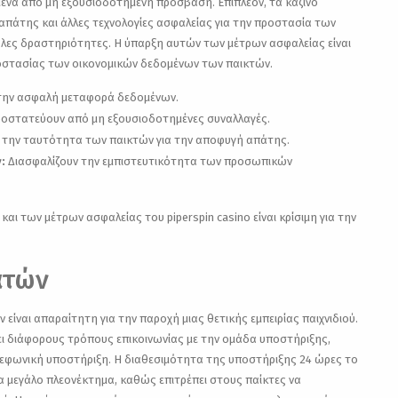
να από μη εξουσιοδοτημένη πρόσβαση. Επιπλέον, τα καζίνο
πάτης και άλλες τεχνολογίες ασφαλείας για την προστασία των
λες δραστηριότητες. Η ύπαρξη αυτών των μέτρων ασφαλείας είναι
οστασίας των οικονομικών δεδομένων των παικτών.
 την ασφαλή μεταφορά δεδομένων.
οστατεύουν από μη εξουσιοδοτημένες συναλλαγές.
 την ταυτότητα των παικτών για την αποφυγή απάτης.
:
Διασφαλίζουν την εμπιστευτικότητα των προσωπικών
ι των μέτρων ασφαλείας του piperspin casino είναι κρίσιμη για την
ατών
ίναι απαραίτητη για την παροχή μιας θετικής εμπειρίας παιχνιδιού.
ει διάφορους τρόπους επικοινωνίας με την ομάδα υποστήριξης,
λεφωνική υποστήριξη. Η διαθεσιμότητα της υποστήριξης 24 ώρες το
να μεγάλο πλεονέκτημα, καθώς επιτρέπει στους παίκτες να