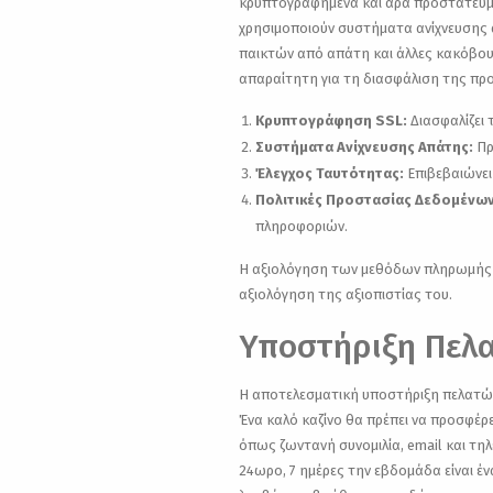
κρυπτογραφημένα και άρα προστατευμέ
χρησιμοποιούν συστήματα ανίχνευσης α
παικτών από απάτη και άλλες κακόβου
απαραίτητη για τη διασφάλιση της πρ
Κρυπτογράφηση SSL:
Διασφαλίζει
Συστήματα Ανίχνευσης Απάτης:
Πρ
Έλεγχος Ταυτότητας:
Επιβεβαιώνει
Πολιτικές Προστασίας Δεδομένων
πληροφοριών.
Η αξιολόγηση των μεθόδων πληρωμής κα
αξιολόγηση της αξιοπιστίας του.
Υποστήριξη Πελ
Η αποτελεσματική υποστήριξη πελατών ε
Ένα καλό καζίνο θα πρέπει να προσφέρ
όπως ζωντανή συνομιλία, email και τη
24ωρο, 7 ημέρες την εβδομάδα είναι έ