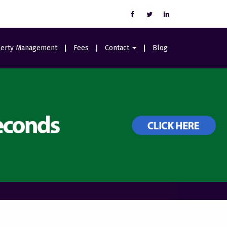
erty Management
Fees
Contact
Blog
Careers