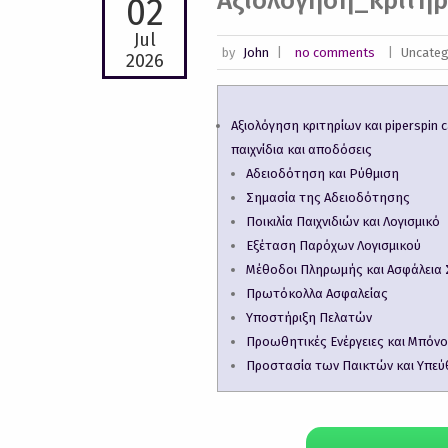
Αξιολόγηση_κριτηρ
02
Jul
by
John
|
no comments
|
Uncateg
2026
Αξιολόγηση κριτηρίων και piperspin 
παιχνίδια και αποδόσεις
Αδειοδότηση και Ρύθμιση
Σημασία της Αδειοδότησης
Ποικιλία Παιχνιδιών και Λογισμικό
Εξέταση Παρόχων Λογισμικού
Μέθοδοι Πληρωμής και Ασφάλεια
Πρωτόκολλα Ασφαλείας
Υποστήριξη Πελατών
Προωθητικές Ενέργειες και Μπόν
Προστασία των Παικτών και Υπεύθ