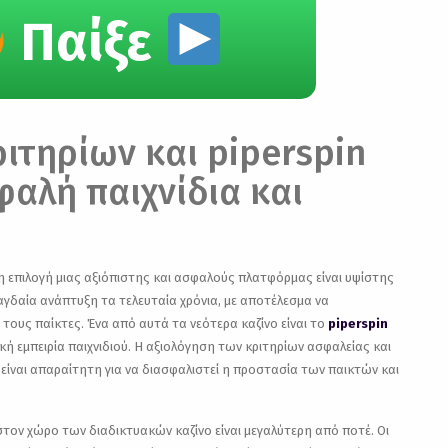
Παίξε
ιτηρίων και piperspin
φαλή παιχνίδια και
η επιλογή μιας αξιόπιστης και ασφαλούς πλατφόρμας είναι υψίστης
ραγδαία ανάπτυξη τα τελευταία χρόνια, με αποτέλεσμα να
 τους παίκτες. Ένα από αυτά τα νεότερα καζίνο είναι το
piperspin
ική εμπειρία παιχνιδιού. Η αξιολόγηση των κριτηρίων ασφαλείας και
είναι απαραίτητη για να διασφαλιστεί η προστασία των παικτών και
 στον χώρο των διαδικτυακών καζίνο είναι μεγαλύτερη από ποτέ. Οι