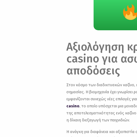
Αξιολόγηση κρ
casino για ασ
αποδόσεις
Στον κόσμο των διαδικτυακών καζίνο, 
σημασίας. Η βιομηχανία έχει γνωρίσει 
εμφανίζονται συνεχώς νέες επιλογές για
casino
, το οποίο υπόσχεται μια μοναδ
της αποτελεσματικότητας ενός καζίνο 
η δίκαιη διεξαγωγή των παιχνιδιών.
Η ανάγκη για διαφάνεια και αξιοπιστία