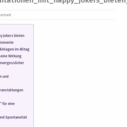
entationen_mit_happy_jokers_bieten
orised
y jokers bieten
 Momente
 Einlagen im Alltag
seine Wirkung
unvergesslicher
n und
eranstaltungen
“ für eine
und Spontaneität