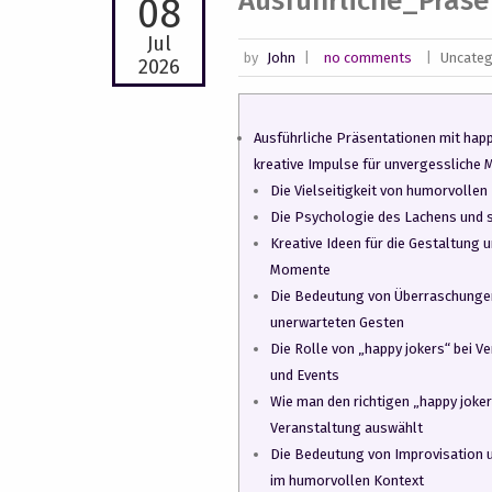
Ausführliche_Präs
08
Jul
by
John
|
no comments
|
Uncateg
2026
Ausführliche Präsentationen mit happ
kreative Impulse für unvergessliche
Die Vielseitigkeit von humorvollen
Die Psychologie des Lachens und 
Kreative Ideen für die Gestaltung 
Momente
Die Bedeutung von Überraschunge
unerwarteten Gesten
Die Rolle von „happy jokers“ bei V
und Events
Wie man den richtigen „happy joker
Veranstaltung auswählt
Die Bedeutung von Improvisation 
im humorvollen Kontext