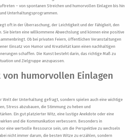
uftreten – von spontanen Streichen und humorvollen Einlagen bis hin
en und Unterhaltungsprogrammen.
gt oft in der Überraschung, der Leichtigkeit und der Fähigkeit, den
en. Sie bieten eine willkommene Abwechslung und können eine positive
mmenbringt. Ob bei privaten Feiern, öffentlichen Veranstaltungen
gener Einsatz von Humor und Kreativität kann einen nachhaltigen
nnerungen schaffen. Die Kunst besteht darin, das richtige Maß zu
ituation und Zielgruppe anzupassen.
it von humorvollen Einlagen
er Welt der Unterhaltung gefragt, sondern spielen auch eine wichtige
agen, Stress abzubauen, die Stimmung zu heben und
ken. Ein gut platzierter Witz, eine lustige Anekdote oder eine
 wirken und die Kommunikation verbessern. Besonders in
or eine wertvolle Ressource sein, um die Perspektive zu wechseln
abei nicht immer darum, die besten Witze zu erzählen, sondern