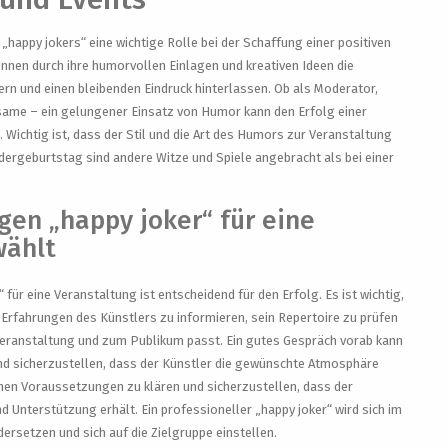
„happy jokers“ eine wichtige Rolle bei der Schaffung einer positiven
nen durch ihre humorvollen Einlagen und kreativen Ideen die
n und einen bleibenden Eindruck hinterlassen. Ob als Moderator,
tsame – ein gelungener Einsatz von Humor kann den Erfolg einer
Wichtig ist, dass der Stil und die Art des Humors zur Veranstaltung
dergeburtstag sind andere Witze und Spiele angebracht als bei einer
gen „happy joker“ für eine
wählt
 für eine Veranstaltung ist entscheidend für den Erfolg. Es ist wichtig,
 Erfahrungen des Künstlers zu informieren, sein Repertoire zu prüfen
r Veranstaltung und zum Publikum passt. Ein gutes Gespräch vorab kann
nd sicherzustellen, dass der Künstler die gewünschte Atmosphäre
ischen Voraussetzungen zu klären und sicherzustellen, dass der
 Unterstützung erhält. Ein professioneller „happy joker“ wird sich im
ersetzen und sich auf die Zielgruppe einstellen.