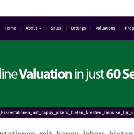
Home
About
Sales
Lettings
Valuations
Prop
Area Guides
Meet The Team
Ealing Branch
Testimonials
_Präsentationen_mit_happy_jokers_bieten_kreative_Impulse_für_u