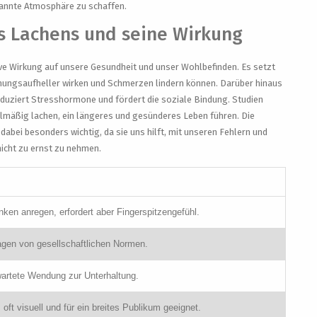
pannte Atmosphäre zu schaffen.
s Lachens und seine Wirkung
ive Wirkung auf unsere Gesundheit und unser Wohlbefinden. Es setzt
immungsaufheller wirken und Schmerzen lindern können. Darüber hinaus
duziert Stresshormone und fördert die soziale Bindung. Studien
lmäßig lachen, ein längeres und gesünderes Leben führen. Die
t dabei besonders wichtig, da sie uns hilft, mit unseren Fehlern und
cht zu ernst zu nehmen.
en anregen, erfordert aber Fingerspitzengefühl.
ragen von gesellschaftlichen Normen.
wartete Wendung zur Unterhaltung.
oft visuell und für ein breites Publikum geeignet.