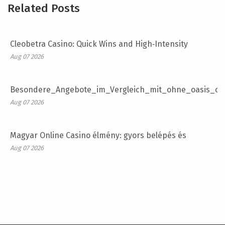
Related Posts
Cleobetra Casino: Quick Wins and High‑Intensity
Aug 07 2026
Besondere_Angebote_im_Vergleich_mit_ohne_oasis_ca
Aug 07 2026
Magyar Online Casino élmény: gyors belépés és
Aug 07 2026