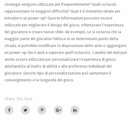
strategie vengono utilizzate più frequentemente? Quali ostacoli
rappresentano le maggiori difficoltà? Qual è il momento ideale per
introdurre un power-up? Queste informazioni possono essere
utilizzate per migliorare il design del gioco, ottimizzare l'esperienza
del giocatore e creare nuove sfide. Ad esempio, se si osserva che la
maggior parte dei giocatori fallisce in un determinato punto della
strada, si potrebbe modificare la disposizione delle auto o aggiungere
un power-up che li aiuti a superare quell'ostacolo. L'analisi dei dati può
anche essere utilizzata per personalizzare l'esperienza di gioco,
adattandola al livello di abilità e alle preferenze individuali del
giocatore. Questo tipo di personalizzazione può aumentare il
coinvolgimento e la longevità del gioco.
Share This Post