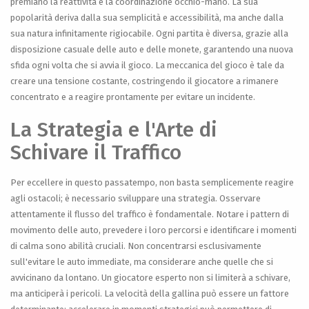
premiano la reattività e la coordinazione occhio-mano. La sua
popolarità deriva dalla sua semplicità e accessibilità, ma anche dalla
sua natura infinitamente rigiocabile. Ogni partita è diversa, grazie alla
disposizione casuale delle auto e delle monete, garantendo una nuova
sfida ogni volta che si avvia il gioco. La meccanica del gioco è tale da
creare una tensione costante, costringendo il giocatore a rimanere
concentrato e a reagire prontamente per evitare un incidente.
La Strategia e l'Arte di
Schivare il Traffico
Per eccellere in questo passatempo, non basta semplicemente reagire
agli ostacoli; è necessario sviluppare una strategia. Osservare
attentamente il flusso del traffico è fondamentale. Notare i pattern di
movimento delle auto, prevedere i loro percorsi e identificare i momenti
di calma sono abilità cruciali. Non concentrarsi esclusivamente
sull'evitare le auto immediate, ma considerare anche quelle che si
avvicinano da lontano. Un giocatore esperto non si limiterà a schivare,
ma anticiperà i pericoli. La velocità della gallina può essere un fattore