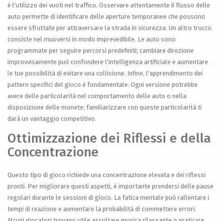
è l'utilizzo dei vuoti nel traffico. Osservare attentamente il flusso delle
auto permette di identificare delle aperture temporanee che possono
essere sfruttate per attraversare la strada in sicurezza. Un altro trucco
consiste nel muoversi in modo imprevedibile. Le auto sono
programmate per seguire percorsi predefiniti; cambiare direzione
improvvisamente può confondere l'intelligenza artificiale e aumentare
le tue possibilità di evitare una collisione. Infine, l'apprendimento dei
pattern specifici del gioco è fondamentale. Ogni versione potrebbe
avere delle particolarità nel comportamento delle auto o nella
disposizione delle monete; familiarizzare con queste particolarità ti
darà un vantaggio competitivo.
Ottimizzazione dei Riflessi e della
Concentrazione
Questo tipo di gioco richiede una concentrazione elevata e dei riflessi
pronti. Per migliorare questi aspetti, è importante prendersi delle pause
regolari durante le sessioni di gioco. La fatica mentale può rallentare i
tempi di reazione e aumentare la probabilità di commettere errori.
Alcuni giocatori trovano utile ascoltare musica rilassante o praticare