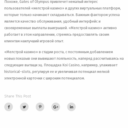
Похоже, Gates of Olympus привлечет немалый интерес
пользователей «мелстрой казино» и других виртуальных платформ,
которые только начинают складываться. Важным фактором успеха
является качество обслуживания, удобный интерфейс и
своевременные выплаты выигрышей. «Мелстрой казино» активно
работает в этом направлении, стремясь предоставлять своим
клиентам наилучший игровой опыт.
«Мелстрой казино» в стадии ростa, с постоянным добавлением
новых показыв они вывишают лояльность, наперед рассчитываясь на
следующие вытащи эц. Площадка Koi Casino, например, улаживает
historical-slots, регулируя ее и увеличивая потенциал мелкой
электронной карточки с широким потенциалом.
Share This Post