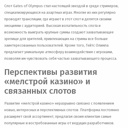
Слот Gates of Olympus стал настоящей звездой в среде стримеров,
специализирующихся на азартных играх. Многие из них регулярно
проводят трансляции, где играют в этот слот и делятся своими
эмоциями с аудиторией. Высокая волатильность слота и
возможность выиграть крупные суммы создают захватывающее
зрелище для зрителей, привлекающих на стримы все больше
заинтересованных пользователей. Кроме того, Гейтс Олимпа
предлагает уникальную атмосферу взаимодействия с игроками,
позволяя им чувствовать себя частью захватывающего процесса.
Перспективы развития
«мелстрой казино» и
связанных слотов
Развитие «мелстрой казино» неразрывно связано с появлением
новых, интересных и перспективных слотов. Платформа постоянно
расширяет свой ассортимент, предлагая своим клиентам самые
популярные и востребованные игры от ведущих разработчиков.