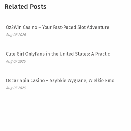
Related Posts
Oz2Win Casino – Your Fast‑Paced Slot Adventure
Aug 08 2026
Cute Girl OnlyFans in the United States: A Practic
Aug 07 2026
Oscar Spin Casino – Szybkie Wygrane, Wielkie Emo
Aug 07 2026