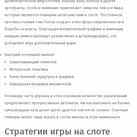
древнегреческой мифологией: корону, вазу, кольцо и другие
артефакты. Особое внимание привлекают символы Зевса и Аида,
которые являются главными антагонистами в слоте. Постоянное
противостояние этих богов создает атмосферу напряженности и
борьбы за власть. Благодаря великолепной графике и анимации
каждый символ выглядит реалистично и детализировано, что
добавляет игре дополнительный шарм.
Высокий потенциал выплат
Захватывающий геймплей
Интересная тематика
Качественный саундтрек и графика
Уникальная механика множителей
Основную часть игроков в этом огромном количестве развлечений
предпочитают прогрессивные автоматы, так как выложить на баланс
сумасшедшую кучу денег здесь удается совсем не сложно. Опытные
геймеры любят чаще играть в слоты именно в этом чемпионате.
Стратегии игры на слоте