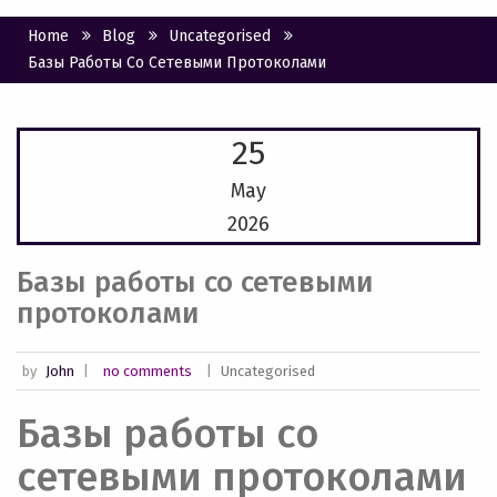
Home
Blog
Uncategorised
Базы Работы Со Сетевыми Протоколами
25
May
2026
Базы работы со сетевыми
протоколами
by
John
|
no comments
|
Uncategorised
Базы работы со
сетевыми протоколами