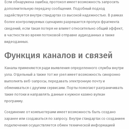
Если обнаружена ошибка, протокол имеет возможность запросить
дополнительную передачу сообщения. Подобный подход
задействуется внутри стандартах со высокой надежностью. В рамках
более контролируемых сценариях разрешается пропуск фрагмента
сведений, если такая потеря не влияет относительно общий эффект,
в частности во время потоковой отправке аудиоданных а также
видеоданных.
Функция каналов и связей
Каналы применяются ради выявления определенного службы внутри
узла. Отдельный а также тот же узел имеет возможность синхронно
выполнять веб-запросы, передавать электронную почту и
обмениваться с другими сервисами. Порты помогают разграничивать
такие потоки и направлять данные к нужное казино вулкан
программу.
Соединение от компьютерами имеет возможность быть создано
заранее или создаваться по запросу. Внутри стандартах со созданием
подключения осуществляется обмен технической информацией