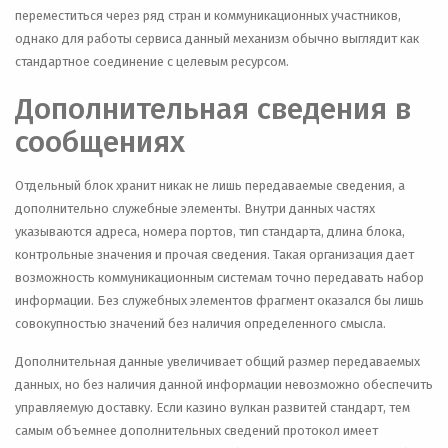
переместиться через ряд стран и коммуникационных участников,
однако для работы сервиса данный механизм обычно выглядит как
стандартное соединение с целевым ресурсом.
Дополнительная сведения в
сообщениях
Отдельный блок хранит никак не лишь передаваемые сведения, а
дополнительно служебные элементы. Внутри данных частях
указываются адреса, номера портов, тип стандарта, длина блока,
контрольные значения и прочая сведения. Такая организация дает
возможность коммуникационным системам точно передавать набор
информации. Без служебных элементов фрагмент оказался бы лишь
совокупностью значений без наличия определенного смысла.
Дополнительная данные увеличивает общий размер передаваемых
данных, но без наличия данной информации невозможно обеспечить
управляемую доставку. Если казино вулкан развитей стандарт, тем
самым объемнее дополнительных сведений протокол имеет