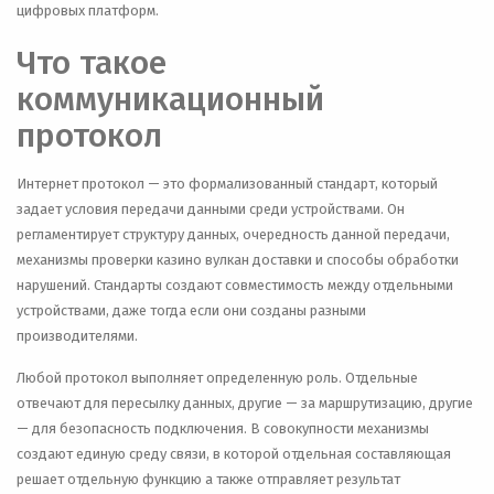
цифровых платформ.
Что такое
коммуникационный
протокол
Интернет протокол — это формализованный стандарт, который
задает условия передачи данными среди устройствами. Он
регламентирует структуру данных, очередность данной передачи,
механизмы проверки казино вулкан доставки и способы обработки
нарушений. Стандарты создают совместимость между отдельными
устройствами, даже тогда если они созданы разными
производителями.
Любой протокол выполняет определенную роль. Отдельные
отвечают для пересылку данных, другие — за маршрутизацию, другие
— для безопасность подключения. В совокупности механизмы
создают единую среду связи, в которой отдельная составляющая
решает отдельную функцию а также отправляет результат