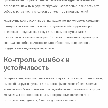
принимающей стороны данных. Назначение адресов позволяет
пересылать пакеты внутрь требуемое направление, даже если сеть
собирается из числа множества элементов и подключений.
Маршрутизация рассчитывает направление, по которому сведения
движутся от начального узла к получателю. Маршрутизаторы
оценивают текущую нагрузку сети, открытые пути а также
рассчитывают лучший маршрут. В случае обновлении параметров
система способна самостоятельно обновлять направления,
поддерживая надежную пересылку.
Контроль ошибок и
устойчивость
Во время отправки сведения могут повреждаться вследствие шумов,
высокой нагрузки вулкан сети а также физических сбоев. С целью
исключения сбоев применяются служебные инструменты контроля.
Механизмы способны включать контрольные значения, что
позволяют определить, была ли данные изменена.