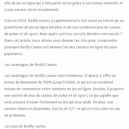
site de jeu en ligne qui a fait parler de lui grâce à ses bonus exclusifs et
à son service client exceptionnel.
Crée en 2020, Betify Casino a rapidement pris son envol en raison de sa
plateforme de jeu en ligne intuitive et de ses nombreux jeux de casino,
de poker et de sport. Mais quels sont les secrets derrière son succès ?
Dans cet article, nous allons vous donner les clés pour comprendre
pourquoi Betify Casino est devenu l’un des casinos en ligne les plus
populaires.
Les avantages de Betify Casino
Les avantages de Betify Casino sont nombreux. D’abord, il offre un
bonus de bienvenue de 100% jusqu’à 500€, ce qui est un excellent
moyen de commencer votre aventure de jeu en ligne. Ensuite, il propose
une variété de jeux de casino, de poker et de sport, ce qui signifie que
vous pouvez trouver facilement un jeu qui vous plaît. De plus, son
service client est disponible 24h/24 et 7j/7, ce qui est très utile en cas
de problème.
Les jeux de Betify Casino