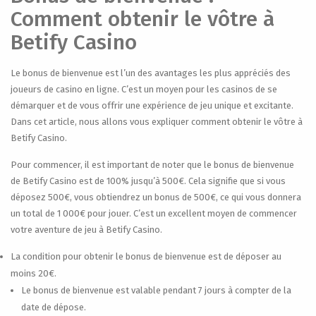
Comment obtenir le vôtre à
Betify Casino
Le bonus de bienvenue est l’un des avantages les plus appréciés des
joueurs de casino en ligne. C’est un moyen pour les casinos de se
démarquer et de vous offrir une expérience de jeu unique et excitante.
Dans cet article, nous allons vous expliquer comment obtenir le vôtre à
Betify Casino.
Pour commencer, il est important de noter que le bonus de bienvenue
de Betify Casino est de 100% jusqu’à 500€. Cela signifie que si vous
déposez 500€, vous obtiendrez un bonus de 500€, ce qui vous donnera
un total de 1 000€ pour jouer. C’est un excellent moyen de commencer
votre aventure de jeu à Betify Casino.
La condition pour obtenir le bonus de bienvenue est de déposer au
moins 20€.
Le bonus de bienvenue est valable pendant 7 jours à compter de la
date de dépose.