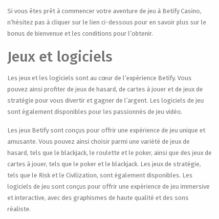
Si vous êtes prêt à commencer votre aventure de jeu à Betify Casino,
n’hésitez pas à cliquer sur le lien ci-dessous pour en savoir plus sur le
bonus de bienvenue et les conditions pour l’obtenir.
Jeux et logiciels
Les jeux et les logiciels sont au cœur de l’expérience Betify. Vous
pouvez ainsi profiter de jeux de hasard, de cartes à jouer et de jeux de
stratégie pour vous divertir et gagner de l’argent. Les logiciels de jeu
sont également disponibles pour les passionnés de jeu vidéo.
Les jeux Betify sont conçus pour offrir une expérience de jeu unique et
amusante. Vous pouvez ainsi choisir parmi une variété de jeux de
hasard, tels que le blackjack, le roulette et le poker, ainsi que des jeux de
cartes à jouer, tels que le poker et le blackjack. Les jeux de stratégie,
tels que le Risk et le Civilization, sont également disponibles. Les
logiciels de jeu sont conçus pour offrir une expérience de jeu immersive
et interactive, avec des graphismes de haute qualité et des sons
réaliste.