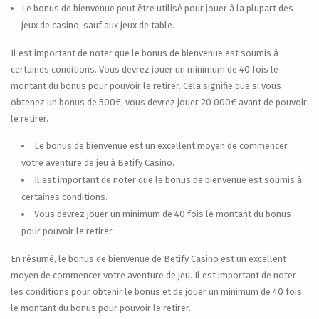
Le bonus de bienvenue peut être utilisé pour jouer à la plupart des
jeux de casino, sauf aux jeux de table.
Il est important de noter que le bonus de bienvenue est soumis à
certaines conditions. Vous devrez jouer un minimum de 40 fois le
montant du bonus pour pouvoir le retirer. Cela signifie que si vous
obtenez un bonus de 500€, vous devrez jouer 20 000€ avant de pouvoir
le retirer.
Le bonus de bienvenue est un excellent moyen de commencer
votre aventure de jeu à Betify Casino.
Il est important de noter que le bonus de bienvenue est soumis à
certaines conditions.
Vous devrez jouer un minimum de 40 fois le montant du bonus
pour pouvoir le retirer.
En résumé, le bonus de bienvenue de Betify Casino est un excellent
moyen de commencer votre aventure de jeu. Il est important de noter
les conditions pour obtenir le bonus et de jouer un minimum de 40 fois
le montant du bonus pour pouvoir le retirer.