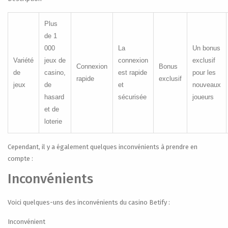
Plus
de 1
000
La
Un bonus
Variété
jeux de
connexion
exclusif
Connexion
Bonus
de
casino,
est rapide
pour les
rapide
exclusif
jeux
de
et
nouveaux
hasard
sécurisée
joueurs
et de
loterie
Cependant, il y a également quelques inconvénients à prendre en
compte :
Inconvénients
Voici quelques-uns des inconvénients du casino Betify :
Inconvénient