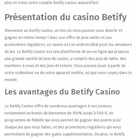
plus et créez votre compte Betify Casino aujourd’hui !
Présentation du casino Betify
Bienvenue au Betify Casino, un lieu où vous pouvez vous divertir et
gagner en même temps ! Avec son offre de jeux variés et ses
promotions régulières, ce casino est un endroit idéal pour les amateurs
de jeu. Le Betify Casino est une plateforme de jeu en ligne qui propose
une grande variété de jeux de casino, y compris des jeux de table, des
machines à sous et des jeux de loterie. Vous pouvez jouer à partir de
votre ordinateur ou de votre appareil mobile, où que vous soyez dans le
monde.
Les avantages du Betify Casino
Le Betify Casino offre de nombreux avantages à ses joueurs,
notamment un bonus de bienvenue de 100% jusqu’à 500 €, un
programme de fidélité qui vous permet de gagner des points pour
chaque jeu que vous faites, et des promotions régulières qui vous
permettent de gagner des gains supplémentaires. De plus, le Betify