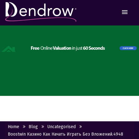
MEN
Home
Blog
Uncategorised
Boostwin Казино Как Начать Играть Без Вложений.4948