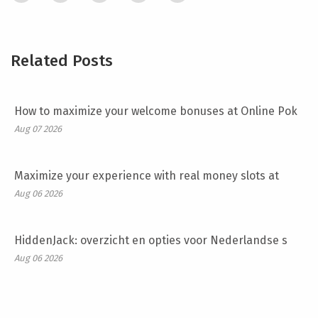
Related Posts
How to maximize your welcome bonuses at Online Pok
Aug 07 2026
Maximize your experience with real money slots at
Aug 06 2026
HiddenJack: overzicht en opties voor Nederlandse s
Aug 06 2026