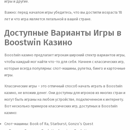
игры и другие.
Важно: перед началом игры убедитесь, что вы достигли возраста 18
лет и что игра является легальной в вашей стране.
Доступные Варианты Игры в
Boostwin Казино
Boostwin казино предлагает игрокам широкий спектр вариантов игры,
чтобы каждый мог найти что-то для себя. Начнем с классических игр,
которые всегда популярны: слот-машины, рулетка, бинго и карточные
игры.
Классические игры – это отличный способ начать играть в Boostwin
казино, не вложив денег. Они доступны для игроков из многих стран и
могут быть играны на любом устройстве, подключенном к интернету.
Вот несколько примеров классических игр, доступных в Boostwin
казино:
Слот-машины: Book of Ra, Starburst, Gonzo’s Quest