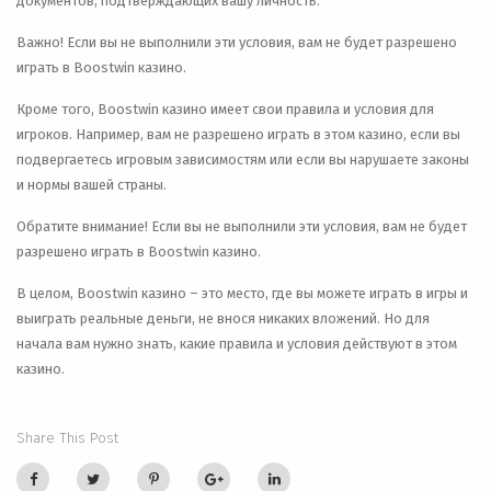
документов, подтверждающих вашу личность.
Важно! Если вы не выполнили эти условия, вам не будет разрешено
играть в Boostwin казино.
Кроме того, Boostwin казино имеет свои правила и условия для
игроков. Например, вам не разрешено играть в этом казино, если вы
подвергаетесь игровым зависимостям или если вы нарушаете законы
и нормы вашей страны.
Обратите внимание! Если вы не выполнили эти условия, вам не будет
разрешено играть в Boostwin казино.
В целом, Boostwin казино – это место, где вы можете играть в игры и
выиграть реальные деньги, не внося никаких вложений. Но для
начала вам нужно знать, какие правила и условия действуют в этом
казино.
Share This Post