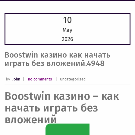
10
May
2026
Boostwin казино как начать
играть без вложений.4948
by
John
|
no comments
|
Uncategorised
Boostwin казино – как
начать играть без
вложений