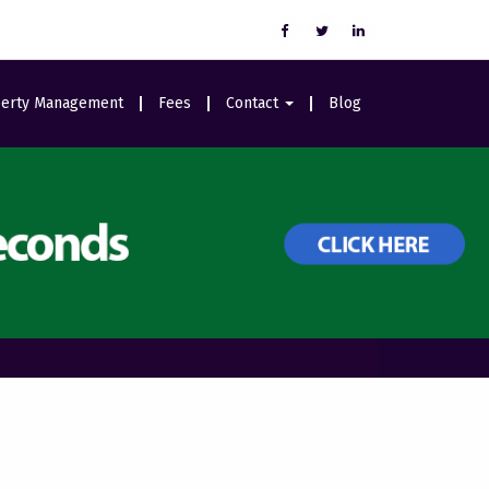
erty Management
Fees
Contact
Blog
Careers