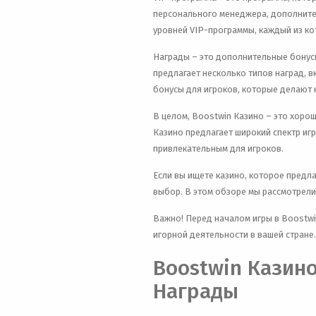
персонального менеджера, дополните
уровней VIP-программы, каждый из ко
Награды – это дополнительные бонусы
предлагает несколько типов наград, 
бонусы для игроков, которые делают 
В целом, Boostwin Казино – это хоро
Казино предлагает широкий спектр игр
привлекательным для игроков.
Если вы ищете казино, которое предла
выбор. В этом обзоре мы рассмотрели 
Важно! Перед началом игры в Boostwi
игорной деятельности в вашей стране.
Boostwin Казино
Награды