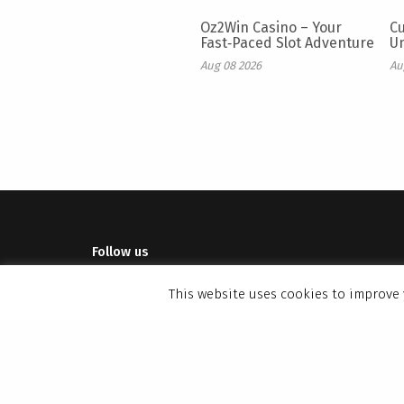
Oz2Win Casino – Your
Cu
Fast‑Paced Slot Adventure
Un
Aug 08 2026
Au
Follow us
This website uses cookies to improve y
facebook
twitter
linkedin
instagram
© Copyright 2018
|
Dendrow
|
All Rights Reserved.