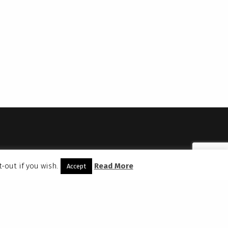
-out if you wish.
Read More
Accept
a Protection & Privacy Policy
Compliance