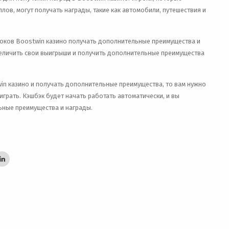
ов, могут получать награды, такие как автомобили, путешествия и
роков Boostwin казино получать дополнительные преимущества и
величить свои выигрыши и получить дополнительные преимущества
win казино и получать дополнительные преимущества, то вам нужно
 играть. Кэшбэк будет начать работать автоматически, и вы
ьные преимущества и награды.