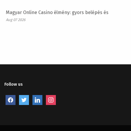
Magyar Online Casino élmény: gyors belépés és
Aug 07 2026
Follow us
facebook
twitter
linkedin
instagram