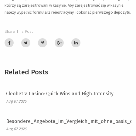
którzy są zarejestrowani w kasynie. Aby zarejestrować się w kasynie,
należy wypełnić formularz rejestracyjny i dokonać pierwszego depozytu.
Share This Post
Related Posts
Cleobetra Casino: Quick Wins and High‑Intensity
Aug 07 2026
Besondere_Angebote_im_Vergleich_mit_ohne_oasis_ca
Aug 07 2026