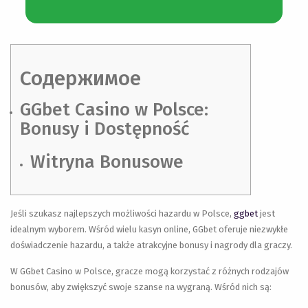
Содержимое
GGbet Casino w Polsce:
Bonusy i Dostępność
Witryna Bonusowe
Jeśli szukasz najlepszych możliwości hazardu w Polsce,
ggbet
jest
idealnym wyborem. Wśród wielu kasyn online, GGbet oferuje niezwykłe
doświadczenie hazardu, a także atrakcyjne bonusy i nagrody dla graczy.
W GGbet Casino w Polsce, gracze mogą korzystać z różnych rodzajów
bonusów, aby zwiększyć swoje szanse na wygraną. Wśród nich są: