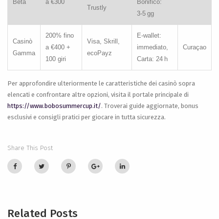
Beta
a €300
Bonifico:
Trustly
3‑5 gg
200% fino
E‑wallet:
Casinò
Visa, Skrill,
a €400 +
immediato,
Curaçao
Gamma
ecoPayz
100 giri
Carta: 24 h
Per approfondire ulteriormente le caratteristiche dei casinò sopra
elencati e confrontare altre opzioni, visita il portale principale di
https://www.bobosummercup.it/
. Troverai guide aggiornate, bonus
esclusivi e consigli pratici per giocare in tutta sicurezza.
Share This Post
Related Posts