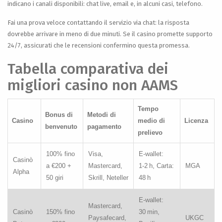
indicano i canali disponibili: chat live, email e, in alcuni casi, telefono.
Fai una prova veloce contattando il servizio via chat: la risposta
dovrebbe arrivare in meno di due minuti. Se il casino promette supporto
24/7, assicurati che le recensioni confermino questa promessa.
Tabella comparativa dei
migliori casino non AAMS
Tempo
Bonus di
Metodi di
Casino
medio di
Licenza
benvenuto
pagamento
prelievo
100% fino
Visa,
E‑wallet:
Casinò
a €200 +
Mastercard,
1‑2 h, Carta:
MGA
Alpha
50 giri
Skrill, Neteller
48 h
E‑wallet:
Mastercard,
Casinò
150% fino
30 min,
Paysafecard,
UKGC