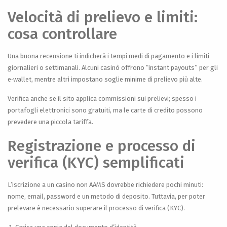
Velocità di prelievo e limiti:
cosa controllare
Una buona recensione ti indicherà i tempi medi di pagamento e i limiti
giornalieri o settimanali. Alcuni casinò offrono “instant payouts” per gli
e‑wallet, mentre altri impostano soglie minime di prelievo più alte.
Verifica anche se il sito applica commissioni sui prelievi; spesso i
portafogli elettronici sono gratuiti, ma le carte di credito possono
prevedere una piccola tariffa.
Registrazione e processo di
verifica (KYC) semplificati
L’iscrizione a un casino non AAMS dovrebbe richiedere pochi minuti:
nome, email, password e un metodo di deposito. Tuttavia, per poter
prelevare è necessario superare il processo di verifica (KYC).