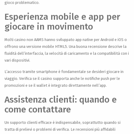
gioco problematico.
Esperienza mobile e app per
giocare in movimento
Molti casino non AAMS hanno sviluppato app native per Android e iOS o
offrono una versione mobile HTML5. Una buona recensione descrive la
fluidità dell’interfaccia, la velocità di caricamento e la compatibilità con i
vari dispositivi.
L’accesso tramite smartphone è fondamentale se desideri giocare in
viaggio. Verifica se il casino supporta anche le notifiche push per le
promozioni e se il wallet è integrato direttamente nell’app.
Assistenza clienti: quando e
come contattare
Un supporto clienti efficace è indispensabile, soprattutto quando si
tratta di prelievi o problemi di verifica. Le recensioni più affidabili