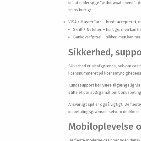
idé at undersøge “withdrawal speed” før
spins hurtigt.
VISA / MasterCard – bredt accepteret,
Skrill / Neteller – hurtige, men kan 
Bankoverførsel – sikker, men kan tage
Sikkerhed, suppor
Sikkerhed er altafgørende, selvom casino
licensnummeret på licensmyndighedens h
Kundesupport bør være tilgængelig via li
stille et par spørgsmål om bonusbetinge
Ansvarligt spil er også vigtigt. De fles
indbetalingsgrænser, selvom de ikke er 
Mobiloplevelse 
De fleste moderne casinoer uden dansk 