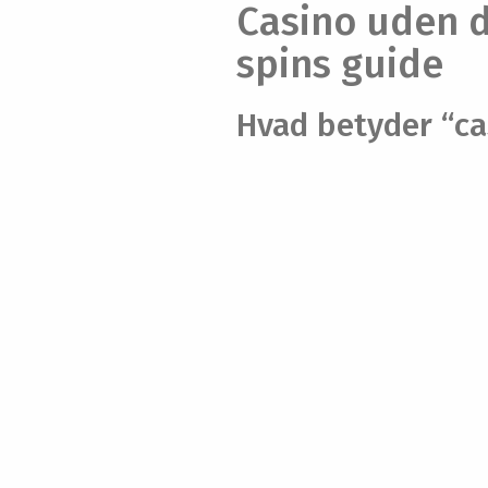
Casino uden d
spins guide
Hvad betyder “ca