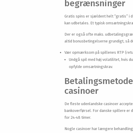
begrænsninger
Gratis spins er sjældent helt “gratis” i
kan udbetales. Et typisk omsætningskra
Der er også ofte maks. udbetalingsgræns
altid bonusbetingelserne grundigt, så d
Vær opmærksom på spillenes RTP (return
Undgå spil med høj volatilitet, hvis d
opfylde omsætningskrav.
Betalingsmetoder
casinoer
De fleste udenlandske casinoer acceptere
bankoverførsel. For danske spillere er 
for 24‑48 timer.
Nogle casinoer har længere behandlingst