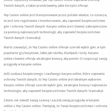
Twoich danych, a także przedstawimy, jakie korzyści oferuje.
Yep Casino online jest licencjonowane przez polskie władze, co oznacza,
że jest ono regulowane i monitorowane, aby zapewnić bezpieczeństwo
gier i ochronę Twoich danych. Kasyno online jest również zabezpieczone
za pomocą najnowszych technologii, aby zapewnić bezpieczeństwo
Twoich danych i transakcji.
Warto zauważyć, że Yep Casino online oferuje szeroki wybór gier, w tym
popularne gry kasynowe, takie jak ruletka, blackjack i sloty. Kasyno
online również oferuje atrakcyjne bonusy, aby pomóc Ci rozpocząć swoją
przygodę w kasynie online.
Jeśli szukasz bezpiecznego i zaufanego kasyna online, które zapewnia
ochronę Twoich danych, to Yep Casino online jest idealnym wyborem.
Kasyno online oferuje szeroki wybór gier, atrakcyjne bonusy i najnowsze
technologie, aby zapewnić bezpieczeństwo Twoich danych i transakcji.
Zatem, nie zwiedź swoją szansę i zacznij swoją przygodę w kasynie
online z Yep Casino online. Pamiętaj, że Twoje bezpieczeństwo i ochrona