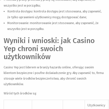
wszystko jest w porządku;
Kontrola dostępu: kontrola dostępu jest stosowana, aby zapewnić,
że tylko uprawnieni użytkownicy mogą dostępować dane;
Monitorowanie: monitorowanie jest stosowane, aby zapewnić, że
wszystko jest w porządku.
Wyniki i wnioski: jak Casino
Yep chroni swoich
użytkowników
Casino Yep jest liderem w branży hazardu online, oferując swoim
klientom bezpieczne i poufne doświadczenie gry. Aby zapewnić to, firma
stosuje wiele środków bezpieczeństwa, aby chronić swoich
użytkowników.
Wśród tych środków są:
Użytkownicy