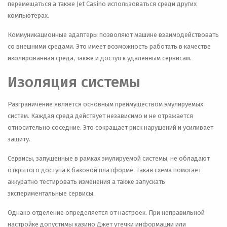
перемещаться а также Jet Casino использоваться среди других
компьютерах.
Коммуникационные адаптеры позволяют машине взаимодействовать
со внешними средами. Это имеет возможность работать в качестве
изолированная среда, также и доступ к удаленным сервисам.
Изоляция системы
Разграничение является основным преимуществом эмулируемых
систем. Каждая среда действует независимо и не отражается
относительно соседние. Это сокращает риск нарушений и усиливает
защиту.
Сервисы, запущенные в рамках эмулируемой системы, не обладают
открытого доступа к базовой платформе. Такая схема помогает
аккуратно тестировать изменения а также запускать
экспериментальные сервисы.
Однако отделение определяется от настроек. При неправильной
настройке допустимы казино Джет утечки информации или