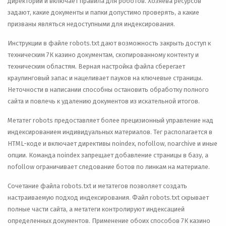
директории и включает правила для роботов. Хозяева ресурсов
задают, какие документы и папки допустимо проверять, а какие
призваны являться недоступными для индексирования.
Инструкции в файле robots.txt дают возможность закрыть доступ к
техническим 7К казино документам, скопированному контенту и
техническим областям. Верная настройка файла сберегает
краулинговый запас и нацеливает пауков на ключевые страницы.
Неточности в написании способны остановить обработку полного
сайта и повлечь к удалению документов из искательной итогов.
Метатег robots предоставляет более прецизионный управление над
индексированием индивидуальных материалов. Тег располагается в
HTML-коде и включает директивы noindex, nofollow, noarchive и иные
опции. Команда noindex запрещает добавление страницы в базу, а
nofollow ограничивает следование ботов по линкам на материале.
Сочетание файла robots.txt и метатегов позволяет создать
настраиваемую подход индексирования. Файл robots.txt скрывает
полные части сайта, а метатеги контролируют индексацией
определенных документов. Применение обоих способов 7К казино