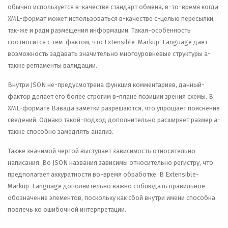
обычно используется в-качестве стандарт обмена, в-то-время когда
XML-формат может использоваться в-качестве с-целью пересылки,
так-же и ради размещения информации. Такая-особенность
соотносится с тем-фактом, что Extensible-Markup-Language дает-
возможность задавать значительно многоуровневые структуры а-
также регламенты валидации.
Внутри JSON не-предусмотрена функция комментариев, данный-
фактор делает его более строгим в-плане позиции зрения схемы. В
XML-формате Вавада заметки разрешаются, что упрощает пояснение
сведений. Однако такой-подход дополнительно расширяет размер а-
также способно замедлять анализ.
Также значимой чертой выступает зависимость относительно
написания. Во JSON названия зависимы относительно регистру, что
предполагает аккуратности во-время обработке. В Extensible-
Markup-Language дополнительно важно соблюдать правильное
обозначение элементов, поскольку как сбой внутри имени способна
повлечь ко ошибочной интерпретации.