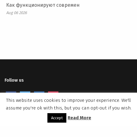
Как функционируют современ
Aug 06 2026
Follow us
facebook
twitter
linkedin
instagram
This website uses cookies to improve your experience. We'll
assume you're ok with this, but you can opt-out if you wish.
Read More
Accept
© Copyright 2018
|
Dendrow
|
All Rights Reserved.