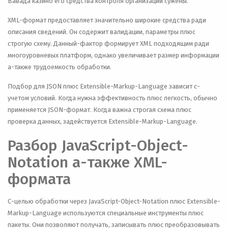
Вавада казино его средства контроля организации сужены.
XML-формат предоставляет значительно широкие средства ради
описания сведений. Он содержит валидации, параметры плюс
строгую схему. Данный-фактор формирует XML подходящим ради
многоуровневых платформ, однако увеличивает размер информации
а-также трудоемкость обработки.
Подбор для JSON плюс Extensible-Markup-Language зависит с-
учетом условий. Когда нужна эффективность плюс легкость, обычно
применяется JSON-формат. Когда важна строгая схема плюс
проверка данных, задействуется Extensible-Markup-Language.
Разбор JavaScript-Object-
Notation а-также XML-
формата
С-целью обработки через JavaScript-Object-Notation плюс Extensible-
Markup-Language используются специальные инструменты плюс
пакеты. Они позволяют получать, записывать плюс преобразовывать