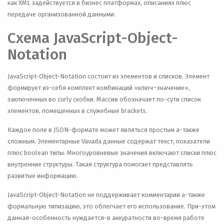
как XML задействуется в бизнес платформах, описаниях плюс
передаче организованной данными.
Схема JavaScript-Object-
Notation
JavaScript-Object-Notation состоит из элементов и списков. Элемент
формирует из-себя комплект комбинаций «ключ–значение»,
заключенных во curly скобки. Массив обозначает по-сути список
элементов, помещенных в служебные brackets.
Каждое поле в JSON-формате может являться простым а-также
сложным. Элементарные Vavada данные содержат текст, показатели
плюс boolean типы. Многоуровневые значения включают списки плюс
внутренние структуры. Такая структура помогает представлять
развитые информацию.
JavaScript-Object-Notation не поддерживает комментарии а-также
формальную типизацию, это облегчает его использование. При-этом
данная-особенность нуждается-в аккуратности во-время работе