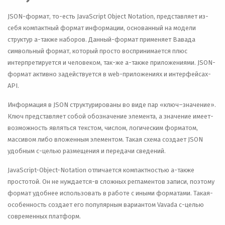
JSON-формат, то-есть JavaScript Object Notation, представляет из-
себя компактный формат информации, основанный на модели
структур а-также наборов. Данный-формат применяет Вавада
символьный формат, который просто воспринимается плюс
интерпретируется и человеком, так-же а-также приложениями. JSON-
формат активно задействуется в web-приложениях и интерфейсах-
API.
Информация в JSON структурированы во виде пар «ключ–значение».
Ключ представляет собой обозначение элемента, а значение имеет-
возможность являться текстом, числом, логическим форматом,
массивом либо вложенным элементом. Такая схема создает JSON
удобным с-целью размещения и передачи сведений.
JavaScript-Object-Notation отличается компактностью а-также
простотой. Он не нуждается-в сложных регламентов записи, поэтому
формат удобнее использовать в работе с иными форматами. Такая-
особенность создает его популярным вариантом Vavada с-целью
современных платформ.