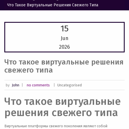
Что Такое Виртуальные Решения Свежего Типа
15
Jun
2026
Что такое виртуальные решения
свежего типа
by
John
|
no comments
|
Uncategorised
Что такое виртуальные
решения свежего типа
Виртуальные платформы свежего поколения являют собой