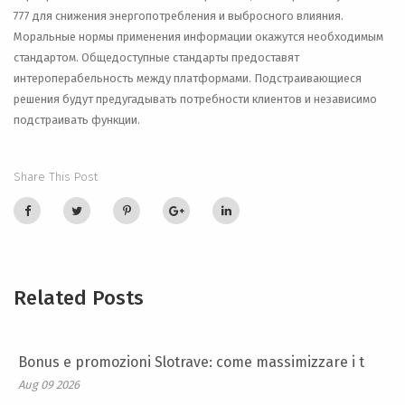
777 для снижения энергопотребления и выбросного влияния.
Моральные нормы применения информации окажутся необходимым
стандартом. Общедоступные стандарты предоставят
интероперабельность между платформами. Подстраивающиеся
решения будут предугадывать потребности клиентов и независимо
подстраивать функции.
Share This Post
Related Posts
Bonus e promozioni Slotrave: come massimizzare i t
Aug 09 2026