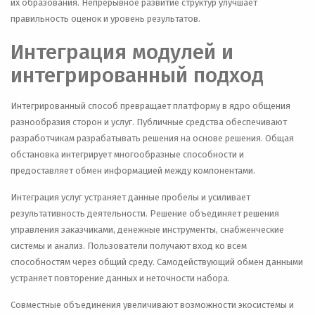
их образования. Непрерывное развитие структур улучшает
правильность оценок и уровень результатов.
Интеграция модулей и
интегрированный подход
Интегрированный способ превращает платформу в ядро общения
разнообразия сторон и услуг. Публичные средства обеспечивают
разработчикам разрабатывать решения на основе решения. Общая
обстановка интегрирует многообразные способности и
предоставляет обмен информацией между компонентами.
Интеграция услуг устраняет данные пробелы и усиливает
результативность деятельности. Решение объединяет решения
управления заказчиками, денежные инструменты, снабженческие
системы и анализ. Пользователи получают вход ко всем
способностям через общий среду. Самодействующий обмен данными
устраняет повторение данных и неточности набора.
Совместные объединения увеличивают возможности экосистемы и