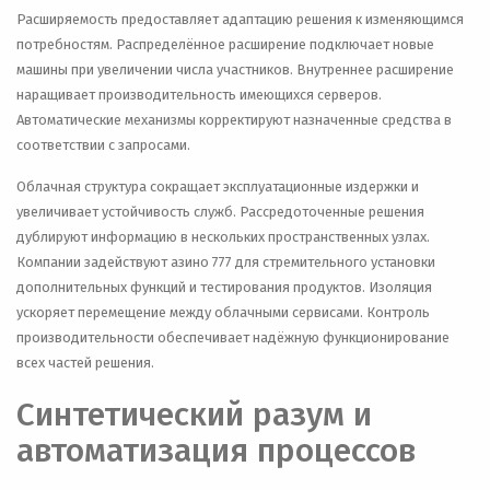
Расширяемость предоставляет адаптацию решения к изменяющимся
потребностям. Распределённое расширение подключает новые
машины при увеличении числа участников. Внутреннее расширение
наращивает производительность имеющихся серверов.
Автоматические механизмы корректируют назначенные средства в
соответствии с запросами.
Облачная структура сокращает эксплуатационные издержки и
увеличивает устойчивость служб. Рассредоточенные решения
дублируют информацию в нескольких пространственных узлах.
Компании задействуют азино 777 для стремительного установки
дополнительных функций и тестирования продуктов. Изоляция
ускоряет перемещение между облачными сервисами. Контроль
производительности обеспечивает надёжную функционирование
всех частей решения.
Синтетический разум и
автоматизация процессов