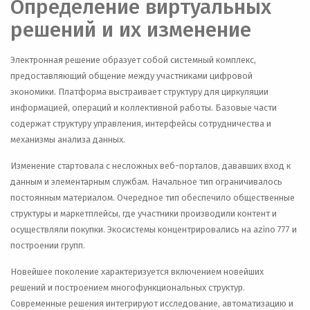
Определение виртуальных
решений и их изменение
Электронная решение образует собой системный комплекс,
предоставляющий общение между участниками цифровой
экономики. Платформа выстраивает структуру для циркуляции
информацией, операций и коллективной работы. Базовые части
содержат структуру управления, интерфейсы сотрудничества и
механизмы анализа данных.
Изменение стартовала с несложных веб-порталов, дававших вход к
данным и элементарным службам. Начальное тип ограничивалось
постоянным материалом. Очередное тип обеспечило общественные
структуры и маркетплейсы, где участники производили контент и
осуществляли покупки. Экосистемы концентрировались на azino 777 и
построении групп.
Новейшее поколение характеризуется включением новейших
решений и построением многофункциональных структур.
Современные решения интегрируют исследование, автоматизацию и