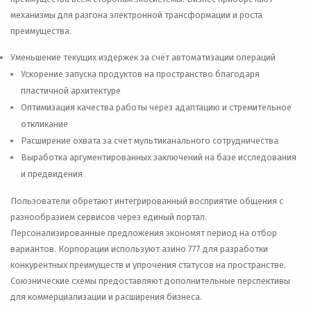
механизмы для разгона электронной трансформации и роста
преимущества.
Уменьшение текущих издержек за счёт автоматизации операций
Ускорение запуска продуктов на пространство благодаря
пластичной архитектуре
Оптимизация качества работы через адаптацию и стремительное
откликание
Расширение охвата за счёт мультиканального сотрудничества
Выработка аргументированных заключений на базе исследования
и предвидения
Пользователи обретают интегрированный восприятие общения с
разнообразием сервисов через единый портал.
Персонализированные предложения экономят период на отбор
вариантов. Корпорации используют азино 777 для разработки
конкурентных преимуществ и упрочения статусов на пространстве.
Союзнические схемы предоставляют дополнительные перспективы
для коммерциализации и расширения бизнеса.