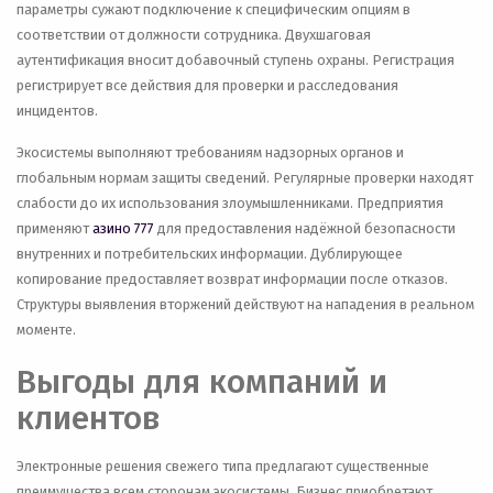
параметры сужают подключение к специфическим опциям в
соответствии от должности сотрудника. Двухшаговая
аутентификация вносит добавочный ступень охраны. Регистрация
регистрирует все действия для проверки и расследования
инцидентов.
Экосистемы выполняют требованиям надзорных органов и
глобальным нормам защиты сведений. Регулярные проверки находят
слабости до их использования злоумышленниками. Предприятия
применяют
азино 777
для предоставления надёжной безопасности
внутренних и потребительских информации. Дублирующее
копирование предоставляет возврат информации после отказов.
Структуры выявления вторжений действуют на нападения в реальном
моменте.
Выгоды для компаний и
клиентов
Электронные решения свежего типа предлагают существенные
преимущества всем сторонам экосистемы. Бизнес приобретают