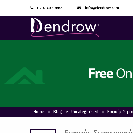
0207 402 3668
info@dendrow.com
Home
Blog
Uncategorised
Ευφυής Στρατ