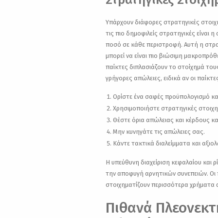
Υπάρχουν διάφορες στρατηγικές στοιχη
τις πιο δημοφιλείς στρατηγικές είναι 
ποσό σε κάθε περιστροφή. Αυτή η στρ
μπορεί να είναι πιο βιώσιμη μακροπρόθ
παίκτες διπλασιάζουν το στοίχημά του
γρήγορες απώλειες, ειδικά αν οι παίκτ
Ορίστε ένα σαφές προϋπολογισμό κα
Χρησιμοποιήστε στρατηγικές στοιχη
Θέστε όρια απώλειας και κέρδους κα
Μην κυνηγάτε τις απώλειες σας.
Κάντε τακτικά διαλείμματα και αξιο
Η υπεύθυνη διαχείριση κεφαλαίου και ρ
την αποφυγή αρνητικών συνεπειών. Οι π
στοιχηματίζουν περισσότερα χρήματα 
Πιθανά Πλεονεκτ