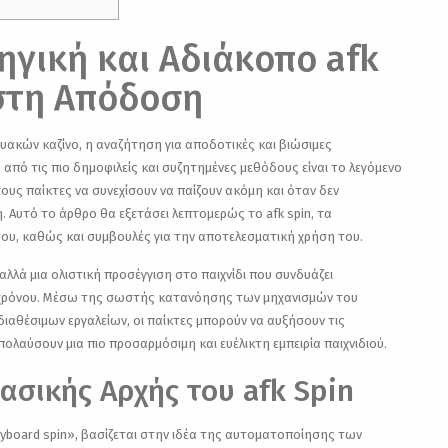
ηγική και Αδιάκοπο afk
ιστη Απόδοση
ακών καζίνο, η αναζήτηση για αποδοτικές και βιώσιμες
α από τις πιο δημοφιλείς και συζητημένες μεθόδους είναι το λεγόμενο
στους παίκτες να συνεχίσουν να παίζουν ακόμη και όταν δεν
 Αυτό το άρθρο θα εξετάσει λεπτομερώς το afk spin, τα
ου, καθώς και συμβουλές για την αποτελεσματική χρήση του.
, αλλά μια ολιστική προσέγγιση στο παιχνίδι που συνδυάζει
ση χρόνου. Μέσω της σωστής κατανόησης των μηχανισμών του
διαθέσιμων εργαλείων, οι παίκτες μπορούν να αυξήσουν τις
πολαύσουν μια πιο προσαρμόσιμη και ευέλικτη εμπειρία παιχνιδιού.
ασικής Αρχής του afk Spin
keyboard spin», βασίζεται στην ιδέα της αυτοματοποίησης των