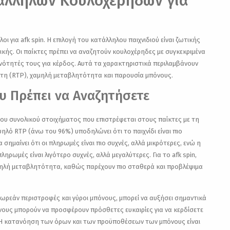
άλληλων Κουλοχέρηδων για
οι για afk spin. Η επιλογή του κατάλληλου παιχνιδιού είναι ζωτικής
ικής. Οι παίκτες πρέπει να αναζητούν κουλοχέρηδες με συγκεκριμένα
νότητές τους για κέρδος. Αυτά τα χαρακτηριστικά περιλαμβάνουν
τη (RTP), χαμηλή μεταβλητότητα και παρουσία μπόνους.
υ Πρέπει να Αναζητήσετε
του συνολικού στοιχήματος που επιστρέφεται στους παίκτες με τη
ό RTP (άνω του 96%) υποδηλώνει ότι το παιχνίδι είναι πιο
ημαίνει ότι οι πληρωμές είναι πιο συχνές, αλλά μικρότερες, ενώ η
ηρωμές είναι λιγότερο συχνές, αλλά μεγαλύτερες. Για το afk spin,
αμηλή μεταβλητότητα, καθώς παρέχουν πιο σταθερά και προβλέψιμα
ωρεάν περιστροφές και γύροι μπόνους, μπορεί να αυξήσει σημαντικά
νους μπορούν να προσφέρουν πρόσθετες ευκαιρίες για να κερδίσετε
. Η κατανόηση των όρων και των προϋποθέσεων των μπόνους είναι