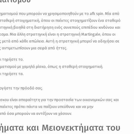
ματισμού που μπορούν να χρησιμοποιηθούν με το afk spin. Μία από
η σταθερή στοιχηματική, όπου οι παίκτες στοιχηματίζουν ένα σταθερό
ατηγική βοηθά στη διατήρηση ενός συνεπούς επιπέδου κινδύνου και
εσμα. Μια άλλη στρατηγική είναι η στρατηγική Martingale, όπου οι
ς μετά από κάθε απώλεια. Αυτή η στρατηγική μπορεί να οδηγήσει σε
ες αντιμετωπίσουν μια σειρά από ήττες.
ι τηρήστε το.
ματισμού με χαμηλό ρίσκο, όπως η σταθερή στοιχηματική.
ι τηρήστε τα.
λογήστε την πρόοδό σας.
ίσκου είναι απαραίτητη για την προστασία των οικονομικών σας και
αίκτες πρέπει πάντα να παίζουν υπεύθυνα και να μην
από όσα μπορούν να αντέξουν να χάσουν.
ήματα και Μειονεκτήματα του