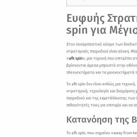
Ευφυής Στρατ
spin για Μέγ
Στον συναρπαστικό κόσμο των διαδικτυ
στρατηγικές παιχνιδιού είναι αέναη. Μί
«
afk spin
», μια τεχνική που επιτρέπει 
βρίσκονται άμεσα μπροστά στην οθόνη.
πλεονεκτήματα και τα μειονεκτήματά τ
Το afk spin δεν είναι απλώς μια τεχνική
στρατηγική, τεχνολογία και διαχείρι
παιχνιδιού και της εκμετάλλευσης των 
πιθανότητές τους για επιτυχία και να α
Κατανόηση της Β
Το afk spin, που σημαίνει «away from 