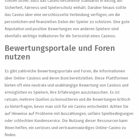
stellen sicher, dass das Casino bestimmte Standards in Bezug auf
Sicherheit, Fairness und Spielerschutz einhält. Darüber hinaus sollte
das Casino über eine verschlüsselte Verbindung verfügen, um die
persönlichen und finanziellen Daten der Spieler zu schützen. Eine gute
Reputation und positive Bewertungen von anderen Spielern sind
ebenfalls wichtige Indikatoren für die Seriosität eines Casinos.
Bewertungsportale und Foren
nutzen
Es gibt zahlreiche Bewertungsportale und Foren, die Informationen
über Online-Casinos und deren Boni bereitstellen. Diese Plattformen
bieten oft eine neutrale und unabhängige Bewertung von Casinos und
ermöglichen es Spielern, ihre Erfahrungen auszutauschen. Es ist
ratsam, mehrere Quellen zu konsultieren und die Bewertungen kritisch
zu hinterfragen, bevor man sich für ein Casino entscheidet. Achten Sie
auf Hinweise auf Probleme mit Auszahlungen, unfaire Spielbedingungen
oder schlechten Kundenservice. Die Nutzung dieser Ressourcen kann
Ihnen helfen, ein seriöses und vertrauenswürdiges Online-Casino zu
finden.