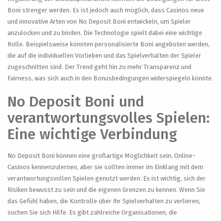
Boni strenger werden. Es ist jedoch auch möglich, dass Casinos neue
und innovative Arten von No Deposit Boni entwickeln, um Spieler
anzulocken und zu binden. Die Technologie spielt dabei eine wichtige
Rolle. Beispielsweise könnten personalisierte Boni angeboten werden,
die auf die individuellen Vorlieben und das Spielverhalten der Spieler
zugeschnitten sind. Der Trend geht hin zu mehr Transparenz und
Fairness, was sich auch in den Bonusbedingungen widerspiegeln könnte.
No Deposit Boni und
verantwortungsvolles Spielen:
Eine wichtige Verbindung
No Deposit Boni können eine großartige Möglichkeit sein, Online-
Casinos kennenzulernen, aber sie sollten immer im Einklang mit dem
verantwortungsvollen Spielen genutzt werden. Es ist wichtig, sich der
Risiken bewusst zu sein und die eigenen Grenzen zu kennen. Wenn Sie
das Gefühl haben, die Kontrolle über Ihr Spielverhalten zu verlieren,
suchen Sie sich Hilfe. Es gibt zahlreiche Organisationen, die