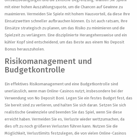
mit einer hohen Auszahlungsquote, um die Chancen auf Gewinne zu
maximieren. Vermeiden Sie Spiele mit hohem Hausvorteil, da diese Ihre
Einsatzwetten schneller aufbrauchen können. Es ist auch ratsam, Ihre
Einsätze strategisch zu planen, um das Risiko zu minimieren und die
Spielzeit zu verlängern. Eine disziplinierte Herangehensweise und ein
kühler Kopf sind entscheidend, um das Beste aus einem No Deposit
Bonus herauszuholen.
Risikomanagement und
Budgetkontrolle
Ein effektives Risikomanagement und eine Budgetkontrolle sind
unerlässlich, wenn man Online-Casinos nutzt, insbesondere bei der
Verwendung von No Deposit Boni. Legen Sie ein festes Budget fest, das
Sie bereit sind zu verlieren, und halten Sie sich daran. Setzen Sie sich
realistische Gewinnziele und beenden Sie das Spiel, wenn Sie diese
erreicht haben. Vermeiden Sie es, Verluste wieder wettzumachen, da
dies oft zu noch größeren Verlusten führen kann. Nutzen Sie die
Möglichkeit, Verlustlimits festzulegen, die von vielen Online-Casinos