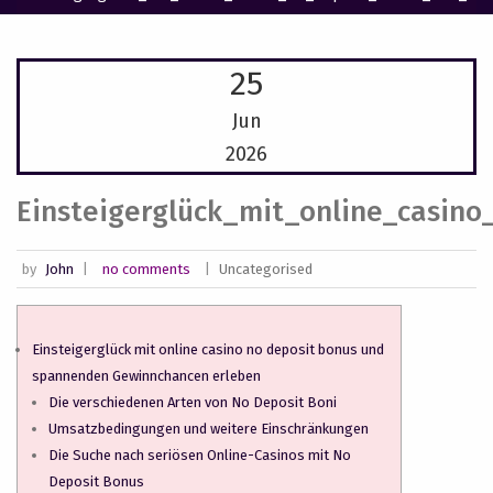
25
Jun
2026
Einsteigerglück_mit_online_casi
by
John
|
no comments
|
Uncategorised
Einsteigerglück mit online casino no deposit bonus und
spannenden Gewinnchancen erleben
Die verschiedenen Arten von No Deposit Boni
Umsatzbedingungen und weitere Einschränkungen
Die Suche nach seriösen Online-Casinos mit No
Deposit Bonus