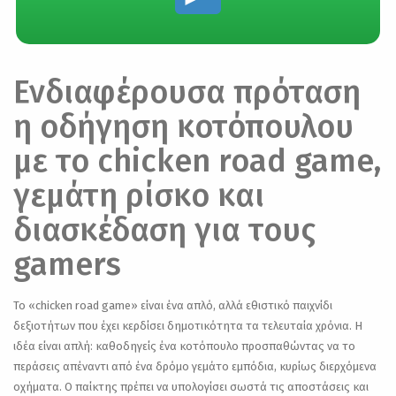
Ενδιαφέρουσα πρόταση
η οδήγηση κοτόπουλου
με το chicken road game,
γεμάτη ρίσκο και
διασκέδαση για τους
gamers
Το «chicken road game» είναι ένα απλό, αλλά εθιστικό παιχνίδι
δεξιοτήτων που έχει κερδίσει δημοτικότητα τα τελευταία χρόνια. Η
ιδέα είναι απλή: καθοδηγείς ένα κοτόπουλο προσπαθώντας να το
περάσεις απέναντι από ένα δρόμο γεμάτο εμπόδια, κυρίως διερχόμενα
οχήματα. Ο παίκτης πρέπει να υπολογίσει σωστά τις αποστάσεις και