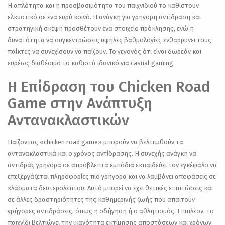
Η απλότητα και η προσβασιμότητα του παιχνιδιού το καθιστούν
ελκυστικό σε ένα ευρύ κοινό. Η ανάγκη για γρήγορη αντίδραση και
στρατηγική σκέψη προσθέτουν ένα στοιχείο πρόκλησης, ενώ η
δυνατότητα να συγκεντρώσεις υψηλές βαθμολογίες ενθαρρύνει τους
παίκτες να συνεχίσουν να παίζουν. Το γεγονός ότι είναι δωρεάν και
ευρέως διαθέσιμο το καθιστά ιδανικό για casual gaming.
Η Επίδραση του Chicken Road
Game στην Ανάπτυξη
Αντανακλαστικών
Παίζοντας «chicken road game» μπορούν να βελτιωθούν τα
αντανακλαστικά και ο χρόνος αντίδρασης. Η συνεχής ανάγκη να
αντιδράς γρήγορα σε απρόβλεπτα εμπόδια εκπαιδεύει τον εγκέφαλο να
επεξεργάζεται πληροφορίες πιο γρήγορα και να λαμβάνει αποφάσεις σε
κλάσματα δευτερολέπτου. Αυτό μπορεί να έχει θετικές επιπτώσεις και
σε άλλες δραστηριότητες της καθημερινής ζωής που απαιτούν
γρήγορες αντιδράσεις, όπως η οδήγηση ή ο αθλητισμός. Επιπλέον, το
παιχνίδι βελτιώνει την ικανότητα εκτίμησης αποστάσεων και χρόνων,