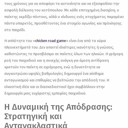
τους χρόνους για να αποφύγει τα αυτοκίνητα και να εξασφαλίσει την
ασφαλή διέλευση του κοτόπουλου. Με κάθε επιτυχημένη διασχίση, ο
παίκτης κερδίζει πόντους, αλλά ο κίνδυνος ενός ατυχήματος παραμένει
πάντα υπαρκτός, προσθέτοντας ένα στοιχείο αγωνίας και πρόκλησης
στο παιχνίδι.
Η απλότητα του «
chicken road game
» είναι ένα από τα κύρια
πλεονεκτήματά του. Δεν απαιτεί ιδιαίτερες ικανότητες ή γνώσεις,
καθιστώντας το προσβάσιμο σε παίκτες όλων των ηλικιών. Η γρήγορη
ροή του παιχνιδιού και η συνεχής ανάγκη για άμεση αντίδραση
κρατούν τον παίκτη σε εγρήγορση, ενώ η δυνατότητα να
συγκεντρώσει υψηλές βαθμολογίες δημιουργεί ένα αίσθημα
ανταγωνισμού και επιθυμίας να βελτιώσει την απόδοσή του. Η
ελκυστική ιδέα και οι διασκεδαστικοί ήχοι συμβάλλουν στην
δημιουργία μιας ευχάριστης εμπειρίας παιχνιδιού.
Η Δυναμική της Απόδρασης:
Στρατηγική και
Αντανακλαστικά