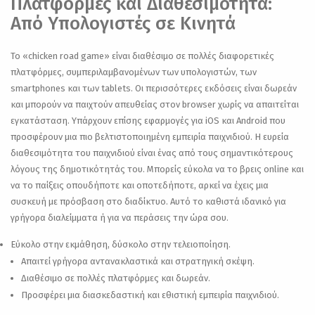
Πλατφόρμες και Διαθεσιμότητα:
Από Υπολογιστές σε Κινητά
Το «chicken road game» είναι διαθέσιμο σε πολλές διαφορετικές
πλατφόρμες, συμπεριλαμβανομένων των υπολογιστών, των
smartphones και των tablets. Οι περισσότερες εκδόσεις είναι δωρεάν
και μπορούν να παιχτούν απευθείας στον browser χωρίς να απαιτείται
εγκατάσταση. Υπάρχουν επίσης εφαρμογές για iOS και Android που
προσφέρουν μια πιο βελτιστοποιημένη εμπειρία παιχνιδιού. Η ευρεία
διαθεσιμότητα του παιχνιδιού είναι ένας από τους σημαντικότερους
λόγους της δημοτικότητάς του. Μπορείς εύκολα να το βρεις online και
να το παίξεις οπουδήποτε και οποτεδήποτε, αρκεί να έχεις μια
συσκευή με πρόσβαση στο διαδίκτυο. Αυτό το καθιστά ιδανικό για
γρήγορα διαλείμματα ή για να περάσεις την ώρα σου.
Εύκολο στην εκμάθηση, δύσκολο στην τελειοποίηση.
Απαιτεί γρήγορα αντανακλαστικά και στρατηγική σκέψη.
Διαθέσιμο σε πολλές πλατφόρμες και δωρεάν.
Προσφέρει μια διασκεδαστική και εθιστική εμπειρία παιχνιδιού.