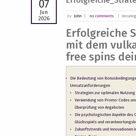
Erfolgreiche_Stra
07
Jun
by
John
|
no comments
|
Uncateg
2026
Erfolgreiche 
mit dem vulk
free spins de
Die Bedeutung von Bonusbedingung
Umsatzanforderungen
Strategien zur optimalen Nutzung 
Verwendung von Promo-Codes un
Überprüfung von Angeboten
Die psychologischen Aspekte des 
Glücksspiels und verantwortungsb
Zukunftstrends und Innovationen i