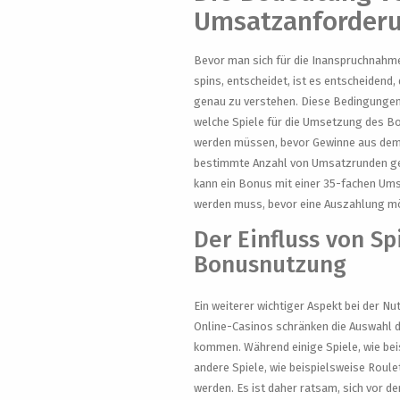
Umsatzanforder
Bevor man sich für die Inanspruchnahm
spins
, entscheidet, ist es entscheide
genau zu verstehen. Diese Bedingungen
welche Spiele für die Umsetzung des B
werden müssen, bevor Gewinne aus dem 
bestimmte Anzahl von Umsatzrunden geb
kann ein Bonus mit einer 35-fachen U
werden muss, bevor eine Auszahlung mög
Der Einfluss von S
Bonusnutzung
Ein weiterer wichtiger Aspekt bei der 
Online-Casinos schränken die Auswahl d
kommen. Während einige Spiele, wie bei
andere Spiele, wie beispielsweise Roul
werden. Es ist daher ratsam, sich vor 