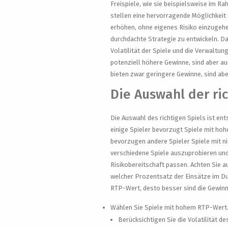
Freispiele, wie sie beispielsweise im R
stellen eine hervorragende Möglichkeit
erhöhen, ohne eigenes Risiko einzugehen.
durchdachte Strategie zu entwickeln. Da
Volatilität der Spiele und die Verwaltun
potenziell höhere Gewinne, sind aber auc
bieten zwar geringere Gewinne, sind abe
Die Auswahl der ric
Die Auswahl des richtigen Spiels ist en
einige Spieler bevorzugt Spiele mit hoh
bevorzugen andere Spieler Spiele mit nie
verschiedene Spiele auszuprobieren und
Risikobereitschaft passen. Achten Sie a
welcher Prozentsatz der Einsätze im Dur
RTP-Wert, desto besser sind die Gewin
Wählen Sie Spiele mit hohem RTP-Wert
Berücksichtigen Sie die Volatilität de