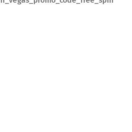
an_vegas_promo_code_free_spin