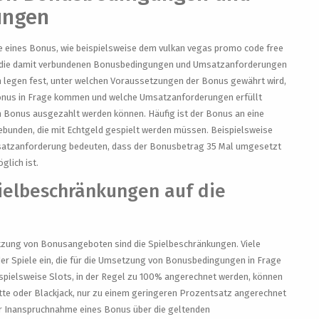
ungen
e eines Bonus, wie beispielsweise dem
vulkan vegas promo code free
nd, die damit verbundenen Bonusbedingungen und Umsatzanforderungen
 legen fest, unter welchen Voraussetzungen der Bonus gewährt wird,
onus in Frage kommen und welche Umsatzanforderungen erfüllt
Bonus ausgezahlt werden können. Häufig ist der Bonus an eine
unden, die mit Echtgeld gespielt werden müssen. Beispielsweise
msatzanforderung bedeuten, dass der Bonusbetrag 35 Mal umgesetzt
lich ist.
pielbeschränkungen auf die
Nutzung von Bonusangeboten sind die Spielbeschränkungen. Viele
er Spiele ein, die für die Umsetzung von Bonusbedingungen in Frage
spielsweise Slots, in der Regel zu 100% angerechnet werden, können
ette oder Blackjack, nur zu einem geringeren Prozentsatz angerechnet
der Inanspruchnahme eines Bonus über die geltenden