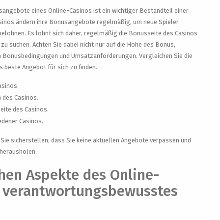
ngebote eines Online-Casinos ist ein wichtiger Bestandteil einer
asinos ändern ihre Bonusangebote regelmäßig, um neue Spieler
elohnen. Es lohnt sich daher, regelmäßig die Bonusseite des Casinos
u suchen. Achten Sie dabei nicht nur auf die Höhe des Bonus,
n Bonusbedingungen und Umsatzanforderungen. Vergleichen Sie die
 beste Angebot für sich zu finden.
asinos.
 des Casinos.
eite des Casinos.
edener Casinos.
Sie sicherstellen, dass Sie keine aktuellen Angebote verpassen und
herausholen.
hen Aspekte des Online-
d verantwortungsbewusstes