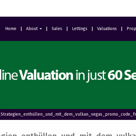
Home
About
Sales
Lettings
Valuations
Prop
Area Guides
Meet The Team
Ealing Branch
Testimonials
e_Strategien_enthüllen_und_mit_dem_vulkan_vegas_promo_code_f