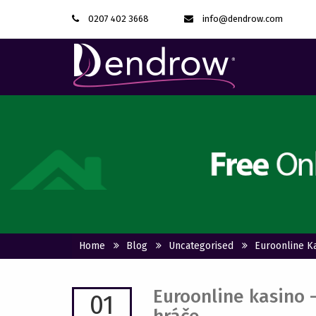
0207 402 3668
info@dendrow.com
Home
Blog
Uncategorised
Euroonline K
Euroonline kasino 
01