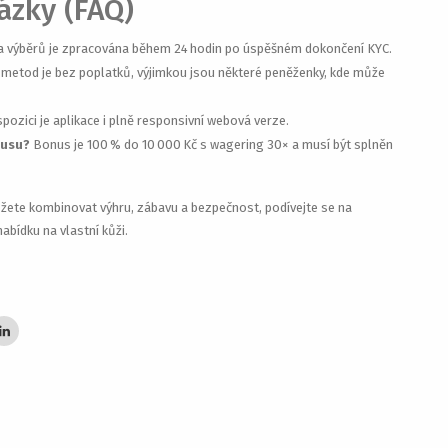
ázky (FAQ)
a výběrů je zpracována během 24 hodin po úspěšném dokončení KYC.
 metod je bez poplatků, výjimkou jsou některé peněženky, kde může
spozici je aplikace i plně responsivní webová verze.
nusu?
Bonus je 100 % do 10 000 Kč s wagering 30× a musí být splněn
žete kombinovat výhru, zábavu a bezpečnost, podívejte se na
abídku na vlastní kůži.