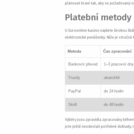
plánovat hraní tak, aby se požadovaný ob
Platební metody 
U Euroonline kasino najdete širokou šká
elektronické peněženky. Níže je stručná 
Metoda
Čas zpracování
Bankovní převod
1–3 pracovní dny
Trustly
okamžitě
PayPal
do 24 hodin
Skrill
do 48 hodin
Výběry jsou zpravidla zpracovány během 
jste ještě neodeslali potřebné doklady, 