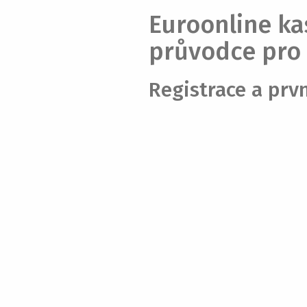
Euroonline ka
průvodce pro 
Registrace a prv