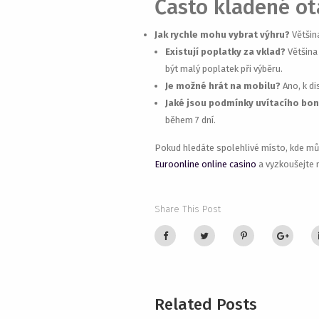
Často kladené ot
Jak rychle mohu vybrat výhru?
Většin
Existují poplatky za vklad?
Většina
být malý poplatek při výběru.
Je možné hrát na mobilu?
Ano, k di
Jaké jsou podmínky uvítacího bo
během 7 dní.
Pokud hledáte spolehlivé místo, kde mů
Euroonline online casino
a vyzkoušejte n
Share This Post
Related Posts