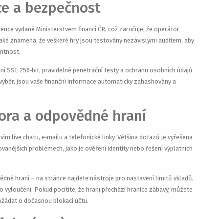
ce a bezpečnost
cence vydané Ministerstvem financí ČR, což zaručuje, že operátor
také znamená, že veškeré hry jsou testovány nezávislými auditem, aby
entnost.
ní SSL 256‑bit, pravidelné penetrační testy a ochranu osobních údajů
výběr, jsou vaše finanční informace automaticky zahashovány a
ora a odpovědné hraní
ím live chatu, e‑mailu a telefonické linky. Většina dotazů je vyřešena
ovanějších problémech, jako je ověření identity nebo řešení výplatních
dné hraní – na stránce najdete nástroje pro nastavení limitů vkladů,
vyloučení. Pokud pocítíte, že hraní přechází hranice zábavy, můžete
žádat o dočasnou blokaci účtu.