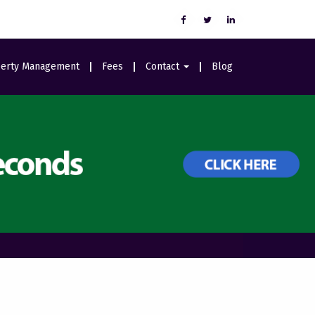
erty Management
Fees
Contact
Blog
Careers