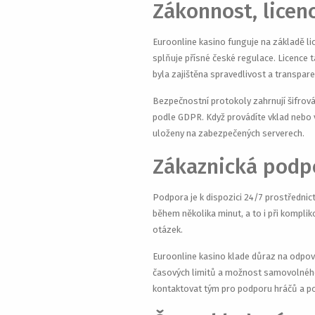
Zákonnost, licen
Euroonline kasino funguje na základě li
splňuje přísné české regulace. Licence 
byla zajištěna spravedlivost a transpar
Bezpečnostní protokoly zahrnují šifrová
podle GDPR. Když provádíte vklad nebo 
uloženy na zabezpečených serverech.
Zákaznická podp
Podpora je k dispozici 24/7 prostřednictv
během několika minut, a to i při komplik
otázek.
Euroonline kasino klade důraz na odpově
časových limitů a možnost samovolného 
kontaktovat tým pro podporu hráčů a po