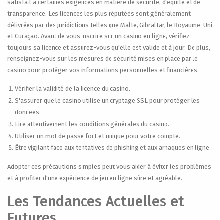
satisfait à certaines exigences en matière de sécurité, d'équité et de
transparence. Les licences les plus réputées sont généralement
délivrées par des juridictions telles que Malte, Gibraltar, le Royaume-Uni
et Curaçao. Avant de vous inscrire sur un casino en ligne, vérifiez
toujours sa licence et assurez-vous qu'elle est valide et à jour. De plus,
renseignez-vous sur les mesures de sécurité mises en place par le
casino pour protéger vos informations personnelles et financières.
Vérifier la validité de la licence du casino.
S'assurer que le casino utilise un cryptage SSL pour protéger les
données.
Lire attentivement les conditions générales du casino.
Utiliser un mot de passe fort et unique pour votre compte.
Être vigilant face aux tentatives de phishing et aux arnaques en ligne.
Adopter ces précautions simples peut vous aider à éviter les problèmes
et à profiter d'une expérience de jeu en ligne sûre et agréable.
Les Tendances Actuelles et
Futures