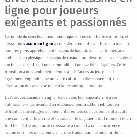
ligne pour joueurs
exigeants et passionnés
Le monde du divertissement numérique est en constante évolution, et
l'essor du
casino en ligne
a considérablement transformé la manière
dont les gens appréhendent les jeux de hasard. Jadis cantonnés aux
salles de jeu physiques, les jeux de casino sont désormais accessibles à
portée de clic, offrant une commodité et une variété inégalées. Cette
transition a non seulement démocratisé l’accès au jeu, mais a
également engendré une nouvelle culture du divertissement, où
l’excitation du casino se mêle à la technologie moderne.
L'attrait des casinos en ligne réside dans leur capacité à recréer
l'atmosphère captivante d'un établissement traditionnel, tout en
offrant des avantages supplémentaires tels que des bonus attractifs,
une confidentialité accrue et la possibilité de jouer à tout moment et en
tout lieu. Cette popularité croissante a conduit à une concurrence
accrue entre les opérateurs, ce qui se traduit par une amélioration