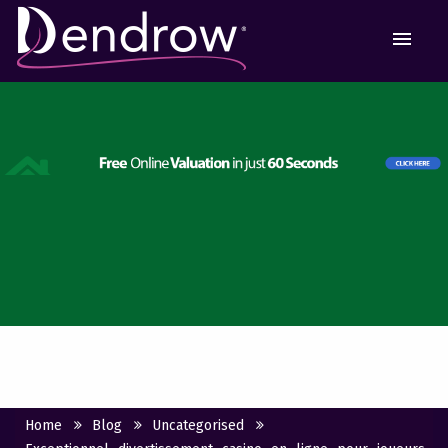
MEN
Home
Blog
Uncategorised