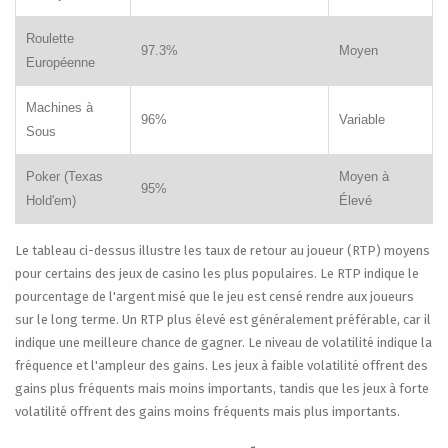
Roulette
97.3%
Moyen
Européenne
Machines à
96%
Variable
Sous
Poker (Texas
Moyen à
95%
Hold'em)
Élevé
Le tableau ci-dessus illustre les taux de retour au joueur (RTP) moyens
pour certains des jeux de casino les plus populaires. Le RTP indique le
pourcentage de l'argent misé que le jeu est censé rendre aux joueurs
sur le long terme. Un RTP plus élevé est généralement préférable, car il
indique une meilleure chance de gagner. Le niveau de volatilité indique la
fréquence et l'ampleur des gains. Les jeux à faible volatilité offrent des
gains plus fréquents mais moins importants, tandis que les jeux à forte
volatilité offrent des gains moins fréquents mais plus importants.