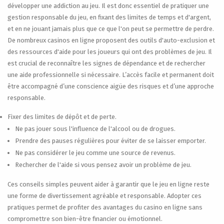
développer une addiction au jeu. Il est donc essentiel de pratiquer une
gestion responsable du jeu, en fixant des limites de temps et d'argent,
et en ne jouant jamais plus que ce que l'on peut se permettre de perdre.
De nombreux casinos en ligne proposent des outils d'auto-exclusion et
des ressources d'aide pour les joueurs qui ont des problèmes de jeu. Il
est crucial de reconnaître les signes de dépendance et de rechercher
une aide professionnelle si nécessaire. L’accès facile et permanent doit
être accompagné d’une conscience aigüe des risques et d’une approche
responsable.
Fixer des limites de dépôt et de perte.
Ne pas jouer sous l'influence de l'alcool ou de drogues.
Prendre des pauses régulières pour éviter de se laisser emporter.
Ne pas considérer le jeu comme une source de revenus.
Rechercher de l'aide si vous pensez avoir un problème de jeu.
Ces conseils simples peuvent aider à garantir que le jeu en ligne reste
une forme de divertissement agréable et responsable. Adopter ces
pratiques permet de profiter des avantages du casino en ligne sans
compromettre son bien-être financier ou émotionnel.