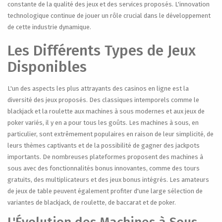
constante de la qualité des jeux et des services proposés. L'innovation
technologique continue de jouer un rôle crucial dans le développement
de cette industrie dynamique.
Les Différents Types de Jeux
Disponibles
L'un des aspects les plus attrayants des casinos en ligne est la
diversité des jeux proposés. Des classiques intemporels comme le
blackjack et la roulette aux machines à sous modernes et aux jeux de
poker variés, il y en a pour tous les goûts. Les machines à sous, en
particulier, sont extrêmement populaires en raison de leur simplicité, de
leurs thèmes captivants et de la possibilité de gagner des jackpots
importants. De nombreuses plateformes proposent des machines à
sous avec des fonctionnalités bonus innovantes, comme des tours
gratuits, des multiplicateurs et des jeux bonus intégrés. Les amateurs
de jeux de table peuvent également profiter d'une large sélection de
variantes de blackjack, de roulette, de baccarat et de poker.