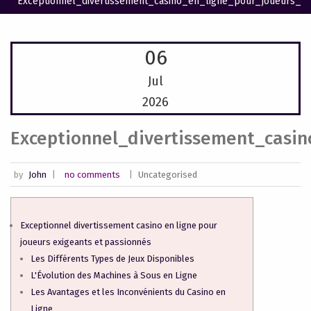
Exceptionnel_divertissement_casino_en_ligne_pour_joueurs_ex
06
Jul
2026
Exceptionnel_divertissement_casi
by
John
|
no comments
|
Uncategorised
Exceptionnel divertissement casino en ligne pour
joueurs exigeants et passionnés
Les Différents Types de Jeux Disponibles
L'Évolution des Machines à Sous en Ligne
Les Avantages et les Inconvénients du Casino en
Ligne