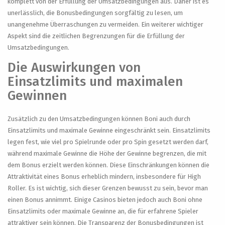
komplett von der Erfüllung der Umsatzbedingungen aus. Daher ist es
unerlässlich, die Bonusbedingungen sorgfältig zu lesen, um
unangenehme Überraschungen zu vermeiden. Ein weiterer wichtiger
Aspekt sind die zeitlichen Begrenzungen für die Erfüllung der
Umsatzbedingungen.
Die Auswirkungen von
Einsatzlimits und maximalen
Gewinnen
Zusätzlich zu den Umsatzbedingungen können Boni auch durch
Einsatzlimits und maximale Gewinne eingeschränkt sein. Einsatzlimits
legen fest, wie viel pro Spielrunde oder pro Spin gesetzt werden darf,
während maximale Gewinne die Höhe der Gewinne begrenzen, die mit
dem Bonus erzielt werden können. Diese Einschränkungen können die
Attraktivität eines Bonus erheblich mindern, insbesondere für High
Roller. Es ist wichtig, sich dieser Grenzen bewusst zu sein, bevor man
einen Bonus annimmt. Einige Casinos bieten jedoch auch Boni ohne
Einsatzlimits oder maximale Gewinne an, die für erfahrene Spieler
attraktiver sein können. Die Transparenz der Bonusbedingungen ist