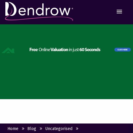
MEN
Home
Blog
Uncategorised