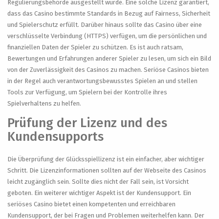
Regulierungsbehörde ausgestellt wurde. Eine solche Lizenz garantiert,
dass das Casino bestimmte Standards in Bezug auf Fairness, Sicherheit
und Spielerschutz erfüllt. Darüber hinaus sollte das Casino über eine
verschlüsselte Verbindung (HTTPS) verfügen, um die persönlichen und
finanziellen Daten der Spieler zu schützen. Es ist auch ratsam,
Bewertungen und Erfahrungen anderer Spieler zu lesen, um sich ein Bild
von der Zuverlässigkeit des Casinos zu machen. Seriöse Casinos bieten
in der Regel auch verantwortungsbewusstes Spielen an und stellen
Tools zur Verfügung, um Spielern bei der Kontrolle ihres
Spielverhaltens zu helfen.
Prüfung der Lizenz und des
Kundensupports
Die Überprüfung der Glücksspiellizenz ist ein einfacher, aber wichtiger
Schritt. Die Lizenzinformationen sollten auf der Webseite des Casinos
leicht zugänglich sein. Sollte dies nicht der Fall sein, ist Vorsicht
geboten. Ein weiterer wichtiger Aspekt ist der Kundensupport. Ein
seriöses Casino bietet einen kompetenten und erreichbaren
Kundensupport, der bei Fragen und Problemen weiterhelfen kann. Der