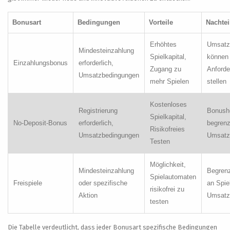
Bonusart
Bedingungen
Vorteile
Nachtei
Erhöhtes
Umsatz
Mindesteinzahlung
Spielkapital,
können
Einzahlungsbonus
erforderlich,
Zugang zu
Anford
Umsatzbedingungen
mehr Spielen
stellen
Kostenloses
Registrierung
Bonush
Spielkapital,
No-Deposit-Bonus
erforderlich,
begrenz
Risikofreies
Umsatzbedingungen
Umsatz
Testen
Möglichkeit,
Mindesteinzahlung
Begren
Spielautomaten
Freispiele
oder spezifische
an Spie
risikofrei zu
Aktion
Umsatz
testen
Die Tabelle verdeutlicht, dass jeder Bonusart spezifische Bedingungen