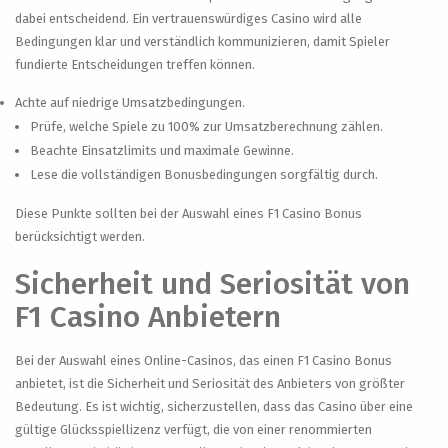
dabei entscheidend. Ein vertrauenswürdiges Casino wird alle
Bedingungen klar und verständlich kommunizieren, damit Spieler
fundierte Entscheidungen treffen können.
Achte auf niedrige Umsatzbedingungen.
Prüfe, welche Spiele zu 100% zur Umsatzberechnung zählen.
Beachte Einsatzlimits und maximale Gewinne.
Lese die vollständigen Bonusbedingungen sorgfältig durch.
Diese Punkte sollten bei der Auswahl eines F1 Casino Bonus
berücksichtigt werden.
Sicherheit und Seriosität von
F1 Casino Anbietern
Bei der Auswahl eines Online-Casinos, das einen F1 Casino Bonus
anbietet, ist die Sicherheit und Seriosität des Anbieters von größter
Bedeutung. Es ist wichtig, sicherzustellen, dass das Casino über eine
gültige Glücksspiellizenz verfügt, die von einer renommierten