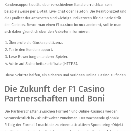
Kundensupport sollte über verschiedene Kanäle erreichbar sein,
beispielsweise per E-Mail, Live-Chat oder Telefon. Die Reaktionszeit und
die Qualität der Antworten sind wichtige Indikatoren für die Seriosität
des Casinos. Bevor man einen
f1 casino bonus
annimmt, sollte man
sich daher gründlich über den Anbieter informieren.
Überprüfe die Glücksspiellizenz.
Teste den Kundensupport.
Lese Bewertungen anderer Spieler.
Achte auf Sicherheitszertifikate (HTTPS).
Diese Schritte helfen, ein sicheres und seriöses Online-Casino zu finden.
Die Zukunft der F1 Casino
Partnerschaften und Boni
Die Partnerschaften zwischen Formel 1 und Online-Casinos werden
voraussichtlich in Zukunft weiter zunehmen. Der wachsende globale
Erfolg der Formel 1 macht sie zu einem attraktiven Sponsoring-Objekt