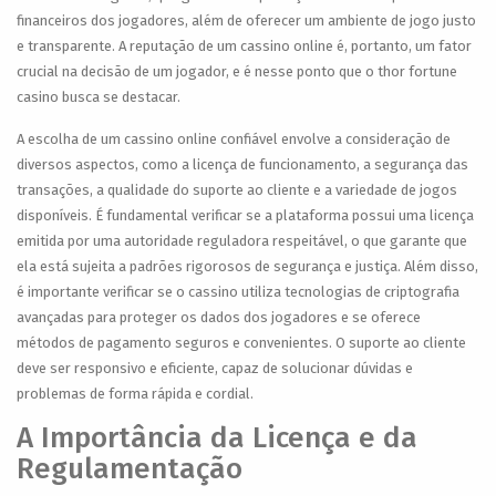
financeiros dos jogadores, além de oferecer um ambiente de jogo justo
e transparente. A reputação de um cassino online é, portanto, um fator
crucial na decisão de um jogador, e é nesse ponto que o thor fortune
casino busca se destacar.
A escolha de um cassino online confiável envolve a consideração de
diversos aspectos, como a licença de funcionamento, a segurança das
transações, a qualidade do suporte ao cliente e a variedade de jogos
disponíveis. É fundamental verificar se a plataforma possui uma licença
emitida por uma autoridade reguladora respeitável, o que garante que
ela está sujeita a padrões rigorosos de segurança e justiça. Além disso,
é importante verificar se o cassino utiliza tecnologias de criptografia
avançadas para proteger os dados dos jogadores e se oferece
métodos de pagamento seguros e convenientes. O suporte ao cliente
deve ser responsivo e eficiente, capaz de solucionar dúvidas e
problemas de forma rápida e cordial.
A Importância da Licença e da
Regulamentação