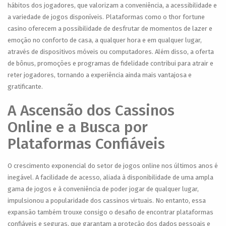
hábitos dos jogadores, que valorizam a conveniência, a acessibilidade e
a variedade de jogos disponíveis. Plataformas como o thor fortune
casino oferecem a possibilidade de desfrutar de momentos de lazer e
emoção no conforto de casa, a qualquer hora e em qualquer lugar,
através de dispositivos móveis ou computadores. Além disso, a oferta
de bônus, promoções e programas de fidelidade contribui para atrair e
reter jogadores, tornando a experiência ainda mais vantajosa e
gratificante.
A Ascensão dos Cassinos
Online e a Busca por
Plataformas Confiáveis
O crescimento exponencial do setor de jogos online nos últimos anos é
inegável. A facilidade de acesso, aliada à disponibilidade de uma ampla
gama de jogos e à conveniência de poder jogar de qualquer lugar,
impulsionou a popularidade dos cassinos virtuais. No entanto, essa
expansão também trouxe consigo o desafio de encontrar plataformas
confiáveis e seguras, que garantam a proteção dos dados pessoais e