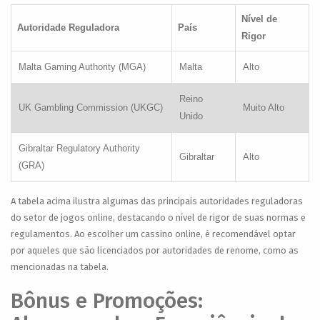
Nível de
Autoridade Reguladora
País
Rigor
Malta Gaming Authority (MGA)
Malta
Alto
Reino
UK Gambling Commission (UKGC)
Muito Alto
Unido
Gibraltar Regulatory Authority
Gibraltar
Alto
(GRA)
A tabela acima ilustra algumas das principais autoridades reguladoras
do setor de jogos online, destacando o nível de rigor de suas normas e
regulamentos. Ao escolher um cassino online, é recomendável optar
por aqueles que são licenciados por autoridades de renome, como as
mencionadas na tabela.
Bônus e Promoções: