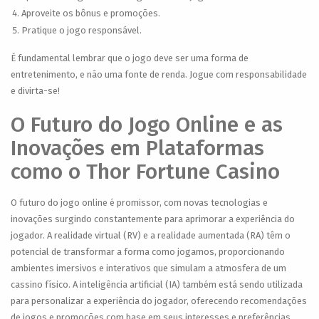
Aproveite os bônus e promoções.
Pratique o jogo responsável.
É fundamental lembrar que o jogo deve ser uma forma de
entretenimento, e não uma fonte de renda. Jogue com responsabilidade
e divirta-se!
O Futuro do Jogo Online e as
Inovações em Plataformas
como o Thor Fortune Casino
O futuro do jogo online é promissor, com novas tecnologias e
inovações surgindo constantemente para aprimorar a experiência do
jogador. A realidade virtual (RV) e a realidade aumentada (RA) têm o
potencial de transformar a forma como jogamos, proporcionando
ambientes imersivos e interativos que simulam a atmosfera de um
cassino físico. A inteligência artificial (IA) também está sendo utilizada
para personalizar a experiência do jogador, oferecendo recomendações
de jogos e promoções com base em seus interesses e preferências.