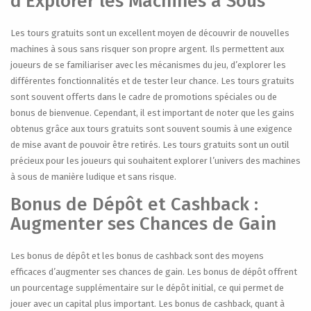
d’Explorer les Machines à Sous
Les tours gratuits sont un excellent moyen de découvrir de nouvelles
machines à sous sans risquer son propre argent. Ils permettent aux
joueurs de se familiariser avec les mécanismes du jeu, d’explorer les
différentes fonctionnalités et de tester leur chance. Les tours gratuits
sont souvent offerts dans le cadre de promotions spéciales ou de
bonus de bienvenue. Cependant, il est important de noter que les gains
obtenus grâce aux tours gratuits sont souvent soumis à une exigence
de mise avant de pouvoir être retirés. Les tours gratuits sont un outil
précieux pour les joueurs qui souhaitent explorer l’univers des machines
à sous de manière ludique et sans risque.
Bonus de Dépôt et Cashback :
Augmenter ses Chances de Gain
Les bonus de dépôt et les bonus de cashback sont des moyens
efficaces d’augmenter ses chances de gain. Les bonus de dépôt offrent
un pourcentage supplémentaire sur le dépôt initial, ce qui permet de
jouer avec un capital plus important. Les bonus de cashback, quant à