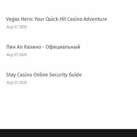
Vegas Hero: Your Quick‑Hit Casino Adventure
Aug 07 2026
Пин Ап Казино - Официальный
Aug 07 2026
Stay Casino Online Security Guide
Aug 07 2026