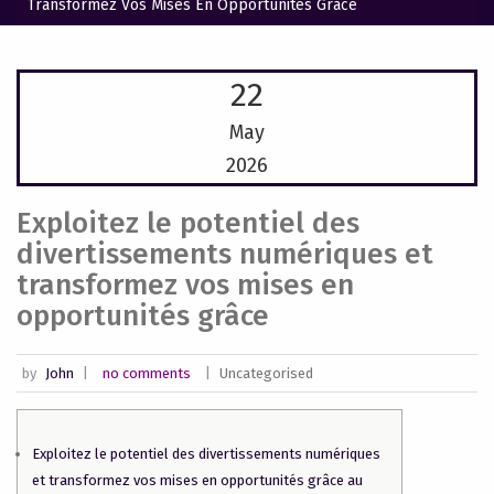
Transformez Vos Mises En Opportunités Grâce
22
May
2026
Exploitez le potentiel des
divertissements numériques et
transformez vos mises en
opportunités grâce
by
John
|
no comments
|
Uncategorised
Exploitez le potentiel des divertissements numériques
et transformez vos mises en opportunités grâce au