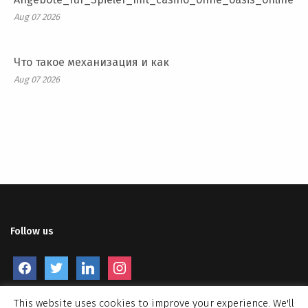
Aug 07 2026
Что такое механизация и как
Aug 07 2026
Follow us
facebook
twitter
linkedin
instagram
This website uses cookies to improve your experience. We'll