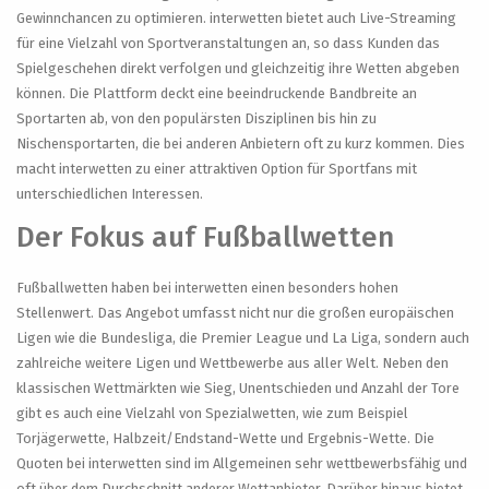
Gewinnchancen zu optimieren. interwetten bietet auch Live-Streaming
für eine Vielzahl von Sportveranstaltungen an, so dass Kunden das
Spielgeschehen direkt verfolgen und gleichzeitig ihre Wetten abgeben
können. Die Plattform deckt eine beeindruckende Bandbreite an
Sportarten ab, von den populärsten Disziplinen bis hin zu
Nischensportarten, die bei anderen Anbietern oft zu kurz kommen. Dies
macht interwetten zu einer attraktiven Option für Sportfans mit
unterschiedlichen Interessen.
Der Fokus auf Fußballwetten
Fußballwetten haben bei interwetten einen besonders hohen
Stellenwert. Das Angebot umfasst nicht nur die großen europäischen
Ligen wie die Bundesliga, die Premier League und La Liga, sondern auch
zahlreiche weitere Ligen und Wettbewerbe aus aller Welt. Neben den
klassischen Wettmärkten wie Sieg, Unentschieden und Anzahl der Tore
gibt es auch eine Vielzahl von Spezialwetten, wie zum Beispiel
Torjägerwette, Halbzeit/Endstand-Wette und Ergebnis-Wette. Die
Quoten bei interwetten sind im Allgemeinen sehr wettbewerbsfähig und
oft über dem Durchschnitt anderer Wettanbieter. Darüber hinaus bietet