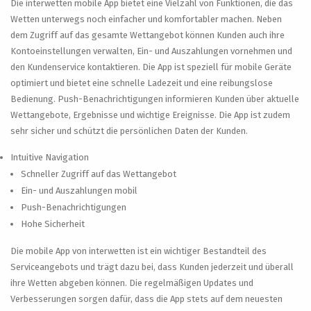
Die interwetten mobile App bietet eine Vielzahl von Funktionen, die das
Wetten unterwegs noch einfacher und komfortabler machen. Neben
dem Zugriff auf das gesamte Wettangebot können Kunden auch ihre
Kontoeinstellungen verwalten, Ein- und Auszahlungen vornehmen und
den Kundenservice kontaktieren. Die App ist speziell für mobile Geräte
optimiert und bietet eine schnelle Ladezeit und eine reibungslose
Bedienung. Push-Benachrichtigungen informieren Kunden über aktuelle
Wettangebote, Ergebnisse und wichtige Ereignisse. Die App ist zudem
sehr sicher und schützt die persönlichen Daten der Kunden.
Intuitive Navigation
Schneller Zugriff auf das Wettangebot
Ein- und Auszahlungen mobil
Push-Benachrichtigungen
Hohe Sicherheit
Die mobile App von interwetten ist ein wichtiger Bestandteil des
Serviceangebots und trägt dazu bei, dass Kunden jederzeit und überall
ihre Wetten abgeben können. Die regelmäßigen Updates und
Verbesserungen sorgen dafür, dass die App stets auf dem neuesten