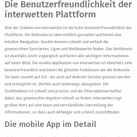
Die Benutzerfreundlichkeit der
interwetten Plattform
Eine der Stärken von interwetten ist die hohe Benutzerfreundlichkeit der
Plattform. Die Webseite ist übersichtlich gestaltet und bietet eine
intuitive Navigation. Kunden können schnell und einfach die
gewünschten Sportarten, Ligen und Wettbewerbe finden. Das Wettkonto
ist ebenfalls leicht zugänglich und bietet alle wichtigen Informationen
auf einen Blick. Die mobile Applikation von interwetten ist ebenfalls sehr
benutzerfreundlich und bietet die gleichen Funktionen wie die Webseite.
Sie kann sowohl auf iOS- als auch auf Android-Geräten genutzt werden
und ermöglicht es, Wetten auch unterwegs abzugeben. Die
Suchfunktion ist schnell und präzise, und die Filteroptionen helfen
dabei, das gewünschte Angebot schnell zu finden. interwetten legt
großen Wert auf eine klare und verständliche Darstellung der
Informationen, so dass auch Anfänger sich schnell zurechtfinden.
Die mobile App im Detail