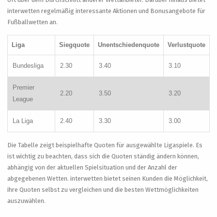
interwetten regelmäßig interessante Aktionen und Bonusangebote für
Fußballwetten an.
Liga
Siegquote
Unentschiedenquote
Verlustquote
Bundesliga
2.30
3.40
3.10
Premier
2.20
3.50
3.20
League
La Liga
2.40
3.30
3.00
Die Tabelle zeigt beispielhafte Quoten für ausgewählte Ligaspiele. Es
ist wichtig zu beachten, dass sich die Quoten ständig ändern können,
abhängig von der aktuellen Spielsituation und der Anzahl der
abgegebenen Wetten. interwetten bietet seinen Kunden die Möglichkeit,
ihre Quoten selbst zu vergleichen und die besten Wettmöglichkeiten
auszuwählen.