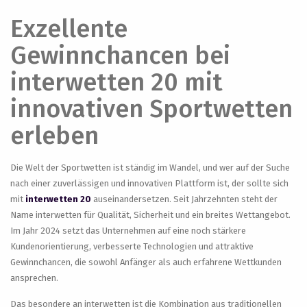
Exzellente
Gewinnchancen bei
interwetten 20 mit
innovativen Sportwetten
erleben
Die Welt der Sportwetten ist ständig im Wandel, und wer auf der Suche
nach einer zuverlässigen und innovativen Plattform ist, der sollte sich
mit
interwetten 20
auseinandersetzen. Seit Jahrzehnten steht der
Name interwetten für Qualität, Sicherheit und ein breites Wettangebot.
Im Jahr 2024 setzt das Unternehmen auf eine noch stärkere
Kundenorientierung, verbesserte Technologien und attraktive
Gewinnchancen, die sowohl Anfänger als auch erfahrene Wettkunden
ansprechen.
Das besondere an interwetten ist die Kombination aus traditionellen