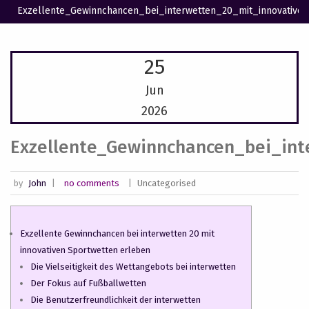
Exzellente_Gewinnchancen_bei_interwetten_20_mit_innovative
25
Jun
2026
Exzellente_Gewinnchancen_bei_int
by
John
|
no comments
|
Uncategorised
Exzellente Gewinnchancen bei interwetten 20 mit
innovativen Sportwetten erleben
Die Vielseitigkeit des Wettangebots bei interwetten
Der Fokus auf Fußballwetten
Die Benutzerfreundlichkeit der interwetten