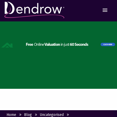
MEN
Home
Blog
Uncategorised