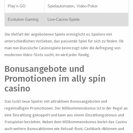
Play’n GO
Spielautomaten, Video-Poker
Evolution Gaming
Live-Casino-Spiele
Die Vielfalt der angebotenen Spiele ermöglicht es Spielern mit
unterschiedlichen Vorlieben, das passende Spiel für sich zu finden. Ob
man nun klassische Casinospiele bevorzugt oder die Aufregung von
modernen Video-Slots sucht, im wird jeder fündig.
Bonusangebote und
Promotionen im ally spin
casino
Das lockt neue Spieler mit attraktiven Bonusangeboten und
regelmäßigen Promotionen. Der Willkommensbonus ist in der Regel an
eine Einzahlung gekoppelt und kann aus einem Einzahlungsbonus und
Freispielen bestehen. Neben dem Willkommensbonus bietet das Casino
auch weitere Bonusaktionen wie Reload-Boni, Cashback-Aktionen und