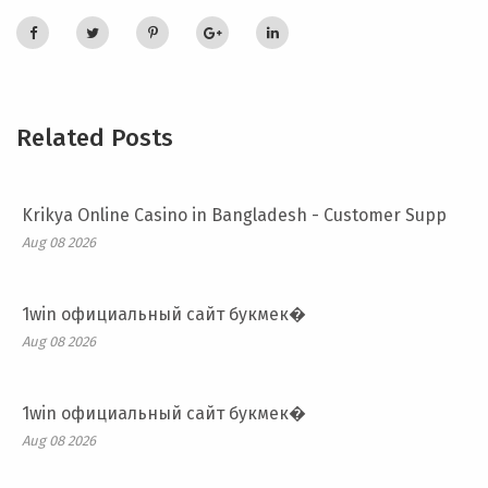
Related Posts
Krikya Online Casino in Bangladesh - Customer Supp
Aug 08 2026
1win официальный сайт букмек�
Aug 08 2026
1win официальный сайт букмек�
Aug 08 2026