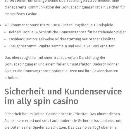
zu verstehen, um unangenehme Überraschungen zu vermeiden. Eine
transparente Kommunikation der Bonusbedingungen ist ein Zeichen für
ein seriöses Casino.
Willkommensbonus: Bis zu 100% Einzahlungsbonus + Freispiele
Reload-Bonus: Wöchentliche Bonusangebote für bestehende Spieler
Cashback-Aktion: Teilweise Rückerstattung verlorener Einsätze
Treueprogramm: Punkte sammeln und exklusive Boni erhalten
Das überzeugt hier mit einer transparenten Darstellung der
Bonusbedingungen und einem fairen Umsatzfaktor. Dadurch können
Spieler die Bonusangebote optimal nutzen und ihre Gewinnchancen
erhöhen.
Sicherheit und Kundenservice
im ally spin casino
Sicherheit hat im Online-Casino höchste Priorität. Das nimmt diesen
Aspekt sehr ernst und setzt auf modernste Sicherheitsstandards, um
die Daten seiner Spieler zu schützen. Das Casino verfügt über eine