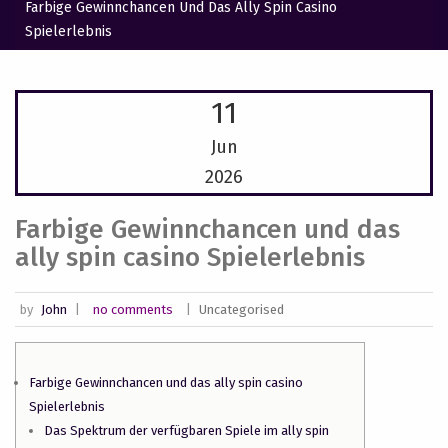
Farbige Gewinnchancen Und Das Ally Spin Casino
Spielerlebnis
11
Jun
2026
Farbige Gewinnchancen und das
ally spin casino Spielerlebnis
by
John
|
no comments
|
Uncategorised
Farbige Gewinnchancen und das ally spin casino
Spielerlebnis
Das Spektrum der verfügbaren Spiele im ally spin