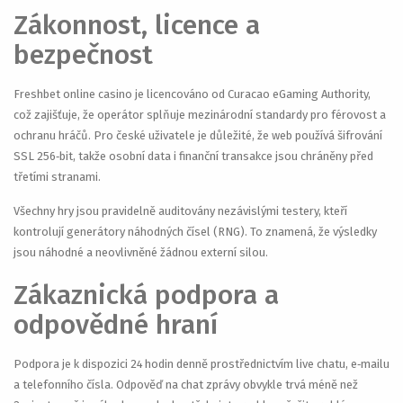
Zákonnost, licence a
bezpečnost
Freshbet online casino je licencováno od Curacao eGaming Authority,
což zajišťuje, že operátor splňuje mezinárodní standardy pro férovost a
ochranu hráčů. Pro české uživatele je důležité, že web používá šifrování
SSL 256‑bit, takže osobní data i finanční transakce jsou chráněny před
třetími stranami.
Všechny hry jsou pravidelně auditovány nezávislými testery, kteří
kontrolují generátory náhodných čísel (RNG). To znamená, že výsledky
jsou náhodné a neovlivněné žádnou externí silou.
Zákaznická podpora a
odpovědné hraní
Podpora je k dispozici 24 hodin denně prostřednictvím live chatu, e‑mailu
a telefonního čísla. Odpověď na chat zprávy obvykle trvá méně než