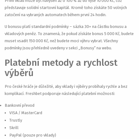
První vklad může být navýšen až o 100 % až do výše 10 000 Kč, což
představuje solidní startovní kapitál. Kromě toho získáte 50 volných
zatočení na vybraných automatech během první 24 hodin.
U bonusu platí standardní podmínky – sázka 30× na částku bonusu a
vkladových peněz. To znamená, že pokud získáte bonus 5 000 Kč, budete
muset vsadit 150 000 Kč, než budete moci výhru vybrat. Všechny
podmínky jsou přehledně uvedeny v sekci „Bonusy“ na webu.
Platební metody a rychlost
výběrů
Pro české hráče je důležité, aby vklady i výběry probíhaly rychle a bez
komplikací. Freshbet podporuje následující platební možnosti:
Bankovní převod
VISA / MasterCard
Trustly
Skrill
PayPal (pouze pro vklady)