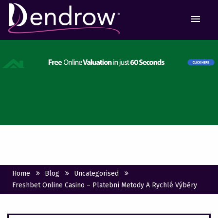
MEN
Home
Blog
Uncategorised
Freshbet Online Casino – Platební Metody A Rychlé Výběry