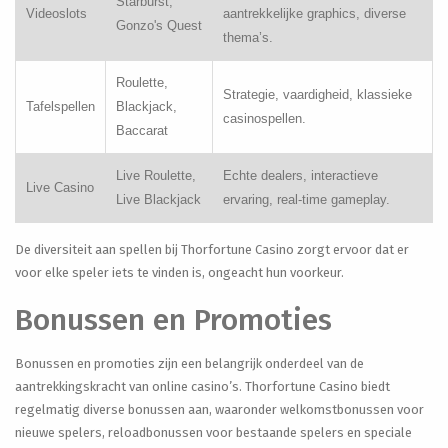
Starburst,
Videoslots
aantrekkelijke graphics, diverse
Gonzo's Quest
thema’s.
Roulette,
Strategie, vaardigheid, klassieke
Tafelspellen
Blackjack,
casinospellen.
Baccarat
Live Roulette,
Echte dealers, interactieve
Live Casino
Live Blackjack
ervaring, real-time gameplay.
De diversiteit aan spellen bij Thorfortune Casino zorgt ervoor dat er
voor elke speler iets te vinden is, ongeacht hun voorkeur.
Bonussen en Promoties
Bonussen en promoties zijn een belangrijk onderdeel van de
aantrekkingskracht van online casino’s. Thorfortune Casino biedt
regelmatig diverse bonussen aan, waaronder welkomstbonussen voor
nieuwe spelers, reloadbonussen voor bestaande spelers en speciale