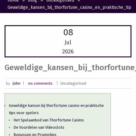
Home
Blog
Uncategorised
Geweldige_kansen_bij_thorfortune_casino_en_praktische_tips
08
Jul
2026
Geweldige_kansen_bij_thorfortune_
by
John
|
no comments
|
Uncategorised
Geweldige kansen bij thorfortune casino en praktische
tips voor spelers
Het Spelaanbod van Thorfortune Casino
De Voordelen van Videoslots
Bonussen en Promoties