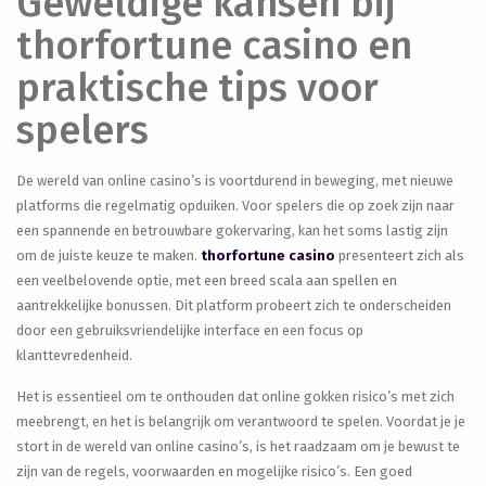
Geweldige kansen bij
thorfortune casino en
praktische tips voor
spelers
De wereld van online casino’s is voortdurend in beweging, met nieuwe
platforms die regelmatig opduiken. Voor spelers die op zoek zijn naar
een spannende en betrouwbare gokervaring, kan het soms lastig zijn
om de juiste keuze te maken.
thorfortune casino
presenteert zich als
een veelbelovende optie, met een breed scala aan spellen en
aantrekkelijke bonussen. Dit platform probeert zich te onderscheiden
door een gebruiksvriendelijke interface en een focus op
klanttevredenheid.
Het is essentieel om te onthouden dat online gokken risico’s met zich
meebrengt, en het is belangrijk om verantwoord te spelen. Voordat je je
stort in de wereld van online casino’s, is het raadzaam om je bewust te
zijn van de regels, voorwaarden en mogelijke risico’s. Een goed