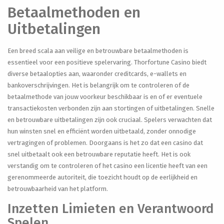
Betaalmethoden en
Uitbetalingen
Een breed scala aan veilige en betrouwbare betaalmethoden is
essentieel voor een positieve spelervaring. Thorfortune Casino biedt
diverse betaalopties aan, waaronder creditcards, e-wallets en
bankoverschrijvingen. Het is belangrijk om te controleren of de
betaalmethode van jouw voorkeur beschikbaar is en of er eventuele
transactiekosten verbonden zijn aan stortingen of uitbetalingen. Snelle
en betrouwbare uitbetalingen zijn ook cruciaal. Spelers verwachten dat
hun winsten snel en efficiënt worden uitbetaald, zonder onnodige
vertragingen of problemen. Doorgaans is het zo dat een casino dat
snel uitbetaalt ook een betrouwbare reputatie heeft. Het is ook
verstandig om te controleren of het casino een licentie heeft van een
gerenommeerde autoriteit, die toezicht houdt op de eerlijkheid en
betrouwbaarheid van het platform.
Inzetten Limieten en Verantwoord
Spelen