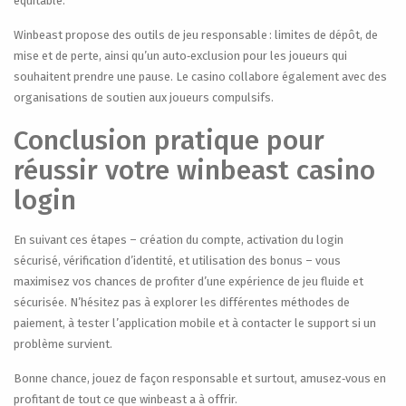
équitable.
Winbeast propose des outils de jeu responsable : limites de dépôt, de
mise et de perte, ainsi qu’un auto‑exclusion pour les joueurs qui
souhaitent prendre une pause. Le casino collabore également avec des
organisations de soutien aux joueurs compulsifs.
Conclusion pratique pour
réussir votre winbeast casino
login
En suivant ces étapes – création du compte, activation du login
sécurisé, vérification d’identité, et utilisation des bonus – vous
maximisez vos chances de profiter d’une expérience de jeu fluide et
sécurisée. N’hésitez pas à explorer les différentes méthodes de
paiement, à tester l’application mobile et à contacter le support si un
problème survient.
Bonne chance, jouez de façon responsable et surtout, amusez‑vous en
profitant de tout ce que winbeast a à offrir.