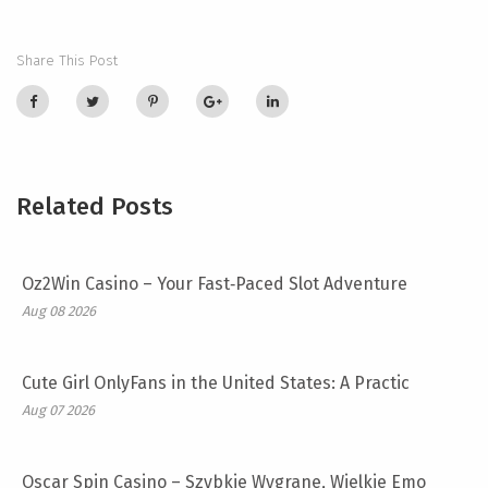
Share This Post
Related Posts
Oz2Win Casino – Your Fast‑Paced Slot Adventure
Aug 08 2026
Cute Girl OnlyFans in the United States: A Practic
Aug 07 2026
Oscar Spin Casino – Szybkie Wygrane, Wielkie Emo