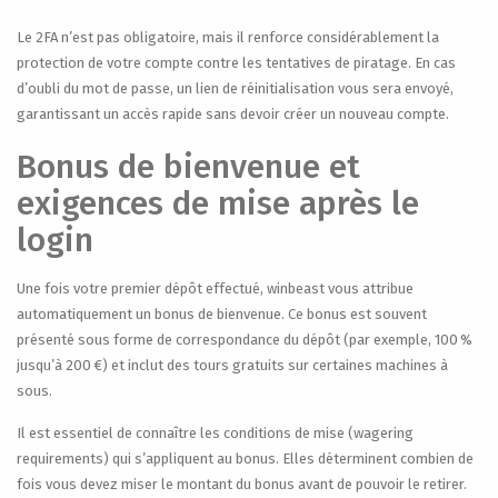
Le 2FA n’est pas obligatoire, mais il renforce considérablement la
protection de votre compte contre les tentatives de piratage. En cas
d’oubli du mot de passe, un lien de réinitialisation vous sera envoyé,
garantissant un accès rapide sans devoir créer un nouveau compte.
Bonus de bienvenue et
exigences de mise après le
login
Une fois votre premier dépôt effectué, winbeast vous attribue
automatiquement un bonus de bienvenue. Ce bonus est souvent
présenté sous forme de correspondance du dépôt (par exemple, 100 %
jusqu’à 200 €) et inclut des tours gratuits sur certaines machines à
sous.
Il est essentiel de connaître les conditions de mise (wagering
requirements) qui s’appliquent au bonus. Elles déterminent combien de
fois vous devez miser le montant du bonus avant de pouvoir le retirer.