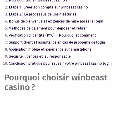
Pourquoi choisir winbeast casino ?
Étape 1 : Créer son compte sur winbeast casino
Étape 2 : Le processus de login sécurisé
Bonus de bienvenue et exigences de mise après le login
Méthodes de paiement pour déposer et retirer
Vérification d’identité (KYC) – Pourquoi et comment
Support client et assistance en cas de problème de login
Application mobile et expérience sur smartphone
Sécurité, licences et jeu responsable
Conclusion pratique pour réussir votre winbeast casino login
Pourquoi choisir winbeast
casino ?