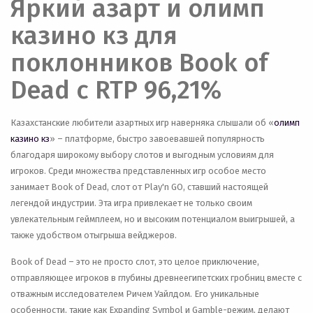
Яркий азарт и олимп
казино кз для
поклонников Book of
Dead с RTP 96,21%
Казахстанские любители азартных игр наверняка слышали об «
олимп
казино кз
» – платформе, быстро завоевавшей популярность
благодаря широкому выбору слотов и выгодным условиям для
игроков. Среди множества представленных игр особое место
занимает Book of Dead, слот от Play'n GO, ставший настоящей
легендой индустрии. Эта игра привлекает не только своим
увлекательным геймплеем, но и высоким потенциалом выигрышей, а
также удобством отыгрыша вейджеров.
Book of Dead – это не просто слот, это целое приключение,
отправляющее игроков в глубины древнеегипетских гробниц вместе с
отважным исследователем Ричем Уайлдом. Его уникальные
особенности, такие как Expanding Symbol и Gamble-режим, делают