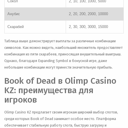
Сокол
2, 10, 100, 1000, 5000
Анубис
2, 20, 200, 2000, 10000
Скарабей
2, 30, 300, 3000, 15000
Таблица выше демонстрирует выплаты за различные комбинации
символов. Как можно видеть, наибольший множитель предоставляет
комбинация из пяти скарабеев, приносящая внушительный выигрыш.
Однако, благодаря Expanding Symbol в бонусной игре, даже
небольшие комбинации могут принести значительную прибыль.
Book of Dead в Olimp Casino
KZ: преимущества для
игроков
Olimp Casino KZ предлагает своим игрокам широкий выбор слотов,
среди которых Book of Dead занимает особое место. Платформа
обеспечивает стабильную работу слота, быструю загрузку и