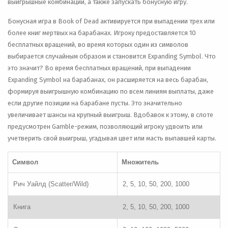
выигрышные комбинации, а также запускать бонусную игру.
Бонусная игра в Book of Dead активируется при выпадении трех или
более книг мертвых на барабанах. Игроку предоставляется 10
бесплатных вращений, во время которых один из символов
выбирается случайным образом и становится Expanding Symbol. Что
это значит? Во время бесплатных вращений, при выпадении
Expanding Symbol на барабанах, он расширяется на весь барабан,
формируя выигрышную комбинацию по всем линиям выплаты, даже
если другие позиции на барабане пусты. Это значительно
увеличивает шансы на крупный выигрыш. Вдобавок к этому, в слоте
предусмотрен Gamble-режим, позволяющий игроку удвоить или
учетверить свой выигрыш, угадывая цвет или масть выпавшей карты.
Символ
Множитель
Рич Уайлд (Scatter/Wild)
2, 5, 10, 50, 200, 1000
Книга
2, 5, 10, 50, 200, 1000