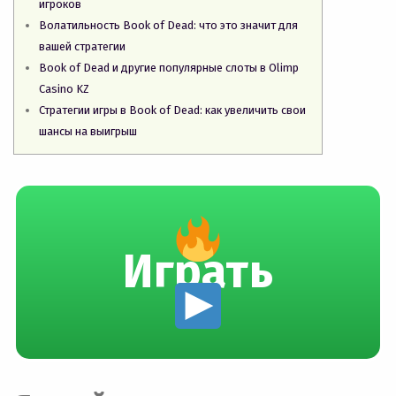
игроков
Волатильность Book of Dead: что это значит для
вашей стратегии
Book of Dead и другие популярные слоты в Olimp
Casino KZ
Стратегии игры в Book of Dead: как увеличить свои
шансы на выигрыш
Играть