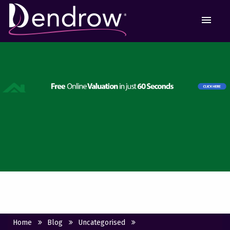
MEN
Home
Blog
Uncategorised