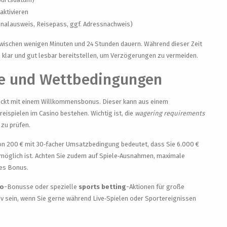
aktivieren
nalausweis, Reisepass, ggf. Adressnachweis)
 zwischen wenigen Minuten und 24 Stunden dauern. Während dieser Zeit
 klar und gut lesbar bereitstellen, um Verzögerungen zu vermeiden.
e und Wettbedingungen
lockt mit einem Willkommensbonus. Dieser kann aus einem
eispielen im Casino bestehen. Wichtig ist, die
wagering requirements
zu prüfen.
on 200 € mit 30‑facher Umsatzbedingung bedeutet, dass Sie 6.000 €
möglich ist. Achten Sie zudem auf Spiele‑Ausnahmen, maximale
des Bonus.
no
-Bonusse oder spezielle
sports betting
-Aktionen für große
iv sein, wenn Sie gerne während Live‑Spielen oder Sportereignissen