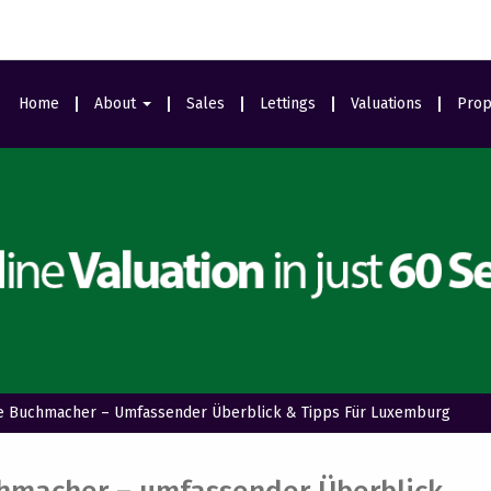
Home
About
Sales
Lettings
Valuations
Prop
Area Guides
Meet The Team
Ealing Branch
Testimonials
le Buchmacher – Umfassender Überblick & Tipps Für Luxemburg