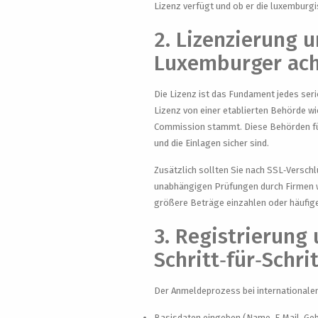
Lizenz verfügt und ob er die luxemburg
2. Lizenzierung 
Luxemburger ach
Die Lizenz ist das Fundament jedes ser
Lizenz von einer etablierten Behörde w
Commission stammt. Diese Behörden führ
und die Einlagen sicher sind.
Zusätzlich sollten Sie nach SSL‑Versc
unabhängigen Prüfungen durch Firmen wi
größere Beträge einzahlen oder häufig
3. Registrierung 
Schritt‑für‑Schri
Der Anmeldeprozess bei internationalen 
Basisdaten eingeben (Name, E‑Mail, Ge