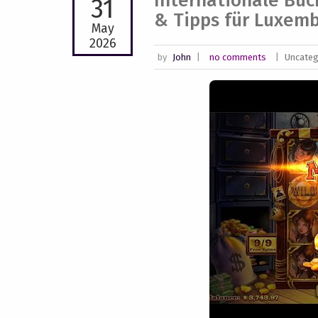
Internationale Bu
31
& Tipps für Luxem
May
2026
by
John
|
no comments
|
Uncateg