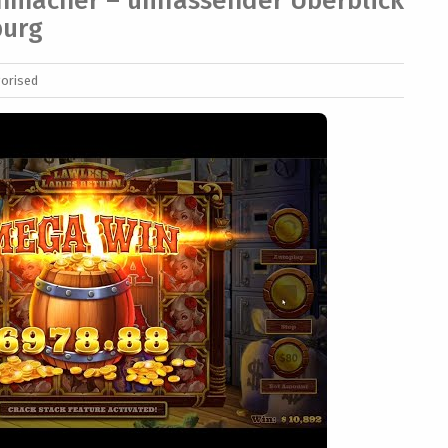
chmacher – umfassender Überblick
burg
orised