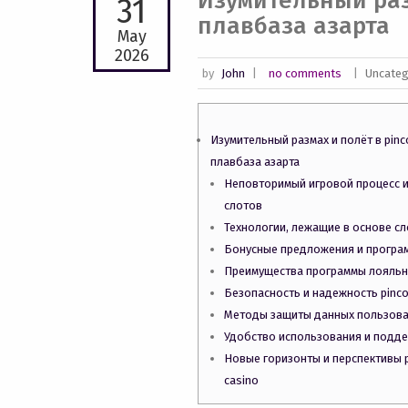
Изумительный разм
31
плавбаза азарта
May
2026
by
John
|
no comments
|
Uncateg
Изумительный размах и полёт в pinco
плавбаза азарта
Неповторимый игровой процесс 
слотов
Технологии, лежащие в основе с
Бонусные предложения и програ
Преимущества программы лояльно
Безопасность и надежность pinco
Методы защиты данных пользов
Удобство использования и подде
Новые горизонты и перспективы р
casino