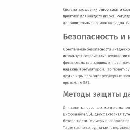
Система поощрений
pinco casino
созд
приятной для каждого игрока. Регуля
дополнительные возможности для выи
Безопасность и 
Обеспечение безопасности и надежно
использует современные технологии 
финансовых транзакциях от несанкцио
надежным регулятором, что гарантиру
другие игры проходят регулярные пров
протоколы SSL.
Методы защиты д
Для защиты персональных данных по
шифрование SSL, двухфакторная ауте
безопасности. Эти меры позволяют пр
Также casino сотрудничает с ведущим