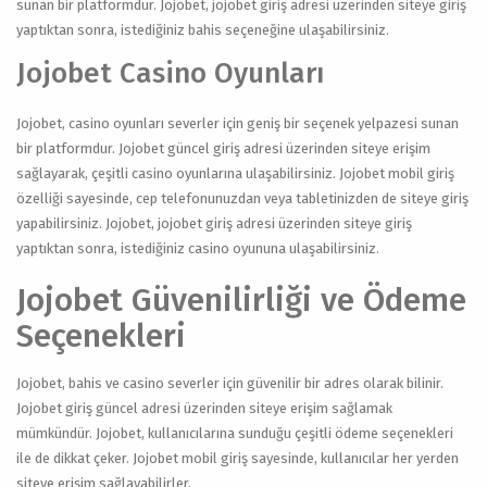
sunan bir platformdur. Jojobet, jojobet giriş adresi üzerinden siteye giriş
yaptıktan sonra, istediğiniz bahis seçeneğine ulaşabilirsiniz.
Jojobet Casino Oyunları
Jojobet, casino oyunları severler için geniş bir seçenek yelpazesi sunan
bir platformdur. Jojobet güncel giriş adresi üzerinden siteye erişim
sağlayarak, çeşitli casino oyunlarına ulaşabilirsiniz. Jojobet mobil giriş
özelliği sayesinde, cep telefonunuzdan veya tabletinizden de siteye giriş
yapabilirsiniz. Jojobet, jojobet giriş adresi üzerinden siteye giriş
yaptıktan sonra, istediğiniz casino oyununa ulaşabilirsiniz.
Jojobet Güvenilirliği ve Ödeme
Seçenekleri
Jojobet, bahis ve casino severler için güvenilir bir adres olarak bilinir.
Jojobet giriş güncel adresi üzerinden siteye erişim sağlamak
mümkündür. Jojobet, kullanıcılarına sunduğu çeşitli ödeme seçenekleri
ile de dikkat çeker. Jojobet mobil giriş sayesinde, kullanıcılar her yerden
siteye erişim sağlayabilirler.