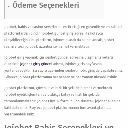
Ödeme Seçenekleri
Jojobet, bahis ve casino severlerin tercih ettiği en güvenilir ve en kaliteli
platformlardan biridir. Jojobet güncel giriş adresi ile kolayca
ulaşabileceğiniz bu platform, jojonet olarak da bilinir. Ancak jojobet
resmi sitesi, jojobet. uzantısı ile hizmet vermektedir.
Jojobet giriş yapmak için jojobet güncel adresine ulaşmanız yeterli
olacaktır.
jojobet giriş güncel
adresi, jojobet giris sayfasına
yönlendirecektir. Bu sayfa üzerinden jojobet mobil giriş de yapabilirsiniz.
Böylece jojobet platformuna her yerden ve her zaman ulaşabilirsiniz.
Jojobet platformu, güvenilir ve hızlı bir şekilde hizmet vermektedir.
Jojobet üyelik işlemleri de oldukça kolay ve hızlı bir şekilde
tamamlanmaktadır. Jojobet üyelik formunu doldurarak, jojobet ailesine
katılabilirsiniz. Böylece jojobet platformunun tüm avantajlarından
yararlanabilirsiniz.
Jojobet Bahis Seçenekleri ve