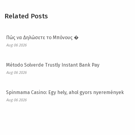
Related Posts
Πώς να Δηλώσετε το Μπόνους �
Aug 06 2026
Método Solverde Trustly Instant Bank Pay
Aug 06 2026
Spinmama Casino: Egy hely, ahol gyors nyeremények
Aug 06 2026