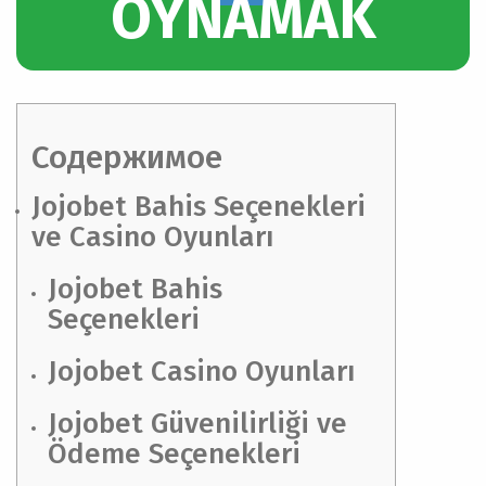
OYNAMAK
Содержимое
Jojobet Bahis Seçenekleri
ve Casino Oyunları
Jojobet Bahis
Seçenekleri
Jojobet Casino Oyunları
Jojobet Güvenilirliği ve
Ödeme Seçenekleri