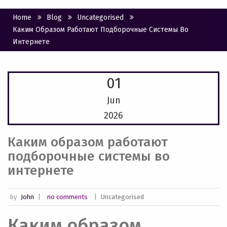
Home
Blog
Uncategorised
Каким Образом Работают Подборочные Системы Во
Интернете
01
Jun
2026
Каким образом работают
подборочные системы во
интернете
by
John
|
no comments
|
Uncategorised
Каким образом