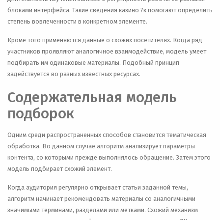
блоками интерфейса. Такие сведения казино 7к помогают определить
степень вовлеченности в конкретном элементе.
Кроме того применяются данные о схожих посетителях. Когда ряд
участников проявляют аналогичное взаимодействие, модель умеет
подбирать им одинаковые материалы. Подобный принцип
задействуется во разных известных ресурсах.
Содержательная модель
подборок
Одним среди распространенных способов становится тематическая
обработка. Во данном случае алгоритм анализирует параметры
контента, со которыми прежде выполнялось обращение. Затем этого
модель подбирает схожий элемент.
Когда аудитория регулярно открывает статьи заданной темы,
алгоритм начинает рекомендовать материалы со аналогичными
значимыми терминами, разделами или метками. Схожий механизм