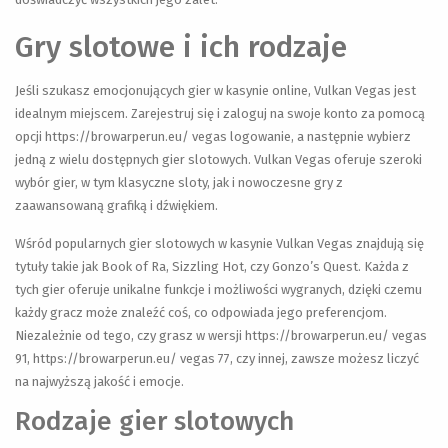
Gry slotowe i ich rodzaje
Jeśli szukasz emocjonujących gier w kasynie online, Vulkan Vegas jest
idealnym miejscem. Zarejestruj się i zaloguj na swoje konto za pomocą
opcji https://browarperun.eu/ vegas logowanie, a następnie wybierz
jedną z wielu dostępnych gier slotowych. Vulkan Vegas oferuje szeroki
wybór gier, w tym klasyczne sloty, jak i nowoczesne gry z
zaawansowaną grafiką i dźwiękiem.
Wśród popularnych gier slotowych w kasynie Vulkan Vegas znajdują się
tytuły takie jak Book of Ra, Sizzling Hot, czy Gonzo’s Quest. Każda z
tych gier oferuje unikalne funkcje i możliwości wygranych, dzięki czemu
każdy gracz może znaleźć coś, co odpowiada jego preferencjom.
Niezależnie od tego, czy grasz w wersji https://browarperun.eu/ vegas
91, https://browarperun.eu/ vegas 77, czy innej, zawsze możesz liczyć
na najwyższą jakość i emocje.
Rodzaje gier slotowych