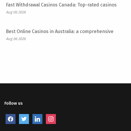
Fast Withdrawal Casinos Canada: Top-rated casinos
Aug 06 2026
Best Online Casinos in Australia: a comprehensive
Aug 06 2026
Follow us
facebook
twitter
linkedin
instagram