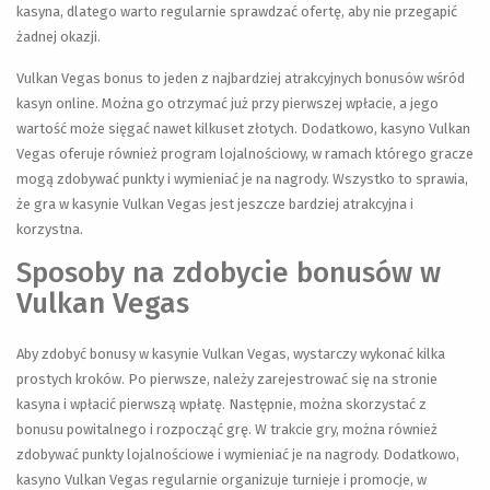
kasyna, dlatego warto regularnie sprawdzać ofertę, aby nie przegapić
żadnej okazji.
Vulkan Vegas bonus to jeden z najbardziej atrakcyjnych bonusów wśród
kasyn online. Można go otrzymać już przy pierwszej wpłacie, a jego
wartość może sięgać nawet kilkuset złotych. Dodatkowo, kasyno Vulkan
Vegas oferuje również program lojalnościowy, w ramach którego gracze
mogą zdobywać punkty i wymieniać je na nagrody. Wszystko to sprawia,
że gra w kasynie Vulkan Vegas jest jeszcze bardziej atrakcyjna i
korzystna.
Sposoby na zdobycie bonusów w
Vulkan Vegas
Aby zdobyć bonusy w kasynie Vulkan Vegas, wystarczy wykonać kilka
prostych kroków. Po pierwsze, należy zarejestrować się na stronie
kasyna i wpłacić pierwszą wpłatę. Następnie, można skorzystać z
bonusu powitalnego i rozpocząć grę. W trakcie gry, można również
zdobywać punkty lojalnościowe i wymieniać je na nagrody. Dodatkowo,
kasyno Vulkan Vegas regularnie organizuje turnieje i promocje, w