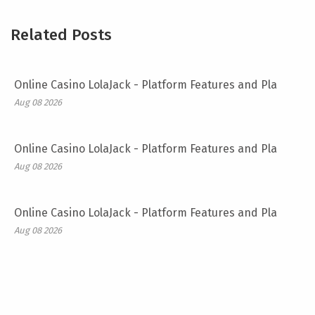
Related Posts
Online Casino LolaJack - Platform Features and Pla
Aug 08 2026
Online Casino LolaJack - Platform Features and Pla
Aug 08 2026
Online Casino LolaJack - Platform Features and Pla
Aug 08 2026