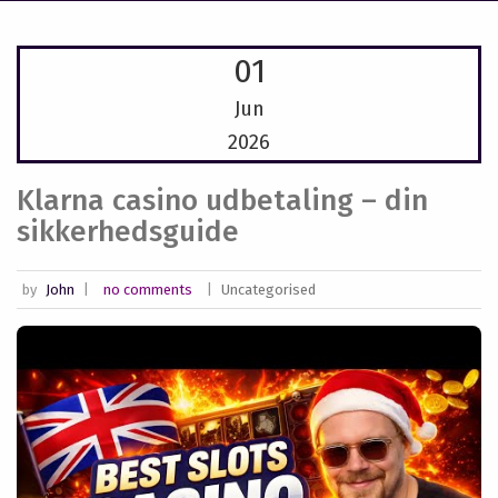
01
Jun
2026
Klarna casino udbetaling – din
sikkerhedsguide
by
John
|
no comments
|
Uncategorised