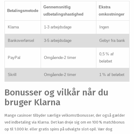
Gennemsnitlig
Ekstra
Betalingsmetode
udbetalingshastighed
omkostninger
Klarna
1‑3 arbejdsdage
Ingen
Bankoverførsel
3‑5 arbejdsdage
Gebyr fra bank
0,5 % af
PayPal
Omgående‑2 timer
beløbet
Skrill
Omgående‑2 timer
1 % af beløbet
Bonusser og vilkår når du
bruger Klarna
Mange casinoer tilbyder særlige velkomstbonusser, der også gælder
ved indbetaling via Klarna. Det kan dreje sig om en 100 % matchbonus
op til 1.000 kr. eller gratis spins på udvalgte slot‑spil. Vær dog