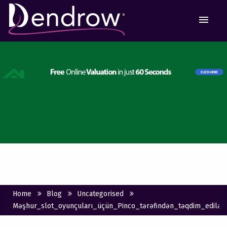
MEN
Home
Blog
Uncategorised
Məşhur_slot_oyunçuları_üçün_Pinco_tərəfindən_təqdim_edilən