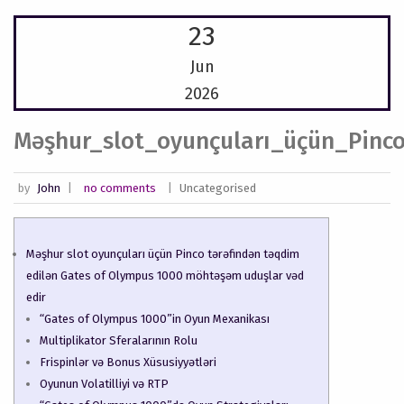
23
Jun
2026
Məşhur_slot_oyunçuları_üçün_Pinc
by
John
|
no comments
|
Uncategorised
Məşhur slot oyunçuları üçün Pinco tərəfindən təqdim
edilən Gates of Olympus 1000 möhtəşəm uduşlar vəd
edir
“Gates of Olympus 1000”in Oyun Mexanikası
Multiplikator Sferalarının Rolu
Frispinlər və Bonus Xüsusiyyətləri
Oyunun Volatilliyi və RTP