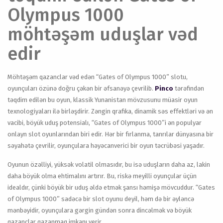
Olympus 1000
möhtəşəm uduşlar vəd
edir
Möhtəşəm qazanclar vəd edən “Gates of Olympus 1000” slotu,
oyunçuları özünə doğru çəkən bir əfsanəyə çevrilib.
Pinco
tərəfindən
təqdim edilən bu oyun, klassik Yunanistan mövzusunu müasir oyun
texnologiyaları ilə birləşdirir. Zəngin qrafika, dinamik səs effektləri və ən
vacibi, böyük uduş potensialı, “Gates of Olympus 1000”i ən populyar
onlayn slot oyunlarından biri edir. Hər bir fırlanma, tanrılar dünyasına bir
səyahətə çevrilir, oyunçulara həyəcanverici bir oyun təcrübəsi yaşadır.
Oyunun özəlliyi, yüksək volatil olmasıdır, bu isə uduşların daha az, lakin
daha böyük olma ehtimalını artırır. Bu, riskə meyilli oyunçular üçün
idealdır, çünki böyük bir uduş əldə etmək şansı həmişə mövcuddur. “Gates
of Olympus 1000” sadəcə bir slot oyunu deyil, həm də bir əyləncə
mənbəyidir, oyunçulara gərgin gündən sonra dincəlmək və böyük
qazanclar qazanmaq imkanı verir.