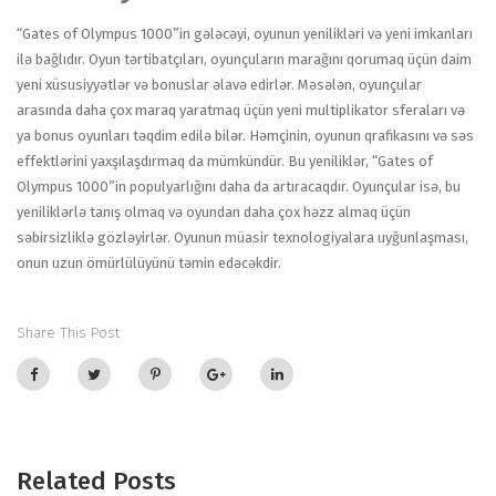
“Gates of Olympus 1000”in gələcəyi, oyunun yenilikləri və yeni imkanları
ilə bağlıdır. Oyun tərtibatçıları, oyunçuların marağını qorumaq üçün daim
yeni xüsusiyyətlər və bonuslar əlavə edirlər. Məsələn, oyunçular
arasında daha çox maraq yaratmaq üçün yeni multiplikator sferaları və
ya bonus oyunları təqdim edilə bilər. Həmçinin, oyunun qrafikasını və səs
effektlərini yaxşılaşdırmaq da mümkündür. Bu yeniliklər, “Gates of
Olympus 1000”in populyarlığını daha da artıracaqdır. Oyunçular isə, bu
yeniliklərlə tanış olmaq və oyundan daha çox həzz almaq üçün
səbirsizliklə gözləyirlər. Oyunun müasir texnologiyalara uyğunlaşması,
onun uzun ömürlülüyünü təmin edəcəkdir.
Share This Post
Related Posts