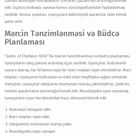
zamanı aktivləşən multiplikator sferaları, qazancları artırmağa kömək
edir. Üçüncü növbədə, oyunun bonus xüsusiyyətlərindən faydalanmaq
vacibdir. Bonus oyunları, oyunçulara daha böyük qazanclar əldə etmək
şansı verir.
Mərcin Tənzimlənməsi və Büdcə
Planlaması
“Gates of Olympus 1000”də mərcin tənzimlənməsi və büdcə planlaması,
oyunçuların uduş şansını artırmaq üçün vacibdir. Oyunçular, büdcələrini
nəzərə alaraq, hər fırlanma üçün bir mərc miqdarı təyin etməlidirlər. Mərc
miqdarı, oyunçunun büdcəsinə və riskə olan meyilliyinə uyğun olmalıdır.
Həmçinin, oyunçular uduşlarını müntəzəm olaraq çəkməlidirlər, çünki bu,
onların qazanclarını qorumağa kömək edir. Məsuliyyətlə oyun oynamaq,
oyunçuların oyun təcrübəsindən həzz almasına kömək edir.
Büdcənizi müəyyən edin.
Mərc miqdarı təyin edin.
Uduşlarınızı müntəzəm olaraq çəkin.
Məsuliyyətlə oyun oynayın.