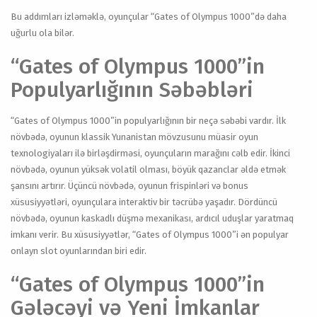
Bu addımları izləməklə, oyunçular “Gates of Olympus 1000”də daha
uğurlu ola bilər.
“Gates of Olympus 1000”in
Populyarlığının Səbəbləri
“Gates of Olympus 1000”in populyarlığının bir neçə səbəbi vardır. İlk
növbədə, oyunun klassik Yunanistan mövzusunu müasir oyun
texnologiyaları ilə birləşdirməsi, oyunçuların marağını cəlb edir. İkinci
növbədə, oyunun yüksək volatil olması, böyük qazanclar əldə etmək
şansını artırır. Üçüncü növbədə, oyunun frispinləri və bonus
xüsusiyyətləri, oyunçulara interaktiv bir təcrübə yaşadır. Dördüncü
növbədə, oyunun kaskadlı düşmə mexanikası, ardıcıl uduşlar yaratmaq
imkanı verir. Bu xüsusiyyətlər, “Gates of Olympus 1000”i ən populyar
onlayn slot oyunlarından biri edir.
“Gates of Olympus 1000”in
Gələcəyi və Yeni İmkanlar