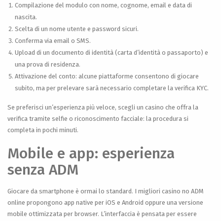
Compilazione del modulo con nome, cognome, email e data di
nascita.
Scelta di un nome utente e password sicuri.
Conferma via email o SMS.
Upload di un documento di identità (carta d’identità o passaporto) e
una prova di residenza.
Attivazione del conto: alcune piattaforme consentono di giocare
subito, ma per prelevare sarà necessario completare la verifica KYC.
Se preferisci un’esperienza più veloce, scegli un casino che offra la
verifica tramite selfie o riconoscimento facciale: la procedura si
completa in pochi minuti.
Mobile e app: esperienza
senza ADM
Giocare da smartphone è ormai lo standard. I migliori casino no ADM
online propongono app native per iOS e Android oppure una versione
mobile ottimizzata per browser. L’interfaccia è pensata per essere