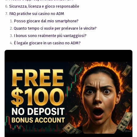
Sicurezza, licenza e gioco responsabile
FAQ pratiche sui casino no ADM
Posso giocare dal mio smartphone?
Quanto tempo ci vuole per prelevare le vincite?
I bonus sono realmente più vantaggiosi?
È legale giocare in un casino no ADM?