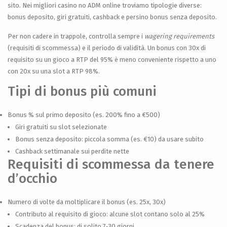
sito. Nei migliori casino no ADM online troviamo tipologie diverse:
bonus deposito, giri gratuiti, cashback e persino bonus senza deposito.
Per non cadere in trappole, controlla sempre i
wagering requirements
(requisiti di scommessa) e il periodo di validità. Un bonus con 30x di
requisito su un gioco a RTP del 95% è meno conveniente rispetto a uno
con 20x su una slot a RTP 98%.
Tipi di bonus più comuni
Bonus % sul primo deposito (es. 200% fino a €500)
Giri gratuiti su slot selezionate
Bonus senza deposito: piccola somma (es. €10) da usare subito
Cashback settimanale sui perdite nette
Requisiti di scommessa da tenere
d’occhio
Numero di volte da moltiplicare il bonus (es. 25x, 30x)
Contributo al requisito di gioco: alcune slot contano solo al 25%
Scadenza del bonus: di solito 7‑30 giorni