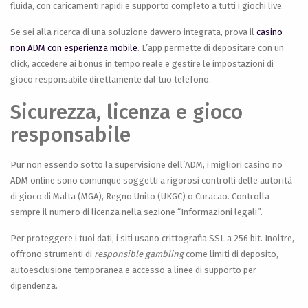
fluida, con caricamenti rapidi e supporto completo a tutti i giochi live.
Se sei alla ricerca di una soluzione davvero integrata, prova il
casino
non ADM con esperienza mobile
. L’app permette di depositare con un
click, accedere ai bonus in tempo reale e gestire le impostazioni di
gioco responsabile direttamente dal tuo telefono.
Sicurezza, licenza e gioco
responsabile
Pur non essendo sotto la supervisione dell’ADM, i migliori casino no
ADM online sono comunque soggetti a rigorosi controlli delle autorità
di gioco di Malta (MGA), Regno Unito (UKGC) o Curacao. Controlla
sempre il numero di licenza nella sezione “Informazioni legali”.
Per proteggere i tuoi dati, i siti usano crittografia SSL a 256 bit. Inoltre,
offrono strumenti di
responsible gambling
come limiti di deposito,
autoesclusione temporanea e accesso a linee di supporto per
dipendenza.