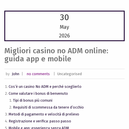
30
May
2026
Migliori casino no ADM online:
guida app e mobile
by
John
|
no comments
|
Uncategorised
Cos’è un casino No ADM e perché sceglierlo
Come valutare i bonus di benvenuto
Tipi di bonus più comuni
Requisiti di scommessa da tenere d’occhio
Metodi di pagamento e velocità di prelievo
Registrazione e verifica: passo passo
Mobile e app: esperienza senza ADM