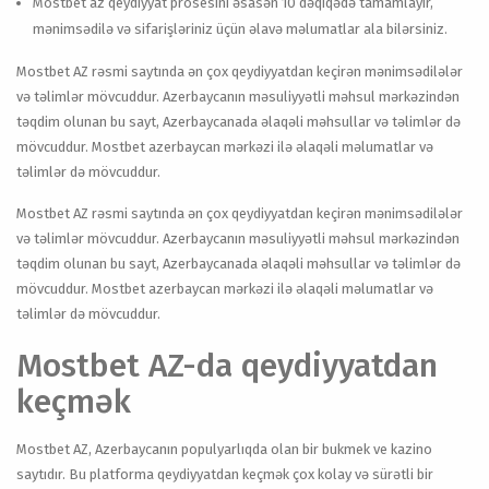
Mostbet az qeydiyyat prosesini əsasən 10 dəqiqədə tamamlayır,
mənimsədilə və sifarişləriniz üçün əlavə məlumatlar ala bilərsiniz.
Mostbet AZ rəsmi saytında ən çox qeydiyyatdan keçirən mənimsədilələr
və təlimlər mövcuddur. Azerbaycanın məsuliyyətli məhsul mərkəzindən
təqdim olunan bu sayt, Azerbaycanada əlaqəli məhsullar və təlimlər də
mövcuddur. Mostbet azerbaycan mərkəzi ilə əlaqəli məlumatlar və
təlimlər də mövcuddur.
Mostbet AZ rəsmi saytında ən çox qeydiyyatdan keçirən mənimsədilələr
və təlimlər mövcuddur. Azerbaycanın məsuliyyətli məhsul mərkəzindən
təqdim olunan bu sayt, Azerbaycanada əlaqəli məhsullar və təlimlər də
mövcuddur. Mostbet azerbaycan mərkəzi ilə əlaqəli məlumatlar və
təlimlər də mövcuddur.
Mostbet AZ-da qeydiyyatdan
keçmək
Mostbet AZ, Azerbaycanın populyarlıqda olan bir bukmek ve kazino
saytıdır. Bu platforma qeydiyyatdan keçmək çox kolay və sürətli bir