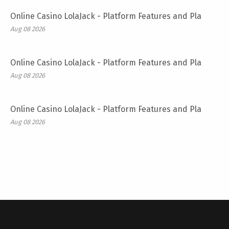
Online Casino LolaJack - Platform Features and Pla
Aug 08 2026
Online Casino LolaJack - Platform Features and Pla
Aug 08 2026
Online Casino LolaJack - Platform Features and Pla
Aug 08 2026