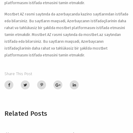
platformasını istifadə etməsini təmin etməkdir.
Mostbet AZ rəsmi saytında də azerbaycanda kazino saytlarından istifadə
edə bilərsiniz. Bu saytların məqsədi, Azerbaycanın istifadəçilərinin daha
rahat və təhlükəsiz bir şəkildə mostbet platformasını istifadə etməsini
təmin etməkdir. Mostbet AZ rəsmi saytında də mostbet.az saytından
istifadə edə bilərsiniz. Bu saytların məqsədi, Azerbaycanın
istifadəçilərinin daha rahat və təhlükəsiz bir şəkildə mostbet
platformasını istifadə etməsini təmin etməkdir.
Share This Post
Related Posts