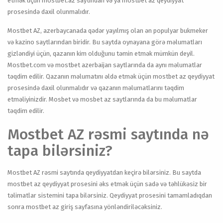
etmək üçün mostbet.az saytından və ya mostbet az qeydiyyat
prosesində daxil olunmalıdır.
Mostbet AZ, azerbaycanada qədər yayılmış olan ən populyar bukmeker
və kazino saytlarından biridir. Bu saytda oynayana görə məlumatları
gizləndiyi üçün, qazanın kim olduğunu təmin etmək mümkün deyil.
Mostbet.com və mostbet azerbaijan saytlarında da aynı məlumatlar
təqdim edilir. Qazanın məlumatını əldə etmək üçün mostbet az qeydiyyat
prosesində daxil olunmalıdır və qazanın məlumatlarını təqdim
etməliyinizdir. Mosbet və mosbet az saytlarında da bu məlumatlar
təqdim edilir.
Mostbet AZ rəsmi saytında nə
tapa bilərsiniz?
Mostbet AZ rəsmi saytında qeydiyyatdan keçirə bilərsiniz. Bu saytda
mostbet az qeydiyyat prosesini əks etmək üçün sadə və təhlükəsiz bir
təlimatlar sistemini tapa bilərsiniz. Qeydiyyat prosesini tamamladıqdan
sonra mostbet az giriş sayfasına yönləndiriləcəksiniz.