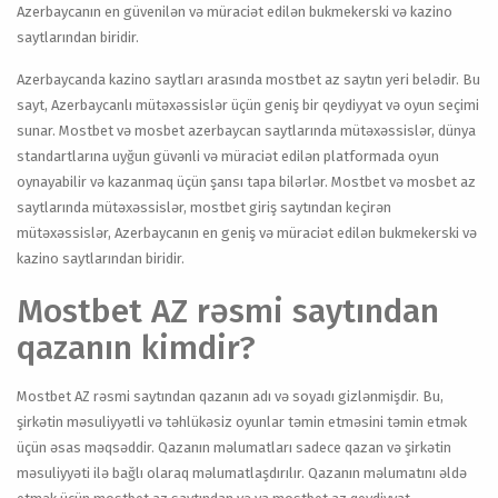
Azerbaycanın en güvenilən və müraciət edilən bukmekerski və kazino
saytlarından biridir.
Azerbaycanda kazino saytları arasında mostbet az saytın yeri belədir. Bu
sayt, Azerbaycanlı mütəxəssislər üçün geniş bir qeydiyyat və oyun seçimi
sunar. Mostbet və mosbet azerbaycan saytlarında mütəxəssislər, dünya
standartlarına uyğun güvənli və müraciət edilən platformada oyun
oynayabilir və kazanmaq üçün şansı tapa bilərlər. Mostbet və mosbet az
saytlarında mütəxəssislər, mostbet giriş saytından keçirən
mütəxəssislər, Azerbaycanın en geniş və müraciət edilən bukmekerski və
kazino saytlarından biridir.
Mostbet AZ rəsmi saytından
qazanın kimdir?
Mostbet AZ rəsmi saytından qazanın adı və soyadı gizlənmişdir. Bu,
şirkətin məsuliyyətli və təhlükəsiz oyunlar təmin etməsini təmin etmək
üçün əsas məqsəddir. Qazanın məlumatları sadece qazan və şirkətin
məsuliyyəti ilə bağlı olaraq məlumatlaşdırılır. Qazanın məlumatını əldə