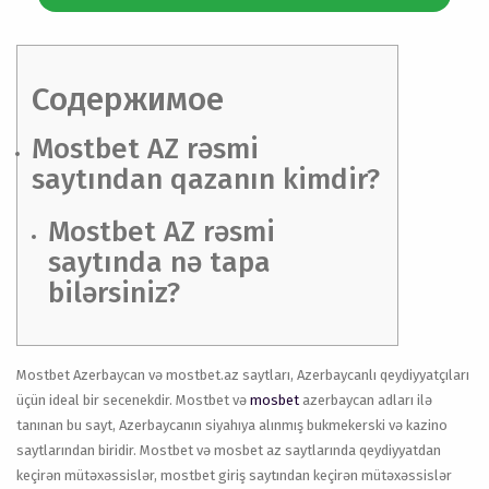
Содержимое
Mostbet AZ rəsmi
saytından qazanın kimdir?
Mostbet AZ rəsmi
saytında nə tapa
bilərsiniz?
Mostbet Azerbaycan və mostbet.az saytları, Azerbaycanlı qeydiyyatçıları
üçün ideal bir secenekdir. Mostbet və
mosbet
azerbaycan adları ilə
tanınan bu sayt, Azerbaycanın siyahıya alınmış bukmekerski və kazino
saytlarından biridir. Mostbet və mosbet az saytlarında qeydiyyatdan
keçirən mütəxəssislər, mostbet giriş saytından keçirən mütəxəssislər