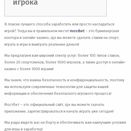
игрока
В поиске лучшего способа заработать или просто насладиться
игрой? Тогда вы в правильном месте!
mostbet
– это букмекерская
контора и онлайн-казино, где вы можете сделать ставки на спорт,
играть в игры и выиграть реальные деньги!
Мы предлагаем вам широкий спектр услуг: более 100 типов ставок,
более 20 спортсменов, более 1000 игроков, а также доступ к онлайн-
казино с более 1000 играми!
Мы знаем, что важны безопасность и конфиденциальность, поэтому
мы используем современные технологии для защиты вашей
информации и обеспечения безопасного игрового процесса!
Мостбет – это официальный сайт, где вы можете скачать
приложение, зарегистрироваться и начать играть уже сегодня!
Мы рады видеть вас на борту и обеспечивать вам наилучшие условия
для игры и заработка!