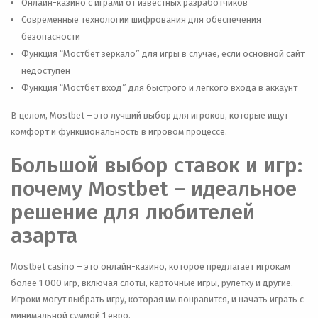
Онлайн-казино с играми от известных разработчиков
Современные технологии шифрования для обеспечения
безопасности
Функция “Мостбет зеркало” для игры в случае, если основной сайт
недоступен
Функция “Мостбет вход” для быстрого и легкого входа в аккаунт
В целом, Mostbet – это лучший выбор для игроков, которые ищут
комфорт и функциональность в игровом процессе.
Большой выбор ставок и игр:
почему Mostbet – идеальное
решение для любителей
азарта
Mostbet casino – это онлайн-казино, которое предлагает игрокам
более 1 000 игр, включая слоты, карточные игры, рулетку и другие.
Игроки могут выбрать игру, которая им понравится, и начать играть с
минимальной суммой 1 евро.