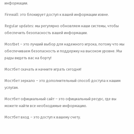
информации.
Firewall: это блокирует доступ к вашей информации извне.
Regular updates: мы регулярно обновляем наши системы, чтобы
обеспечить безопасность вашей информации.
Mostbet – это лучший выбор для надежного игрока, потому что мы
обеспечиваем безопасность и поддержку на высоком уровне. Мы
рады видеть вас на борту!
Мостбет скачать и начните играть сегодня!
Мостбет зеркало – это дополнительный способ доступа к нашим
услугам.
Мостбет официальный сайт – это официальный ресурс, где вы
можете найти все необходимые информацию.
Мостбет вход – это доступ к вашему счету.