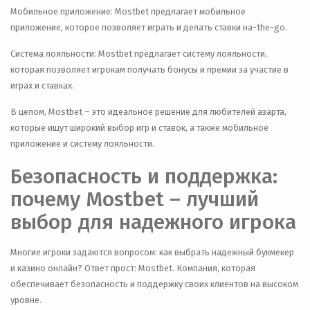
Мобильное приложение: Mostbet предлагает мобильное
приложение, которое позволяет играть и делать ставки на-the-go.
Система лояльности: Mostbet предлагает систему лояльности,
которая позволяет игрокам получать бонусы и премии за участие в
играх и ставках.
В целом, Mostbet – это идеальное решение для любителей азарта,
которые ищут широкий выбор игр и ставок, а также мобильное
приложение и систему лояльности.
Безопасность и поддержка:
почему Mostbet – лучший
выбор для надежного игрока
Многие игроки задаются вопросом: как выбрать надежный букмекер
и казино онлайн? Ответ прост: Mostbet. Компания, которая
обеспечивает безопасность и поддержку своих клиентов на высоком
уровне.