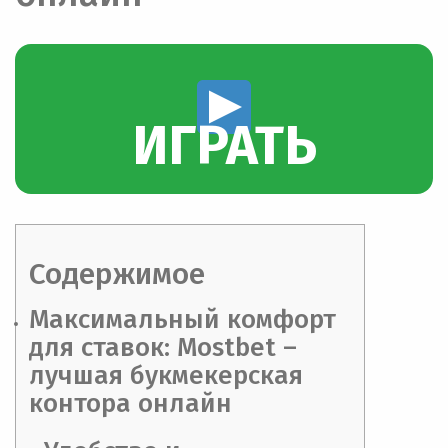
ИГРАТЬ
Содержимое
Максимальный комфорт
для ставок: Mostbet –
лучшая букмекерская
контора онлайн