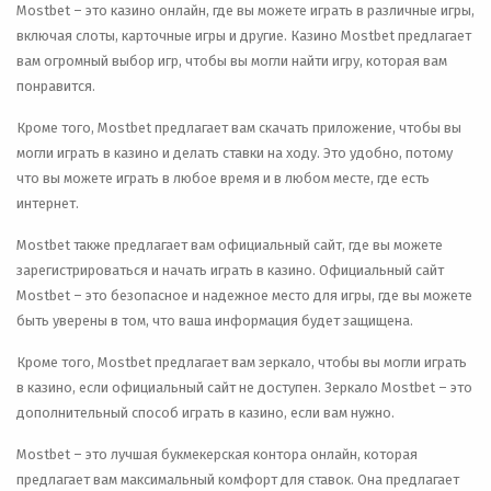
Mostbet – это казино онлайн, где вы можете играть в различные игры,
включая слоты, карточные игры и другие. Казино Mostbet предлагает
вам огромный выбор игр, чтобы вы могли найти игру, которая вам
понравится.
Кроме того, Mostbet предлагает вам скачать приложение, чтобы вы
могли играть в казино и делать ставки на ходу. Это удобно, потому
что вы можете играть в любое время и в любом месте, где есть
интернет.
Mostbet также предлагает вам официальный сайт, где вы можете
зарегистрироваться и начать играть в казино. Официальный сайт
Mostbet – это безопасное и надежное место для игры, где вы можете
быть уверены в том, что ваша информация будет защищена.
Кроме того, Mostbet предлагает вам зеркало, чтобы вы могли играть
в казино, если официальный сайт не доступен. Зеркало Mostbet – это
дополнительный способ играть в казино, если вам нужно.
Mostbet – это лучшая букмекерская контора онлайн, которая
предлагает вам максимальный комфорт для ставок. Она предлагает