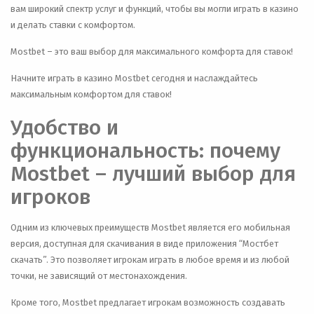
вам широкий спектр услуг и функций, чтобы вы могли играть в казино
и делать ставки с комфортом.
Mostbet – это ваш выбор для максимального комфорта для ставок!
Начните играть в казино Mostbet сегодня и наслаждайтесь
максимальным комфортом для ставок!
Удобство и
функциональность: почему
Mostbet – лучший выбор для
игроков
Одним из ключевых преимуществ Mostbet является его мобильная
версия, доступная для скачивания в виде приложения “Мостбет
скачать”. Это позволяет игрокам играть в любое время и из любой
точки, не зависящий от местонахождения.
Кроме того, Mostbet предлагает игрокам возможность создавать