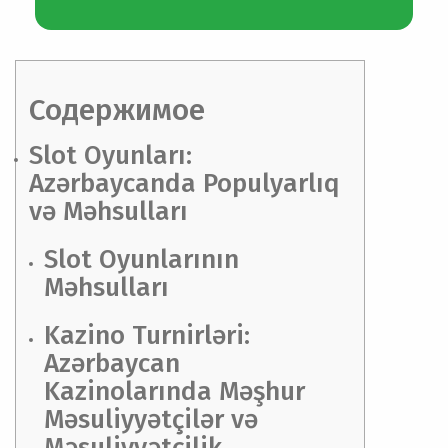
Содержимое
Slot Oyunları:
Azərbaycanda Populyarlıq
və Məhsulları
Slot Oyunlarının
Məhsulları
Kazino Turnirləri:
Azərbaycan
Kazinolarında Məşhur
Məsuliyyətçilər və
Məsuliyyətçilik