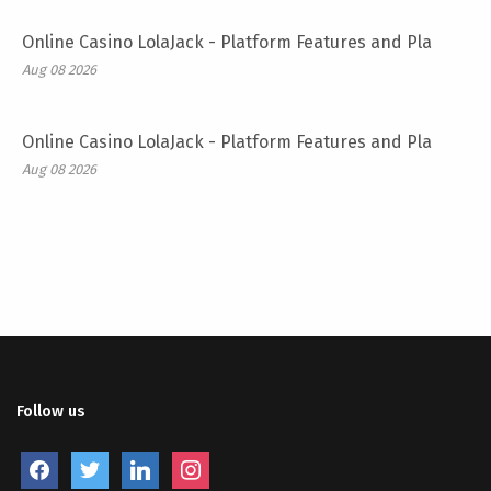
Online Casino LolaJack - Platform Features and Pla
Aug 08 2026
Online Casino LolaJack - Platform Features and Pla
Aug 08 2026
Follow us
facebook
twitter
linkedin
instagram