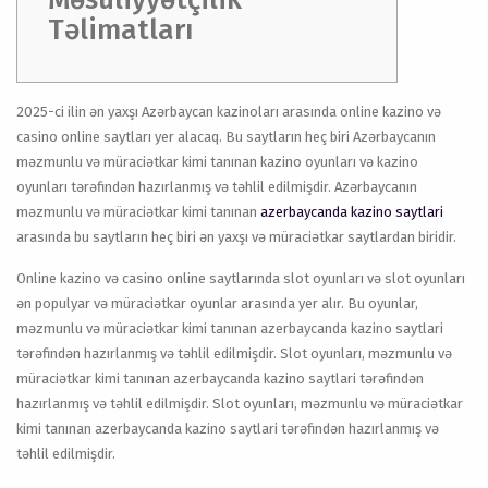
Təlimatları
2025-ci ilin ən yaxşı Azərbaycan kazinoları arasında online kazino və
casino online saytları yer alacaq. Bu saytların heç biri Azərbaycanın
məzmunlu və müraciətkar kimi tanınan kazino oyunları və kazino
oyunları tərəfindən hazırlanmış və təhlil edilmişdir. Azərbaycanın
məzmunlu və müraciətkar kimi tanınan
azerbaycanda kazino saytlari
arasında bu saytların heç biri ən yaxşı və müraciətkar saytlardan biridir.
Online kazino və casino online saytlarında slot oyunları və slot oyunları
ən populyar və müraciətkar oyunlar arasında yer alır. Bu oyunlar,
məzmunlu və müraciətkar kimi tanınan azerbaycanda kazino saytlari
tərəfindən hazırlanmış və təhlil edilmişdir. Slot oyunları, məzmunlu və
müraciətkar kimi tanınan azerbaycanda kazino saytlari tərəfindən
hazırlanmış və təhlil edilmişdir. Slot oyunları, məzmunlu və müraciətkar
kimi tanınan azerbaycanda kazino saytlari tərəfindən hazırlanmış və
təhlil edilmişdir.