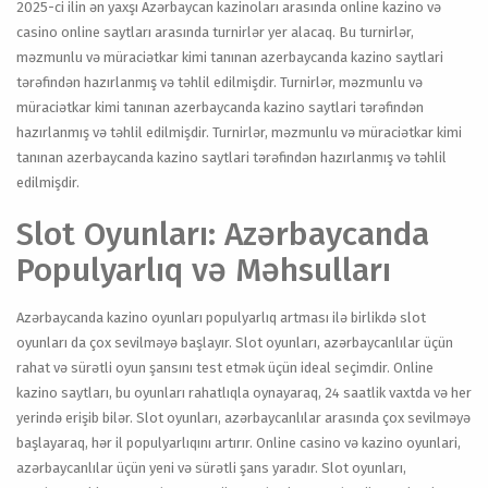
2025-ci ilin ən yaxşı Azərbaycan kazinoları arasında online kazino və
casino online saytları arasında turnirlər yer alacaq. Bu turnirlər,
məzmunlu və müraciətkar kimi tanınan azerbaycanda kazino saytlari
tərəfindən hazırlanmış və təhlil edilmişdir. Turnirlər, məzmunlu və
müraciətkar kimi tanınan azerbaycanda kazino saytlari tərəfindən
hazırlanmış və təhlil edilmişdir. Turnirlər, məzmunlu və müraciətkar kimi
tanınan azerbaycanda kazino saytlari tərəfindən hazırlanmış və təhlil
edilmişdir.
Slot Oyunları: Azərbaycanda
Populyarlıq və Məhsulları
Azərbaycanda kazino oyunları populyarlıq artması ilə birlikdə slot
oyunları da çox sevilməyə başlayır. Slot oyunları, azərbaycanlılar üçün
rahat və sürətli oyun şansını test etmək üçün ideal seçimdir. Online
kazino saytları, bu oyunları rahatlıqla oynayaraq, 24 saatlik vaxtda və her
yerində erişib bilər. Slot oyunları, azərbaycanlılar arasında çox sevilməyə
başlayaraq, hər il populyarlıqını artırır. Online casino və kazino oyunlari,
azərbaycanlılar üçün yeni və sürətli şans yaradır. Slot oyunları,